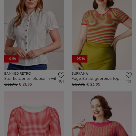
- 61%
- 60%
BANNED RETRO
SURKANA
Star katoenen blouse in wit
Faye Stripe gebreide top in oranje
181
110
€ 55,95
€ 21,95
€ 59,95
€ 23,95