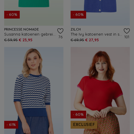
- 60%
- 60%
PRINCESSE NOMADE
ZILCH
Susanna katoenen gebreide top in groen
The Ivy katoenen vest in stralend blauw
76
101
€ 59,95
€ 23,95
€ 69,95
€ 27,95
- 60%
- 61%
EXCLUSIEF