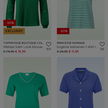
- 60%
EXCLUSIEF
- 60%
TOPVINTAGE BOUTIQUE COLLECTION
PRINCESSE NOMADE
Melissa Satin Look blouse in smaragdgroen
Eugénie katoenen t-shirt in Raye groen
159
58
€ 79,95
€ 31,95
€ 29,95
€ 11,95