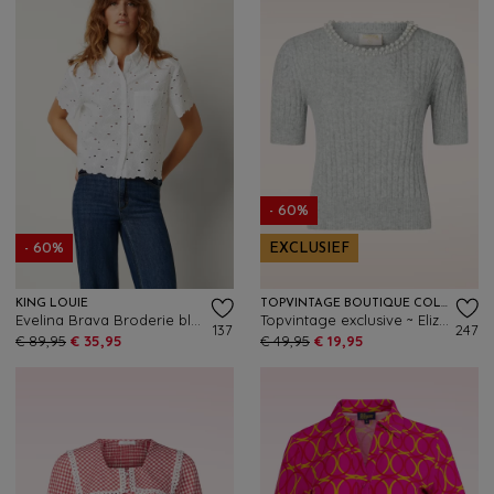
- 60%
- 60%
EXCLUSIEF
KING LOUIE
TOPVINTAGE BOUTIQUE COLLECTION
Evelina Brava Broderie blouse in wit
Topvintage exclusive ~ Eliza Pearl top in grijs
137
247
€ 89,95
€ 35,95
€ 49,95
€ 19,95