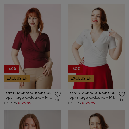
- 60%
- 60%
EXCLUSIEF
EXCLUSIEF
TOPVINTAGE BOUTIQUE COLLECTION
TOPVINTAGE BOUTIQUE COLLECTION
Topvintage exclusive ~ Mila wikkeltop in bordeauxrood
Topvintage exclusive ~ Mila wikkeltop in wit
304
110
€ 59,95
€ 23,95
€ 59,95
€ 23,95