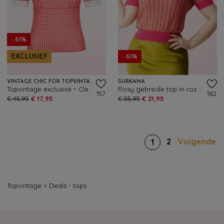
- 61%
EXCLUSIEF
- 61%
VINTAGE CHIC FOR TOPVINTAGE
SURKANA
Topvintage exclusive ~ Cleo gingham top in rood en wit
Rosy gebreide top in roze en groen
157
182
€ 45,95
€ 17,95
€ 55,95
€ 21,95
2
Volgende
1
Topvintage
>
Deals - tops