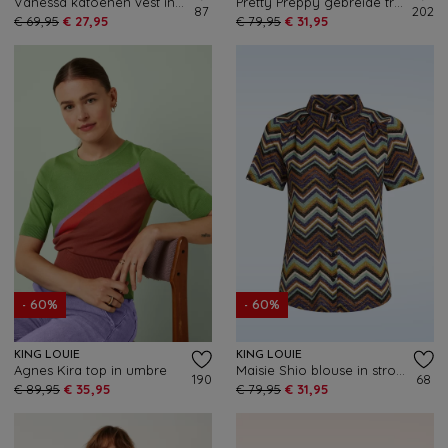
Vanessa katoenen vest in donker sienna
Pretty Preppy gebreide trui in Pink Picnic Parade Stripe
87
202
€ 69,95
€ 27,95
€ 79,95
€ 31,95
- 60%
- 60%
KING LOUIE
KING LOUIE
Agnes Kira top in umbre
Maisie Shio blouse in strong blauw
190
68
€ 89,95
€ 35,95
€ 79,95
€ 31,95