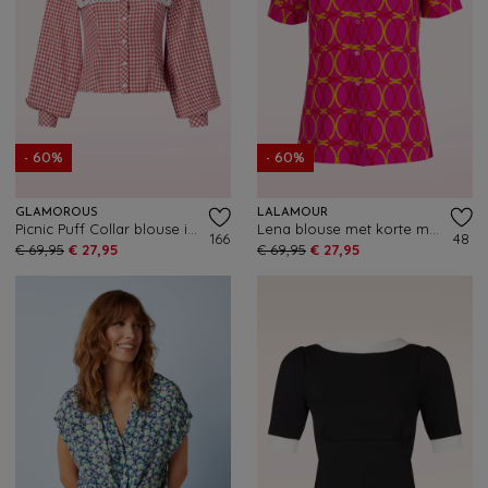
- 60%
- 60%
GLAMOROUS
LALAMOUR
Picnic Puff Collar blouse in rood en wit
Lena blouse met korte mouwen in Bubble Beat
166
48
€ 69,95
€ 27,95
€ 69,95
€ 27,95