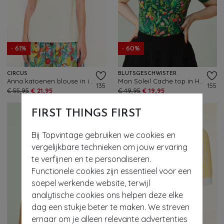
- 61%
- 60%
CIRCUS
BLUTSGESCHWISTER
Anna katoenen blouse in ivoor
Mon Soleil Cache top in Happy Summer
135
155
€ 55,95
€ 21,95
€ 49,95
€ 19,95
FIRST THINGS FIRST
Bij Topvintage gebruiken we cookies en
vergelijkbare technieken om jouw ervaring
te verfijnen en te personaliseren.
Functionele cookies zijn essentieel voor een
soepel werkende website, terwijl
analytische cookies ons helpen deze elke
dag een stukje beter te maken. We streven
- 61%
ernaar om je alleen relevante advertenties