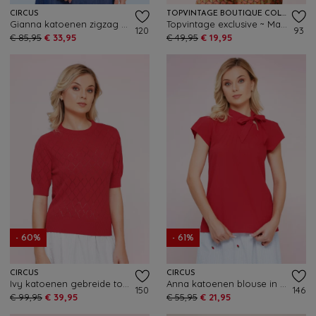
CIRCUS
TOPVINTAGE BOUTIQUE COLLECTION
Gianna katoenen zigzag gebreide top in blauw en wit
Topvintage exclusive ~ Maddy top in rood
120
93
€ 85,95
€ 33,95
€ 49,95
€ 19,95
- 60%
- 61%
CIRCUS
CIRCUS
Ivy katoenen gebreide top in rood
Anna katoenen blouse in rood
150
146
€ 99,95
€ 39,95
€ 55,95
€ 21,95