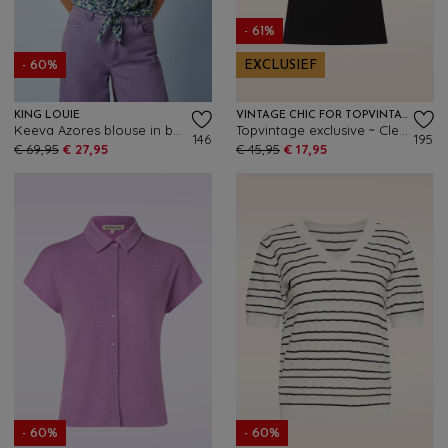
- 61%
- 60%
EXCLUSIEF
KING LOUIE
VINTAGE CHIC FOR TOPVINTAGE
Keeva Azores blouse in beacon blauw
Topvintage exclusive ~ Cleo top in zwart en wit
146
195
€ 69,95
€ 27,95
€ 45,95
€ 17,95
- 60%
- 60%