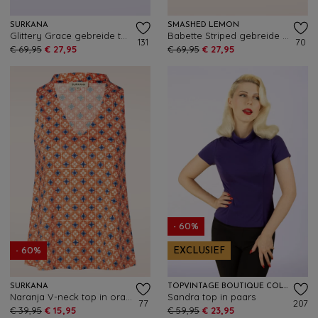
SURKANA
SMASHED LEMON
Glittery Grace gebreide top in paars
Babette Striped gebreide top in wit en zwart
131
70
€ 69,95
€ 27,95
€ 69,95
€ 27,95
- 60%
- 60%
EXCLUSIEF
SURKANA
TOPVINTAGE BOUTIQUE COLLECTION
Naranja V-neck top in oranje
Sandra top in paars
77
207
€ 39,95
€ 15,95
€ 59,95
€ 23,95