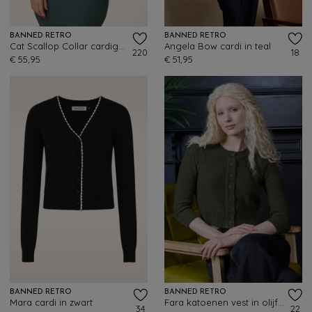
BANNED RETRO
BANNED RETRO
Cat Scallop Collar cardigan in zwart
Angela Bow cardi in teal
220
18
€ 55,95
€ 51,95
BANNED RETRO
BANNED RETRO
Mara cardi in zwart
Fara katoenen vest in olijfgroen
34
22