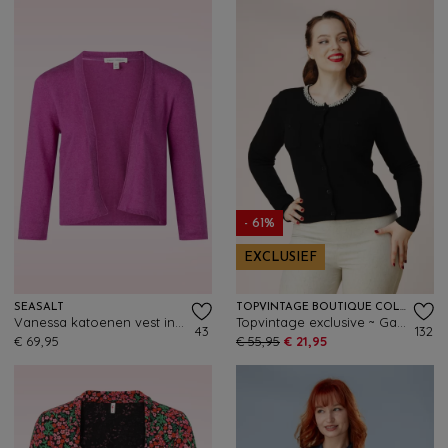
- 61%
EXCLUSIEF
SEASALT
TOPVINTAGE BOUTIQUE COLLECTION
Vanessa katoenen vest in wilde orchidee
Topvintage exclusive ~ Gaby pearl vest in zwart
43
132
€ 69,95
€ 55,95
€ 21,95