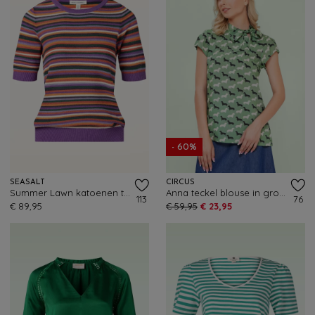
- 60%
SEASALT
CIRCUS
Summer Lawn katoenen top in wilde orchidee
Anna teckel blouse in groen
113
76
€ 89,95
€ 59,95
€ 23,95