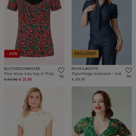
- 60%
EXCLUSIEF
BLUTSGESCHWISTER
ROCK-A-BOOTY
Pow Wow Vau top in Tropical Meadow
Topvintage exclusive ~ Indie blouse in blauw
118
94
€ 54,95
€ 21,95
€ 69,95