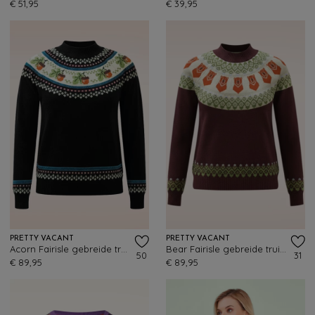
€ 51,95
€ 39,95
PRETTY VACANT
PRETTY VACANT
Acorn Fairisle gebreide trui in zwart
Bear Fairisle gebreide trui in rum raison
50
31
€ 89,95
€ 89,95