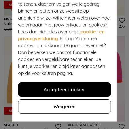
te tonen, daarom volgen we je gedrag
- 60%
EXCLUSIEF
binnen en buiten onze website op
anonieme wijze. Wil je meer weten over hoe
KING LOUIE
VINTAGE CHIC FOR TOPVINTAGE
Valentina V Armada top in very groen
Topvintage exclusive ~ Cleo gingham top in geel en wit
we omgaan met jouw privacy en cookies?
141
233
€ 99,95
€ 39,95
€ 45,95
€ 17,95
Lees dan hier alles over onze
cookie- en
privacyverklaring
. Klik op 'Accepteer
cookies' om akkoord te gaan. Liever niet?
Dan beperken we ons tot functionele
cookies en vergelijkbare technieken. Je
kunt je voorkeuren altijd later aanpassen
op de voorkeuren pagina.
Accepteer cookies
Weigeren
- 60%
- 60%
SEASALT
BLUTSGESCHWISTER