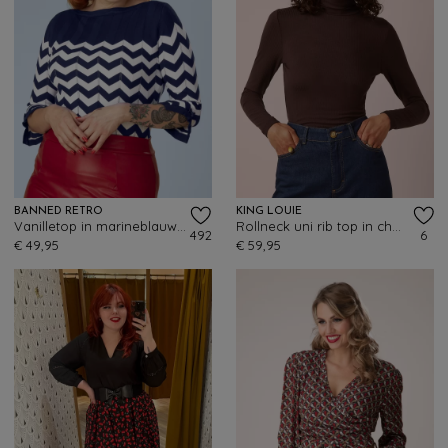
BANNED RETRO
KING LOUIE
Vanilletop in marineblauw en wit
Rollneck uni rib top in chocoladebruin
492
6
€ 49,95
€ 59,95