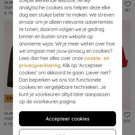
soepel werkende website, terwijl
GLAMOUR BUNNY BUSINESS BABE
GLAMOUR BUNNY BUSINESS BABE
analytische cookies ons helpen deze elke
Starlet Travel blazer top in zwart
Dianne Travel blouse in wijnrood
455
187
€ 79,95
€ 79,95
dag een stukje beter te maken. We streven
ernaar om je alleen relevante advertenties
te tonen, daarom volgen we je gedrag
binnen en buiten onze website op
anonieme wijze. Wil je meer weten over hoe
we omgaan met jouw privacy en cookies?
Lees dan hier alles over onze
cookie- en
privacyverklaring
. Klik op 'Accepteer
cookies' om akkoord te gaan. Liever niet?
Dan beperken we ons tot functionele
cookies en vergelijkbare technieken. Je
kunt je voorkeuren altijd later aanpassen
EXCLUSIEF
- 60%
op de voorkeuren pagina.
GLAMOUR BUNNY BUSINESS BABE
GLAMOUR BUNNY BUSINESS BABE
Sophia Lee blouse in zwart
Accepteer cookies
Veronika blouse in rood
258
500
€ 79,95
€ 79,95
€ 31,95