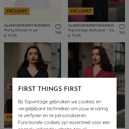
EXCLUSIEF
EXCLUSIEF
GLAMOUR BUNNY BUSINESS BABE
GLAMOUR BUNNY BUSINESS BABE
Marly blouse in wit
Topvintage exclusive ~ Sophia Lee blouse in wit
198
740
€ 79,95
€ 79,95
FIRST THINGS FIRST
Bij Topvintage gebruiken we cookies en
vergelijkbare technieken om jouw ervaring
te verfijnen en te personaliseren.
EXCLUSIEF
EXCLUSIEF
Functionele cookies zijn essentieel voor een