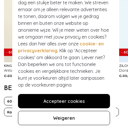
dag een stukje beter te maken. We streven
ernaar om je alleen relevante advertenties
te tonen, daarom volgen we je gedrag
binnen en buiten onze website op
anonieme wijze. Wil je meer weten over hoe
we omgaan met jouw privacy en cookies?
Lees dan hier alles over onze
cookie- en
privacyverklaring
. Klik op 'Accepteer
- 60%
- 6
cookies' om akkoord te gaan. Liever niet?
Dan beperken we ons tot functionele
KING LOUIE
TAMARIS
ZILC
Antonia Dover broek in spring geel
Chloe canvas sneakers in gebroken wit
cookies en vergelijkbare technieken. Je
150
741
€ 89,95
€ 35,95
€ 39,95
€ 99
kunt je voorkeuren altijd later aanpassen
op de voorkeuren pagina.
BEKIJK MEER VAN
Accepteer cookies
60s
70s
Fun
Katoen
Korte mouw
Mod
Sustainable Fashion
Valentijn
Weigeren