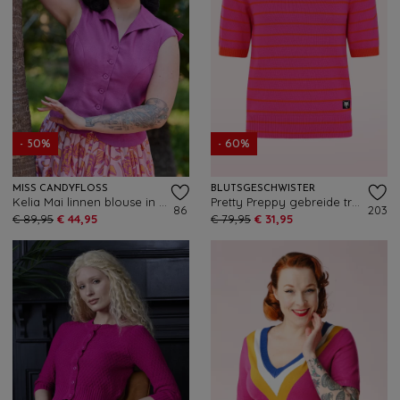
- 50%
- 60%
MISS CANDYFLOSS
BLUTSGESCHWISTER
Kelia Mai linnen blouse in fuchsia
Pretty Preppy gebreide trui in Pink Picnic Parade Stripe
86
203
€ 89,95
€ 44,95
€ 79,95
€ 31,95