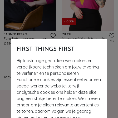
- 60%
BANNED RETRO
ZILCH
Fara katoenen vest in magenta
Veronica V-Neck top in fuchsia
225
153
€ 39,95
€ 69,95
€ 27,95
FIRST THINGS FIRST
Bij Topvintage gebruiken we cookies en
vergelijkbare technieken om jouw ervaring
te verfijnen en te personaliseren.
Topvintage
>
Deals - tops
Functionele cookies zijn essentieel voor een
soepel werkende website, terwijl
analytische cookies ons helpen deze elke
dag een stukje beter te maken. We streven
ernaar om je alleen relevante advertenties
te tonen, daarom volgen we je gedrag
binnen en buiten onze website op