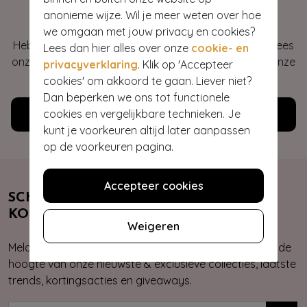
Hey gorgeous
anonieme wijze. Wil je meer weten over hoe
we omgaan met jouw privacy en cookies?
Heb je vragen of heb je hulp nodig bij je bestelling? Lees
Lees dan hier alles over onze
cookie- en
onze veelgestelde vragen of neem contact op met onze
privacyverklaring
. Klik op 'Accepteer
klantenservice. Wij helpen je graag!
cookies' om akkoord te gaan. Liever niet?
Dan beperken we ons tot functionele
cookies en vergelijkbare technieken. Je
Klantenservice
kunt je voorkeuren altijd later aanpassen
op de voorkeuren pagina.
Accepteer cookies
SCHRIJF JE NU IN & ONTVANG 10%
KORTING
Weigeren
Meld je aan voor onze nieuwsbrief. Zo ben je altijd op de
hoogte van onze nieuwste & exclusieve collecties, laatste
trends, kortingsacties en giveaways.