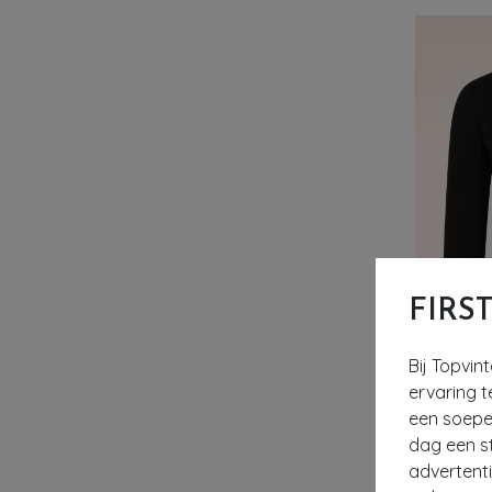
FIRS
Bij Topvin
ervaring t
een soepel
dag een st
advertent