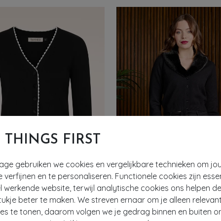
T THINGS FIRST
tage gebruiken we cookies en vergelijkbare technieken om jo
e verfijnen en te personaliseren. Functionele cookies zijn esse
 werkende website, terwijl analytische cookies ons helpen de
ukje beter te maken. We streven ernaar om je alleen relevan
ies te tonen, daarom volgen we je gedrag binnen en buiten o