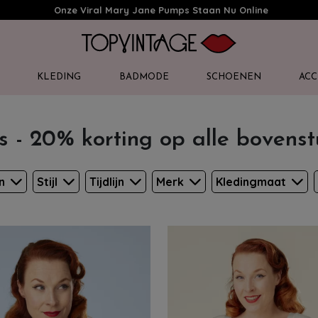
Onze Viral Mary Jane Pumps Staan Nu Online
KLEDING
BADMODE
SCHOENEN
ACC
s - 20% korting op alle bovens
en
Stijl
Tijdlijn
Merk
Kledingmaat