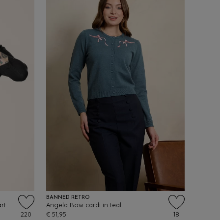
BANNED RETRO
rt
Angela Bow cardi in teal
220
€ 51,95
18