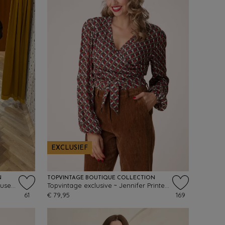
EXCLUSIEF
N
TOPVINTAGE BOUTIQUE COLLECTION
Topvintage exclusive ~ Melissa blouse in zwart
Topvintage exclusive ~ Jennifer Printed wikkeltop in faded zwart
61
€ 79,95
169