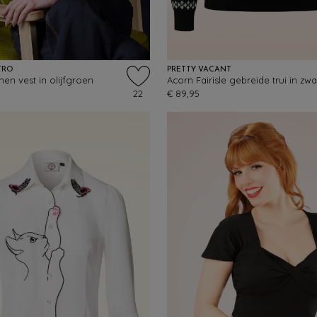
TRO
PRETTY VACANT
en vest in olijfgroen
Acorn Fairisle gebreide trui in zwa
22
€ 89,95