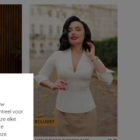
uw
ntieel voor
ze elke
EXCLUSIEF
te
nze