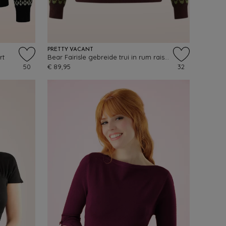
PRETTY VACANT
rt
Bear Fairisle gebreide trui in rum raison
50
€ 89,95
32