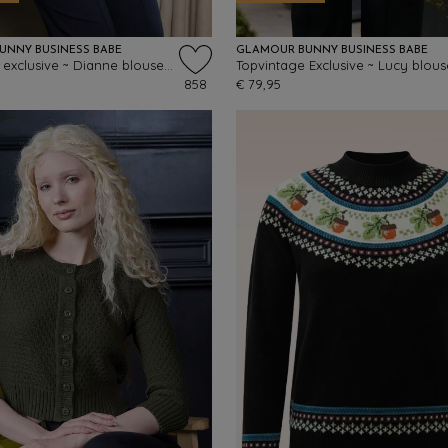
UNNY BUSINESS BABE
GLAMOUR BUNNY BUSINESS BABE
Topvintage exclusive ~ Dianne blouse in stijlvol zwart
858
€ 79,95