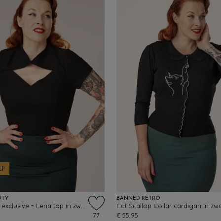
EF
OTY
BANNED RETRO
Topvintage exclusive ~ Lena top in zwart
Cat Scallop Collar cardigan in zwa
77
€ 55,95