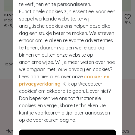
te verfijnen en te personaliseren.
Functionele cookies zijn essentieel voor een
BANNED RETRO
BANNED RETRO
soepel werkende website, terwijl
Modern Love Top in bosgroen
Dolly vest in donkergroen
999+
916
analytische cookies ons helpen deze elke
€ 45,95
€ 45,95
dag een stukje beter te maken. We streven
ernaar om je alleen relevante advertenties
te tonen, daarom volgen we je gedrag
binnen en buiten onze website op
anonieme wijze. Wil je meer weten over hoe
Topvintage
>
Deals - tops
we omgaan met jouw privacy en cookies?
Lees dan hier alles over onze
cookie- en
privacyverklaring
. Klik op 'Accepteer
cookies' om akkoord te gaan. Liever niet?
Dan beperken we ons tot functionele
cookies en vergelijkbare technieken. Je
Hey gorgeous
kunt je voorkeuren altijd later aanpassen
op de voorkeuren pagina.
Heb je vragen of heb je hulp nodig bij je bestelling? Lees