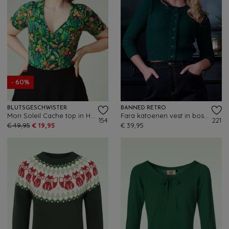
- 60%
BLUTSGESCHWISTER
BANNED RETRO
Mon Soleil Cache top in Happy Summer
Fara katoenen vest in bosgroen
154
221
€ 49,95
€ 19,95
€ 39,95