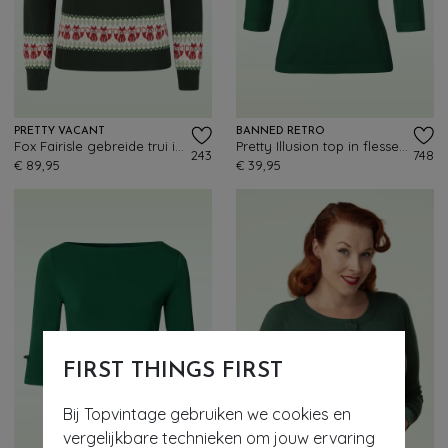
PRETTY VACANT
BANNED RETRO
Fox Fairisle gebreide trui in donkergroen
Pretty Illusion top in flessengroen
243
748
€ 89,95
€ 39,95
FIRST THINGS FIRST
Bij Topvintage gebruiken we cookies en
vergelijkbare technieken om jouw ervaring