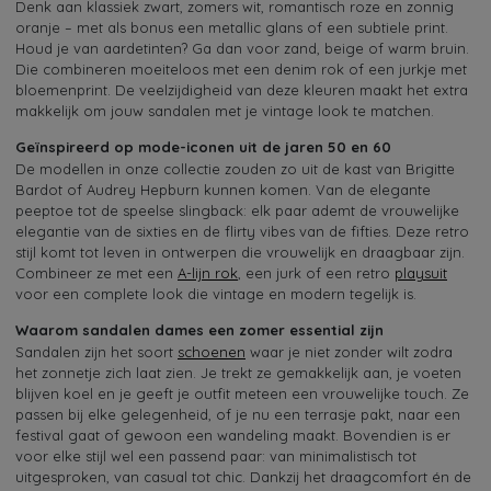
Denk aan klassiek zwart, zomers wit, romantisch roze en zonnig
oranje – met als bonus een metallic glans of een subtiele print.
Houd je van aardetinten? Ga dan voor zand, beige of warm bruin.
Die combineren moeiteloos met een denim rok of een jurkje met
bloemenprint. De veelzijdigheid van deze kleuren maakt het extra
makkelijk om jouw sandalen met je vintage look te matchen.
Geïnspireerd op mode-iconen uit de jaren 50 en 60
De modellen in onze collectie zouden zo uit de kast van Brigitte
Bardot of Audrey Hepburn kunnen komen. Van de elegante
peeptoe tot de speelse slingback: elk paar ademt de vrouwelijke
elegantie van de sixties en de flirty vibes van de fifties. Deze retro
stijl komt tot leven in ontwerpen die vrouwelijk en draagbaar zijn.
Combineer ze met een
A-lijn rok
, een jurk of een retro
playsuit
voor een complete look die vintage en modern tegelijk is.
Waarom sandalen dames een zomer essential zijn
Sandalen zijn het soort
schoenen
waar je niet zonder wilt zodra
het zonnetje zich laat zien. Je trekt ze gemakkelijk aan, je voeten
blijven koel en je geeft je outfit meteen een vrouwelijke touch. Ze
passen bij elke gelegenheid, of je nu een terrasje pakt, naar een
festival gaat of gewoon een wandeling maakt. Bovendien is er
voor elke stijl wel een passend paar: van minimalistisch tot
uitgesproken, van casual tot chic. Dankzij het draagcomfort én de