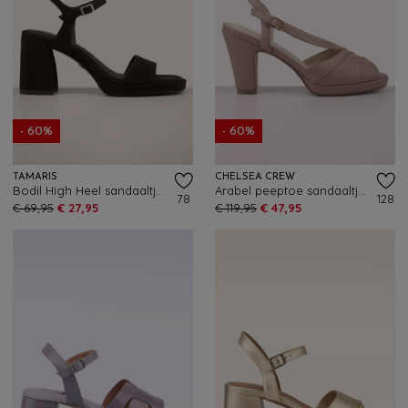
- 60%
- 60%
TAMARIS
CHELSEA CREW
Bodil High Heel sandaaltjes in zwart
Arabel peeptoe sandaaltjes in mauve
78
128
€ 69,95
€ 27,95
€ 119,95
€ 47,95