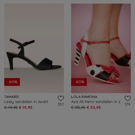
- 60%
- 60%
TAMARIS
LOLA RAMONA
Lesly sandalen in zwart
Ava All Hero-sandalen in zwart en wit
357
179
€ 49,95
€ 19,95
€ 135,95
€ 53,95