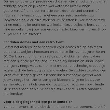
Dames sandalen zijn precies de schoenen die je nodig hebt als het
zonnetje schijnt en je voeten wel wat frisse lucht kunnen
gebruiken. Of je nu een terrasje pakt, door de stad slentert of
naar een tuinfeestje gaat: met een paar retro sandalen van
Topvintage zie je er altijd stralend uit. Ze zitten lekker, zien er retro
uit en maken elke outfit net wat leuker. Onze collectie barst van de
fijne modellen die jouw zomerdagen extra bijzonder maken. Shop
nu jouw nieuwe favoriet.
Sandalen dames met een retro twist
Je ziet het meteen: deze sandalen voor dames zijn geïnspireerd
op de vrouwelijke silhouetten en zomerse flair van de jaren 50 en
60. Denk aan charmante peeptoes, blokhakken en sleehakken
met een subtiele plateauzool. Merken als Tamaris en Jana Shoes
brengen vintage vibes samen met moderne technologie, zodat je
voeten zich de hele dag verwend voelen. De zachte suèdelook en
leren afwerkingen geven elk paar dat authentieke gevoel waar
jouw vintage hart sneller van gaat kloppen. Of je nu kiest voor
een ingetogen tint als crème of cognac, of voor een opvallende
kleur zoals rood of blauw: het zijn stuk voor stuk retro sandalen
met karakter.
Voor elke gelegenheid een paar sandalen
Van een romantische picknick in het park tot een zomerse bruiloft: