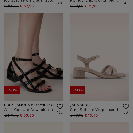
Ida Safari klompjes in zebra
Nomad Chic Woven platfom muiltjes in mocha
40
41
€ 169,95
€ 67,95
€ 79,95
€ 31,95
- 60%
- 60%
LOLA RAMONA ♥ TOPVINTAGE
JANA SHOES
Alice Couture Bow lak sandaaltjes in zwart
Sara Softline Vegan sandaaltjes in metallic beige
132
50
€ 149,95
€ 59,95
€ 49,95
€ 19,95