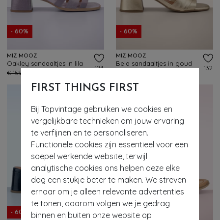
- 60%
- 60%
MIZ MOOZ
MIZ MOOZ
Oakley sandaaltjes in lila
Bela sandaaltjes in goud
124
132
€ 159,95
€ 63,95
€ 155,95
€ 61,95
FIRST THINGS FIRST
Bij Topvintage gebruiken we cookies en
vergelijkbare technieken om jouw ervaring
te verfijnen en te personaliseren.
Functionele cookies zijn essentieel voor een
soepel werkende website, terwijl
analytische cookies ons helpen deze elke
dag een stukje beter te maken. We streven
ernaar om je alleen relevante advertenties
te tonen, daarom volgen we je gedrag
- 60%
- 60%
binnen en buiten onze website op