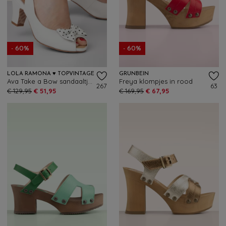
- 60%
- 60%
LOLA RAMONA ♥ TOPVINTAGE
GRÜNBEIN
Ava Take a Bow sandaaltjes in gebroken wit
Freya klompjes in rood
267
63
€ 129,95
€ 51,95
€ 169,95
€ 67,95