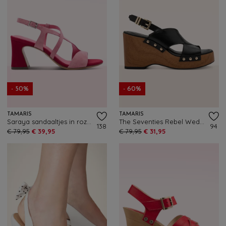
- 50%
- 60%
TAMARIS
TAMARIS
Saraya sandaaltjes in roze combi
The Seventies Rebel Wedge klompjes in zwart
138
94
€ 79,95
€ 39,95
€ 79,95
€ 31,95