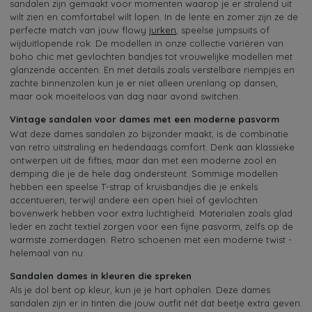
sandalen zijn gemaakt voor momenten waarop je er stralend uit
wilt zien en comfortabel wilt lopen. In de lente en zomer zijn ze de
perfecte match van jouw flowy
jurken
, speelse jumpsuits of
wijduitlopende rok. De modellen in onze collectie variëren van
boho chic met gevlochten bandjes tot vrouwelijke modellen met
glanzende accenten. En met details zoals verstelbare riempjes en
zachte binnenzolen kun je er niet alleen urenlang op dansen,
maar ook moeiteloos van dag naar avond switchen.
Vintage sandalen voor dames met een moderne pasvorm
Wat deze dames sandalen zo bijzonder maakt, is de combinatie
van retro uitstraling en hedendaags comfort. Denk aan klassieke
ontwerpen uit de fifties, maar dan met een moderne zool en
demping die je de hele dag ondersteunt. Sommige modellen
hebben een speelse T-strap of kruisbandjes die je enkels
accentueren, terwijl andere een open hiel of gevlochten
bovenwerk hebben voor extra luchtigheid. Materialen zoals glad
leder en zacht textiel zorgen voor een fijne pasvorm, zelfs op de
warmste zomerdagen. Retro schoenen met een moderne twist -
helemaal van nu.
Sandalen dames in kleuren die spreken
Als je dol bent op kleur, kun je je hart ophalen. Deze dames
sandalen zijn er in tinten die jouw outfit nét dat beetje extra geven.