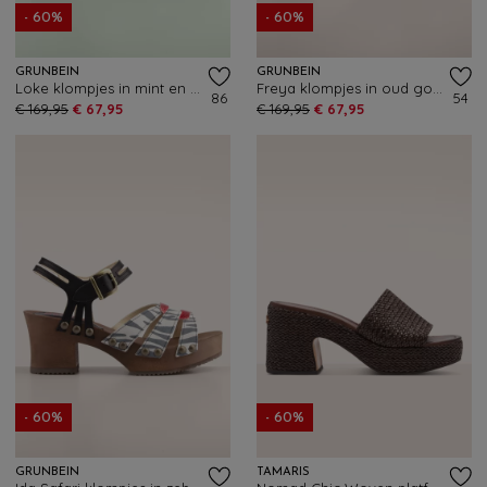
- 60%
- 60%
GRÜNBEIN
GRÜNBEIN
Loke klompjes in mint en groen
Freya klompjes in oud goud en platina
86
54
€ 169,95
€ 67,95
€ 169,95
€ 67,95
- 60%
- 60%
GRÜNBEIN
TAMARIS