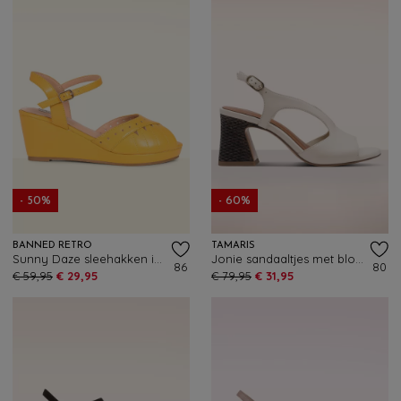
- 50%
- 60%
BANNED RETRO
TAMARIS
Sunny Daze sleehakken in mosterdgeel
Jonie sandaaltjes met blokhak in crème
86
80
€ 59,95
€ 29,95
€ 79,95
€ 31,95