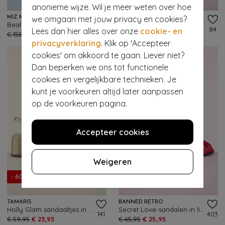
anonieme wijze. Wil je meer weten over hoe
we omgaan met jouw privacy en cookies?
MIZ MOOZ
MIZ MOOZ
Bealey sandaaltjes in navy en oranje
Rorie sandaaltjes in rood
161
84
Lees dan hier alles over onze
cookie- en
€ 155,95
€ 61,95
€ 139,95
€ 55,95
privacyverklaring
. Klik op 'Accepteer
cookies' om akkoord te gaan. Liever niet?
Dan beperken we ons tot functionele
cookies en vergelijkbare technieken. Je
kunt je voorkeuren altijd later aanpassen
op de voorkeuren pagina.
Accepteer cookies
Weigeren
- 60%
- 61%
TAMARIS
BANNED RETRO
Holly Glam sandaaltjes in goud
Secret Love-sandalen in lippenstiftrood
141
403
€ 59,95
€ 23,95
€ 65,95
€ 25,95