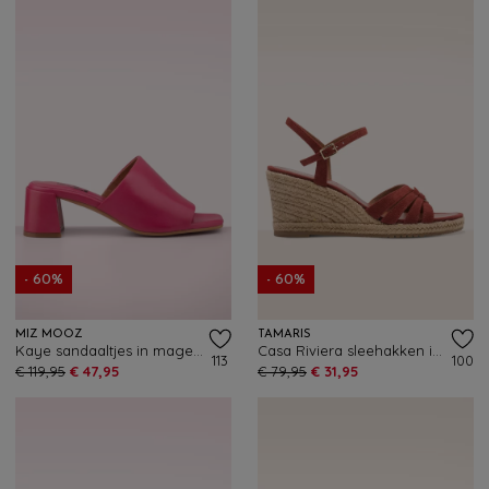
- 60%
- 60%
MIZ MOOZ
TAMARIS
Kaye sandaaltjes in magentaroze
Casa Riviera sleehakken in terracotta
113
100
€ 119,95
€ 47,95
€ 79,95
€ 31,95