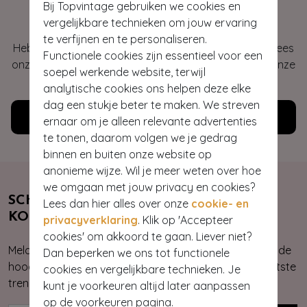
Hey gorgeous
Bij Topvintage gebruiken we cookies en
vergelijkbare technieken om jouw ervaring
te verfijnen en te personaliseren.
Heb je vragen of heb je hulp nodig bij je bestelling? Lees
Functionele cookies zijn essentieel voor een
onze veelgestelde vragen of neem contact op met onze
soepel werkende website, terwijl
klantenservice. Wij helpen je graag!
analytische cookies ons helpen deze elke
dag een stukje beter te maken. We streven
Klantenservice
ernaar om je alleen relevante advertenties
te tonen, daarom volgen we je gedrag
binnen en buiten onze website op
anonieme wijze. Wil je meer weten over hoe
we omgaan met jouw privacy en cookies?
SCHRIJF JE NU IN & ONTVANG 10%
Lees dan hier alles over onze
cookie- en
KORTING
privacyverklaring
. Klik op 'Accepteer
cookies' om akkoord te gaan. Liever niet?
Meld je aan voor onze nieuwsbrief. Zo ben je altijd op de
Dan beperken we ons tot functionele
hoogte van onze nieuwste & exclusieve collecties, laatste
cookies en vergelijkbare technieken. Je
trends, kortingsacties en giveaways.
kunt je voorkeuren altijd later aanpassen
op de voorkeuren pagina.