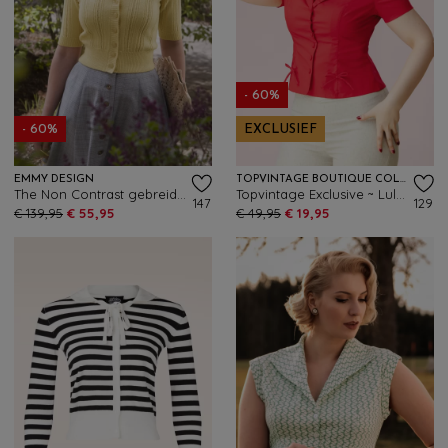
- 60%
- 60%
EXCLUSIEF
EMMY DESIGN
TOPVINTAGE BOUTIQUE COLLECTION
The Non Contrast gebreid vest in zachtgeel
Topvintage Exclusive ~ Lulu blouse in rood
147
129
€ 139,95
€ 55,95
€ 49,95
€ 19,95