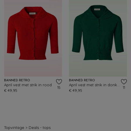
BANNED RETRO
BANNED RETRO
April vest met strik in rood
April vest met strik in donkergroen
15
11
€ 49,95
€ 49,95
Topvintage
>
Deals - tops