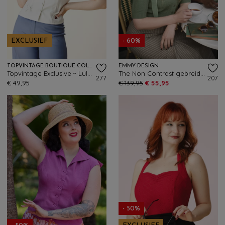
EXCLUSIEF
- 60%
TOPVINTAGE BOUTIQUE COLLECTION
EMMY DESIGN
Topvintage Exclusive ~ Lulu blouse in gebroken wit
The Non Contrast gebreid vest in saliegroen
277
207
€ 49,95
€ 139,95
€ 55,95
- 50%