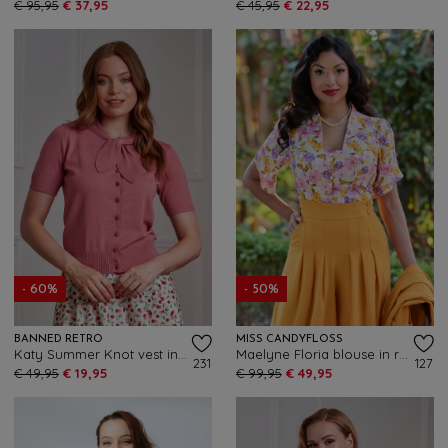
€ 95,95
€ 37,95
€ 45,95
€ 22,95
- 60%
- 50%
BANNED RETRO
MISS CANDYFLOSS
Katy Summer Knot vest in roze
Maelyne Floria blouse in roze en paars
231
127
€ 49,95
€ 19,95
€ 99,95
€ 49,95