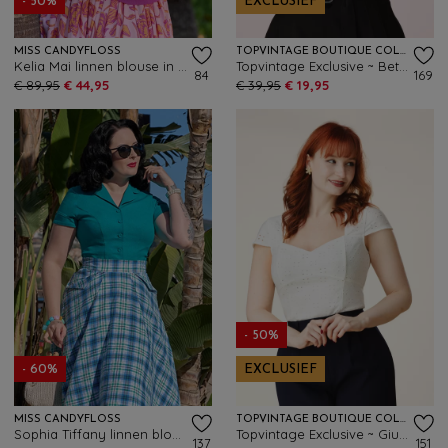
- 50%
EXCLUSIEF
MISS CANDYFLOSS
TOPVINTAGE BOUTIQUE COLLECTION
Kelia Mai linnen blouse in fuchsia
Topvintage Exclusive ~ Betty Isabella top in rood
84
169
€ 89,95
€ 44,95
€ 39,95
€ 19,95
- 50%
- 60%
EXCLUSIEF
MISS CANDYFLOSS
TOPVINTAGE BOUTIQUE COLLECTION
Sophia Tiffany linnen blouse in turquoise
Topvintage Exclusive ~ Giulia broderie anglaise top in wit
137
151