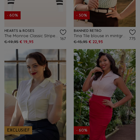
- 60%
- 50%
HEARTS & ROSES
BANNED RETRO
The Monroe Classic Stripe vest in zwart en wit
Tina Tile blouse in mintgroen
167
775
€ 49,95
€ 19,95
€ 45,95
€ 22,95
EXCLUSIEF
- 60%