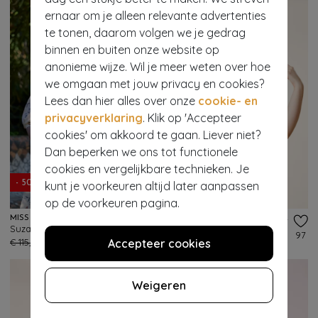
ernaar om je alleen relevante advertenties
te tonen, daarom volgen we je gedrag
binnen en buiten onze website op
anonieme wijze. Wil je meer weten over hoe
we omgaan met jouw privacy en cookies?
Lees dan hier alles over onze
cookie- en
privacyverklaring
. Klik op 'Accepteer
cookies' om akkoord te gaan. Liever niet?
Dan beperken we ons tot functionele
cookies en vergelijkbare technieken. Je
- 50%
EXCLUSIEF
kunt je voorkeuren altijd later aanpassen
op de voorkeuren pagina.
MISS CANDYFLOSS
TOPVINTAGE BOUTIQUE COLLECTION
Suzanne May floral blouse in crème
Topvintage Exclusive ~ Darina blouse in wit
194
97
€ 115,95
€ 57,95
Accepteer cookies
€ 55,95
Weigeren