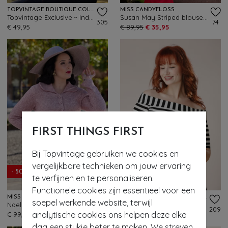
TOPVINTAGE BOUTIQUE COLLECTION
MISS CANDYFLOSS
Topvintage Exclusive ~ Indra blouse in gebroken wit
Susan May Striped blouse in rood en wit
305
74
€ 49,95
€ 89,95
€ 35,95
FIRST THINGS FIRST
Bij Topvintage gebruiken we cookies en
- 50%
vergelijkbare technieken om jouw ervaring
- 50%
EXCLUSIEF
te verfijnen en te personaliseren.
Functionele cookies zijn essentieel voor een
MISS CANDYFLOSS
TOPVINTAGE BOUTIQUE COLLECTION
soepel werkende website, terwijl
Naelle Pia gebreide blazer in roze
Topvintage Exclusive ~ Adira Stripe top in zwart en wit
162
209
analytische cookies ons helpen deze elke
€ 99,95
€ 49,95
€ 39,95
€ 19,95
dag een stukje beter te maken. We streven