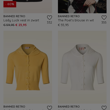
- 60%
BANNED RETRO
BANNED RETRO
Lady Luck vest in zwart
The Poet’s blouse in wit
332
355
€ 59,95
€ 23,95
€ 55,95
BANNED RETRO
BANNED RETRO