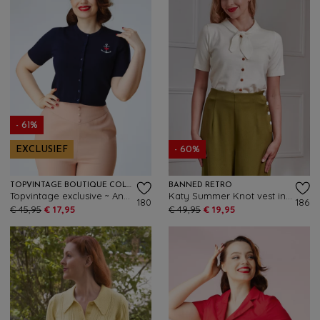
- 61%
EXCLUSIEF
- 60%
TOPVINTAGE BOUTIQUE COLLECTION
BANNED RETRO
Topvintage exclusive ~ Annora vest in marineblauw
Katy Summer Knot vest in crème
180
186
€ 45,95
€ 17,95
€ 49,95
€ 19,95