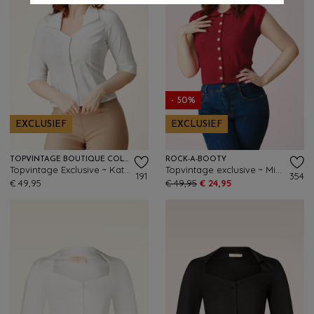
- 50%
EXCLUSIEF
EXCLUSIEF
TOPVINTAGE BOUTIQUE COLLECTION
ROCK-A-BOOTY
Topvintage Exclusive ~ Katty blouse in wit
Topvintage exclusive ~ Mia gebreide top in rood
191
354
€ 49,95
€ 49,95
€ 24,95