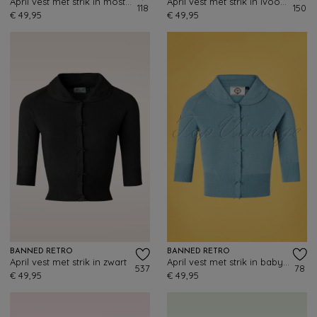
April vest met strik in mosterdgeel
April vest met strik in ivoorwit
118
150
€ 49,95
€ 49,95
BANNED RETRO
BANNED RETRO
April vest met strik in zwart
April vest met strik in babyblauw
537
78
€ 49,95
€ 49,95