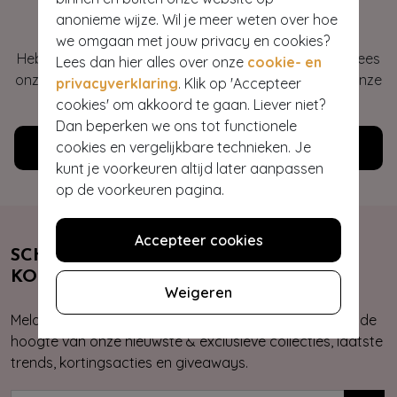
Hey gorgeous
anonieme wijze. Wil je meer weten over hoe
we omgaan met jouw privacy en cookies?
Heb je vragen of heb je hulp nodig bij je bestelling? Lees
Lees dan hier alles over onze
cookie- en
onze veelgestelde vragen of neem contact op met onze
privacyverklaring
. Klik op 'Accepteer
klantenservice. Wij helpen je graag!
cookies' om akkoord te gaan. Liever niet?
Dan beperken we ons tot functionele
cookies en vergelijkbare technieken. Je
Klantenservice
kunt je voorkeuren altijd later aanpassen
op de voorkeuren pagina.
Accepteer cookies
SCHRIJF JE NU IN & ONTVANG 10%
KORTING
Weigeren
Meld je aan voor onze nieuwsbrief. Zo ben je altijd op de
hoogte van onze nieuwste & exclusieve collecties, laatste
trends, kortingsacties en giveaways.