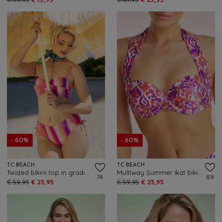
- 60%
- 60%
TC BEACH
TC BEACH
Twisted bikini top in gradient roze
Multiway Summer Ikat bikini top in paars en multi
74
89
€ 59,95
€ 23,95
€ 59,95
€ 23,95