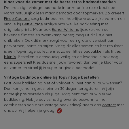
Klaar voor de zomer met de beste retro badmodemerken
De prachtige vintage badmode in onze online retro boutique
wordt natuurlijk alleen maar gemaakt door topmerken. Zo creëert
Pinup Couture
sexy badmode met heerlijke vrouwelijke vormen en
vind je bij
Bettie Page
vrolijke vrouwelijke badkleding met
originele prints. Maar ook
Esther Williams
(jazeker, van de
bekende filmster en zwemkampioene!) mag uit dit lijstje niet
ontbreken. Ook dit merk zorgt voor een grote diversiteit aan
pasvormen, prints en stijlen. Voeg dit alles samen en het resultaat
is een Topvintage collectie met zowel fifties
badpakken
als
fifties
bikini’s
. Bestellen is eenvoudig, veilig en de levering is ook nog
eens
supersnel
! Kies dus snel jouw favoriet, dan ben je klaar voor
de zomer en straal jij in super originele badmode!
Vintage badmode online bij Topvintage bestellen
Past jouw badkleding niet of voldoet hij niet aan al jouw wensen?
Dan kun je hem gerust binnen 30 dagen terugsturen. Wij zijn
namelijk pas tevreden als jij gelukkig bent met jouw nieuwe
badkleding. Heb je advies nodig over de pasvorm of het
combineren van onze vintage badkleding? Neem dan
contact
met
ons op. Wij helpen je graag!