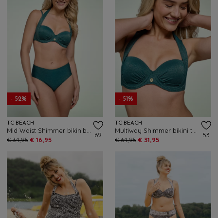
- 52%
- 51%
TC BEACH
TC BEACH
Mid Waist Shimmer bikinibroekje in flessengroen
Multiway Shimmer bikini top in flessengroen
69
53
€ 34,95
€ 16,95
€ 64,95
€ 31,95