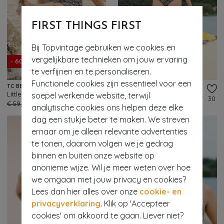
FIRST THINGS FIRST
Bij Topvintage gebruiken we cookies en
vergelijkbare technieken om jouw ervaring
- 60%
- 60%
te verfijnen en te personaliseren.
Functionele cookies zijn essentieel voor een
TC BEACH
TC BEACH
Little Leopard Halter strandjurk in zwart en crème
Mid Waist Little Leopard bikinibroekje in zwart en crème
soepel werkende website, terwijl
48
30
€ 59,95
€ 23,95
€ 39,95
€ 15,95
analytische cookies ons helpen deze elke
dag een stukje beter te maken. We streven
ernaar om je alleen relevante advertenties
te tonen, daarom volgen we je gedrag
binnen en buiten onze website op
anonieme wijze. Wil je meer weten over hoe
we omgaan met jouw privacy en cookies?
Lees dan hier alles over onze
cookie- en
privacyverklaring
. Klik op 'Accepteer
cookies' om akkoord te gaan. Liever niet?