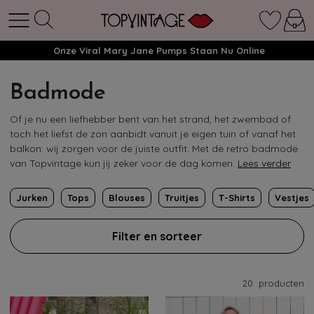
Onze Viral Mary Jane Pumps Staan Nu Online
Badmode
Of je nu een liefhebber bent van het strand, het zwembad of
toch het liefst de zon aanbidt vanuit je eigen tuin of vanaf het
balkon: wij zorgen voor de juiste outfit. Met de retro badmode
van Topvintage kun jij zeker voor de dag komen.
Lees verder
Jurken
Tops
Blouses
Truitjes
T-Shirts
Vestjes
Filter en sorteer
20
producten