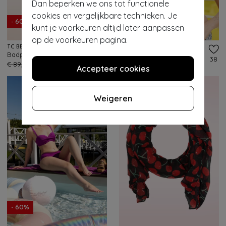
Dan beperken we ons tot functionele
cookies en vergelijkbare technieken. Je
- 60%
- 60%
kunt je voorkeuren altijd later aanpassen
op de voorkeuren pagina.
TC BEACH
TC BEACH
Badpak met buckle in zwart
Multiway Little Leopard bikini top in zwart en crème
100
38
€ 89,95
€ 35,95
€ 64,95
€ 25,95
Accepteer cookies
Weigeren
- 60%