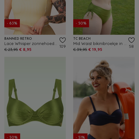
- 63%
- 50%
BANNED RETRO
TC BEACH
Lace Whisper zonnehoed in lichtbeige
Mid Waist bikinibroekje in shiny kiwi groen
109
58
€ 23,95
€ 8,95
€ 39,95
€ 19,95
- 50%
- 51%