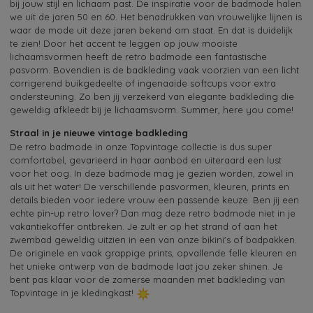
bij jouw stijl en lichaam past. De inspiratie voor de badmode halen
we uit de jaren 50 en 60. Het benadrukken van vrouwelijke lijnen is
waar de mode uit deze jaren bekend om staat. En dat is duidelijk
te zien! Door het accent te leggen op jouw mooiste
lichaamsvormen heeft de retro badmode een fantastische
pasvorm. Bovendien is de badkleding vaak voorzien van een licht
corrigerend buikgedeelte of ingenaaide softcups voor extra
ondersteuning. Zo ben jij verzekerd van elegante badkleding die
geweldig afkleedt bij je lichaamsvorm. Summer, here you come!
Straal in je nieuwe vintage badkleding
De retro badmode in onze Topvintage collectie is dus super
comfortabel, gevarieerd in haar aanbod en uiteraard een lust
voor het oog. In deze badmode mag je gezien worden, zowel in
als uit het water! De verschillende pasvormen, kleuren, prints en
details bieden voor iedere vrouw een passende keuze. Ben jij een
echte pin-up retro lover? Dan mag deze retro badmode niet in je
vakantiekoffer ontbreken. Je zult er op het strand of aan het
zwembad geweldig uitzien in een van onze bikini's of badpakken.
De originele en vaak grappige prints, opvallende felle kleuren en
het unieke ontwerp van de badmode laat jou zeker shinen. Je
bent pas klaar voor de zomerse maanden met badkleding van
Topvintage in je kledingkast!