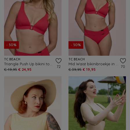
- 50%
- 50%
TC BEACH
TC BEACH
Triangle Push Up bikini top in felrood
Mid Waist bikinibroekje in felrood
72
70
€ 49,95
€ 24,95
€ 39,95
€ 19,95