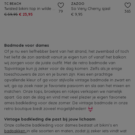
TC BEACH
ZAZOO
Twisted bikini top in wilde bes
So Very Cherry sjaal
79
365
€ 59,95
€ 23,95
€ 9,95
Badmode voor dames
Of je nu een liefhebber bent van het strand, het zwembad of toch
het liefst de zon aanbidt vanuit je eigen tuin of vanaf het balkon:
wij zorgen voor de juiste outfit. Met de retro badmode van
Topvintage kun jij zeker voor de dag komen. Zelfs als je enige
toeschouwers de zon en je buren zijn. Kies een prachtige
opvallende kleur of ga voor stijlvolle vintage badmode in zwart en
wit, ga op zoek naar je favoriete pasvorm en sla aan het mixen en
matchen. Onze tops, broekjes en rokjes verkopen we namelijk
apart. Ga aan de slag en vind met veel plezier je eigen favoriete
ames badkleding voor deze zomer. De vintage badmode in onze
retro boutique biedt zoveel mogelijkheden!
Vintage badkleding die past bij jouw lichaam
Onze collectie badkleding voor dames bestaat uit bikini’s en
badpakken
in alle soorten en maten, zodat jij zeker iets vindt wat