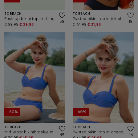
TC BEACH
TC BEACH
Push Up bikini top in shiny kiwi groen
Twisted bikini top in inktblauw
58
18
€ 59,95
€ 29,95
€ 64,95
€ 31,95
- 60%
- 60%
TC BEACH
TC BEACH
Mid Waist bikinibroekje in oceaan blauw
Twisted bikini top in oceaan blauw
45
46
€ 39,95
€ 15,95
€ 64,95
€ 25,95