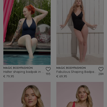
MAGIC BODYFASHION
MAGIC BODYFASHION
Halter shaping badpak in marineblauw
Fabulous Shaping Badpak in Zwart
193
284
€ 79,95
€ 69,95