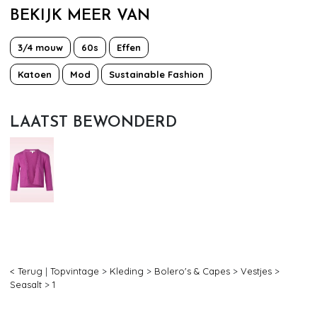
BEKIJK MEER VAN
3/4 mouw
60s
Effen
Katoen
Mod
Sustainable Fashion
LAATST BEWONDERD
< Terug
|
Topvintage
>
Kleding
>
Bolero's & Capes
>
Vestjes
>
Seasalt
>
1