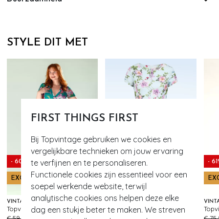
STYLE DIT MET
FIRST THINGS FIRST
Bij Topvintage gebruiken we cookies en
vergelijkbare technieken om jouw ervaring
te verfijnen en te personaliseren.
- 60%
- 60%
- 6
Functionele cookies zijn essentieel voor een
EXCLUSIEF
EXCLUSIEF
EX
soepel werkende website, terwijl
analytische cookies ons helpen deze elke
VINTAGE CHIC FOR TOPVINTAGE
VINTAGE CHIC FOR TOPVINTAGE
dag een stukje beter te maken. We streven
Topvintage exclusive ~ Rita Floral pencil jurk in teal en multi
Topvintage Exclusive ~ Rosa floral swing jurk in lichtblauw
93
151
€ 59,95
€ 23,95
€ 79,95
€ 31,95
€ 75