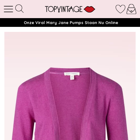
Onze Viral Mary Jane Pumps Staan Nu Online