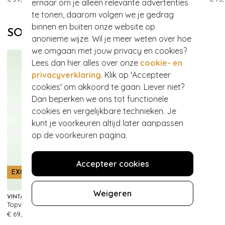
ernaar om je alleen relevante advertenties
te tonen, daarom volgen we je gedrag
binnen en buiten onze website op
SOORTGELIJKE PRODUCTEN
anonieme wijze. Wil je meer weten over hoe
we omgaan met jouw privacy en cookies?
Lees dan hier alles over onze
cookie- en
privacyverklaring
. Klik op 'Accepteer
cookies' om akkoord te gaan. Liever niet?
Dan beperken we ons tot functionele
cookies en vergelijkbare technieken. Je
kunt je voorkeuren altijd later aanpassen
op de voorkeuren pagina.
Accepteer cookies
EXCLUSIEF
EXCLUSIEF
Weigeren
VINTAGE CHIC FOR TOPVINTAGE
VINTAGE CHIC FOR TOPVINTAGE
Topvintage exclusive ~ Irene Floral overslag swing jurk in zijdeachtig green
Topvintage exclusive ~Layla Cross Over jurk in groen
999+
999+
€ 69,95
€ 65,95