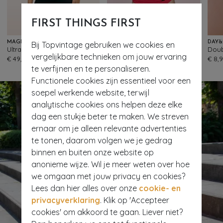
- 50%
FIRST THINGS FIRST
MAGIC BODYFASHION
TC BEACH
Bij Topvintage gebruiken we cookies en
Ultra Sexy Hi bermuda in zwart
Mid Waist bikinibroekje in felrood
40
70
vergelijkbare technieken om jouw ervaring
€ 49,95
€ 39,95
€ 19,95
€ 8,
te verfijnen en te personaliseren.
Functionele cookies zijn essentieel voor een
soepel werkende website, terwijl
analytische cookies ons helpen deze elke
dag een stukje beter te maken. We streven
ernaar om je alleen relevante advertenties
te tonen, daarom volgen we je gedrag
binnen en buiten onze website op
anonieme wijze. Wil je meer weten over hoe
we omgaan met jouw privacy en cookies?
Lees dan hier alles over onze
cookie- en
privacyverklaring
. Klik op 'Accepteer
cookies' om akkoord te gaan. Liever niet?