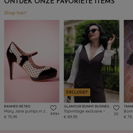
ONTDEK ONZE FAVORIETE ITEMS
Shop hier!
EXCLUSIEF
BANNED RETRO
GLAMOUR BUNNY BUSINESS BABE
TAMA
Mary Jane pumps in zwart en beige roze
Topvintage exclusive ~ Willow gilet in bruin
999+
20
€ 75,95
€ 89,95
€ 79