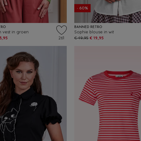
- 60%
TRO
BANNED RETRO
m vest in groen
Sophie blouse in wit
3,95
261
€ 49,95
€ 19,95