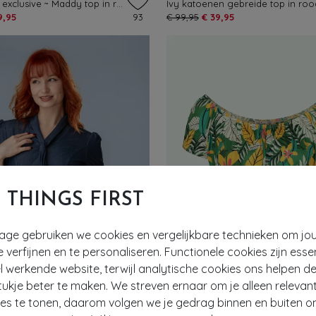
Topvintage exclusive ~ Maddy top in rood
Ivy katoenen gebreide top in roo
9,95
93
€ 99,95
€ 39,95
T THINGS FIRST
tage gebruiken we cookies en vergelijkbare technieken om jo
e verfijnen en te personaliseren. Functionele cookies zijn esse
 werkende website, terwijl analytische cookies ons helpen de
- 61%
ukje beter te maken. We streven ernaar om je alleen relevan
ies te tonen, daarom volgen we je gedrag binnen en buiten o
EF
EXCLUSIEF