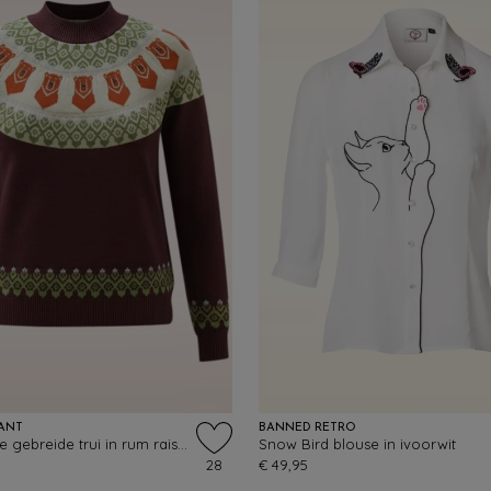
ANT
BANNED RETRO
Bear Fairisle gebreide trui in rum raison
Snow Bird blouse in ivoorwit
28
€ 49,95