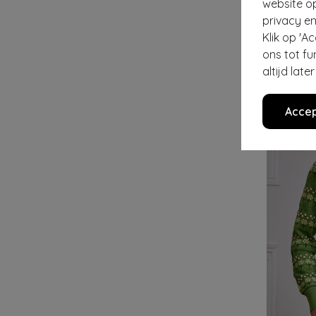
website o
privacy en
ROCK-A-BO
Klik op 'A
€ 69,95
ons tot fu
altijd lat
Accep