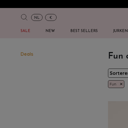
NL
€
SALE
NEW
BEST SELLERS
JURKEN
Deals
Fun 
Sorter
×
Fun