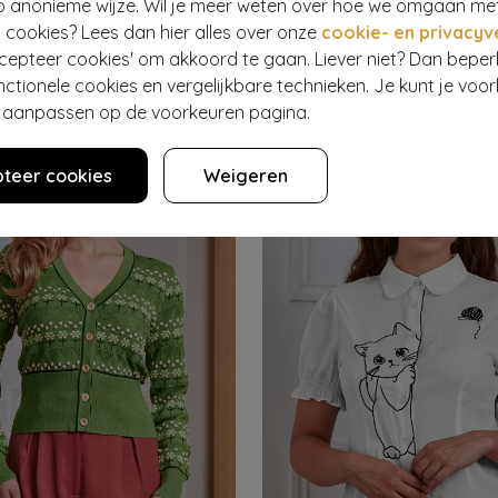
p anonieme wijze. Wil je meer weten over hoe we omgaan me
 cookies? Lees dan hier alles over onze
cookie- en privacyv
OTY
VINTAGE CHIC FOR TOPVINTAGE
ccepteer cookies' om akkoord te gaan. Liever niet? Dan bepe
Topvintage exclusive ~ Indie blouse in blauw
94
€ 45,95
€ 17,95
nctionele cookies en vergelijkbare technieken. Je kunt je voo
er aanpassen op de voorkeuren pagina.
teer cookies
Weigeren