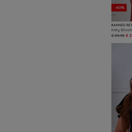
- 60%
BANNED RE
Kitty Bloo
€ 59,95
€ 2