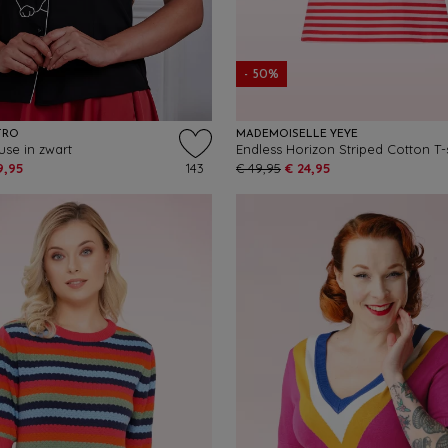
- 50%
TRO
MADEMOISELLE YÉYÉ
use in zwart
9,95
143
€ 49,95
€ 24,95