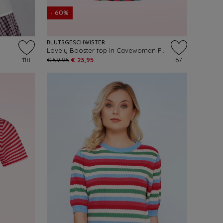
- 60%
BLUTSGESCHWISTER
Lovely Booster top in Cavewoman Painting
118
€ 59,95
€ 23,95
67