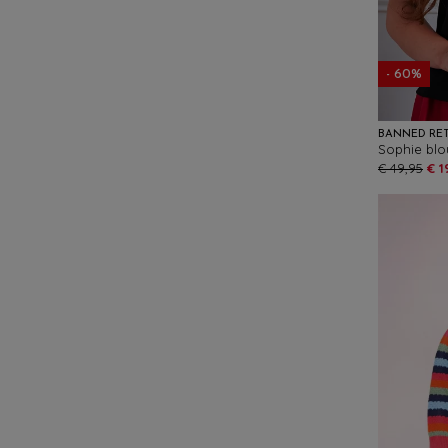
- 60%
BANNED RE
Sophie blo
€ 49,95
€ 1