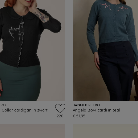
TRO
BANNED RETRO
 Collar cardigan in zwart
Angela Bow cardi in teal
220
€ 51,95