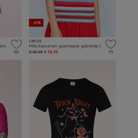
- 61%
CIRCUS
Endless Horizon Striped Cotton T-shirt in rood en roze
Milla katoenen gestreepte gebreide top in rood en multi
165
€ 85,95
€ 33,95
39