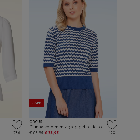
- 61%
CIRCUS
Gianna katoenen zigzag gebreide top in blauw en wit
736
€ 85,95
€ 33,95
120