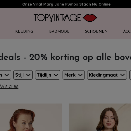
Onze Viral Mary Jane Pumps Staan Nu Online
KLEDING
BADMODE
SCHOENEN
ACC
deals - 20% korting op alle bo
en
Stijl
Tijdlijn
Merk
Kledingmaat
Wis alles