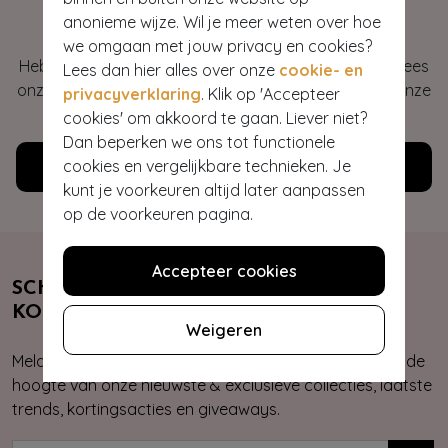
Hey gorgeous
anonieme wijze. Wil je meer weten over hoe
we omgaan met jouw privacy en cookies?
Heb je vragen of heb je hulp nodig bij je bestelling? Lees
Lees dan hier alles over onze
cookie- en
onze veelgestelde vragen of neem contact op met onze
privacyverklaring
. Klik op 'Accepteer
klantenservice. Wij helpen je graag!
cookies' om akkoord te gaan. Liever niet?
Dan beperken we ons tot functionele
cookies en vergelijkbare technieken. Je
Klantenservice
kunt je voorkeuren altijd later aanpassen
op de voorkeuren pagina.
Accepteer cookies
SCHRIJF JE NU IN & ONTVANG 10%
KORTING
Weigeren
Meld je aan voor onze nieuwsbrief. Zo ben je altijd op de
hoogte van onze nieuwste & exclusieve collecties, laatste
trends, kortingsacties en giveaways.