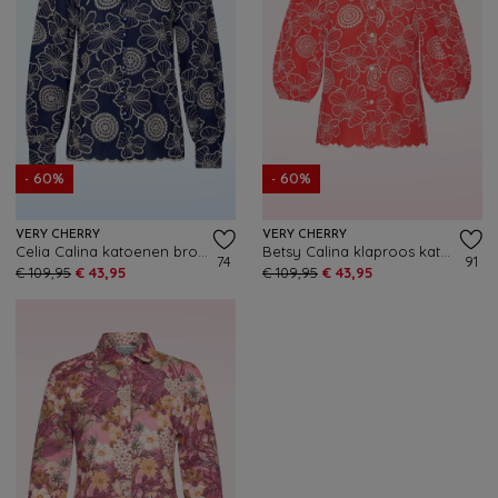
- 60%
- 60%
VERY CHERRY
VERY CHERRY
Celia Calina katoenen broderie blouse in marineblauw
Betsy Calina klaproos katoenen broderie blouse in koraal
74
91
€ 109,95
€ 43,95
€ 109,95
€ 43,95