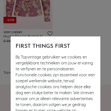
- 60%
VERY CHERRY
Mucha Flowers Plumeti blouse in roze
125
€ 99,95
€ 39,95
FIRST THINGS FIRST
Bij Topvintage gebruiken we cookies en
vergelijkbare technieken om jouw ervaring
te verfijnen en te personaliseren.
Topvintage
>
Deals - tops
Functionele cookies zijn essentieel voor een
soepel werkende website, terwijl
analytische cookies ons helpen deze elke
dag een stukje beter te maken. We streven
ernaar om je alleen relevante advertenties
te tonen, daarom volgen we je gedrag
binnen en buiten onze website op