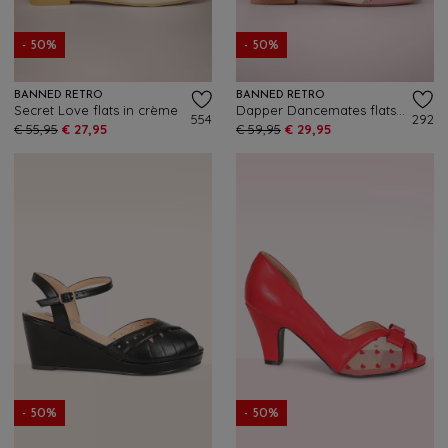
- 50%
- 50%
BANNED RETRO
BANNED RETRO
Secret Love flats in crème
Dapper Dancemates flats in lichtroze
554
292
€ 55,95
€ 27,95
€ 59,95
€ 29,95
- 50%
- 50%