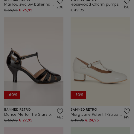
Marilou zwaluw ballerina flats in blauw
Rosewood Charm pumps in zwart
298
158
€ 59,95
€ 23,95
€ 49,95
- 60%
- 50%
BANNED RETRO
BANNED RETRO
Dance Me To The Stars pumps in zwart
Mary Jane Patent T-Strap pumps in gebroken wit
483
149
€ 69,95
€ 27,95
€ 49,95
€ 24,95