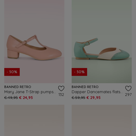
- 50%
- 50%
BANNED RETRO
BANNED RETRO
Mary Jane T-Strap pumps in roze
Dapper Dancemates flats in mint
132
297
€ 49,95
€ 24,95
€ 59,95
€ 29,95