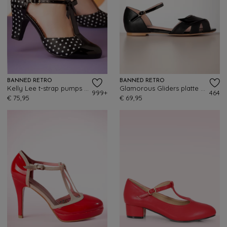
BANNED RETRO
BANNED RETRO
Kelly Lee t-strap pumps in zwart
Glamorous Gliders platte sandaaltjes in zwart
999+
464
€ 75,95
€ 69,95