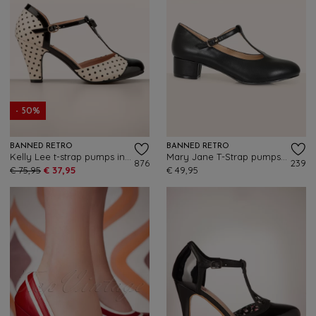
- 50%
BANNED RETRO
BANNED RETRO
Kelly Lee t-strap pumps in zwart en blush
Mary Jane T-Strap pumps in zwart
876
239
€ 75,95
€ 37,95
€ 49,95