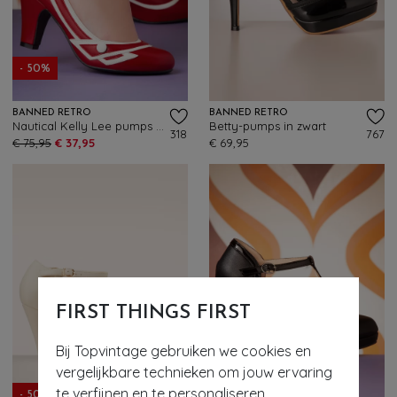
- 50%
BANNED RETRO
BANNED RETRO
Nautical Kelly Lee pumps in rood
Betty-pumps in zwart
318
767
€ 75,95
€ 37,95
€ 69,95
FIRST THINGS FIRST
Bij Topvintage gebruiken we cookies en
vergelijkbare technieken om jouw ervaring
te verfijnen en te personaliseren.
- 50%