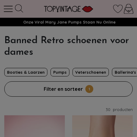
Onze Viral Mary Jane Pumps Staan Nu Online
Banned Retro schoenen voor
dames
Booties & Laarzen
Pumps
Veterschoenen
Ballerina's
Filter en sorteer
1
30
producten