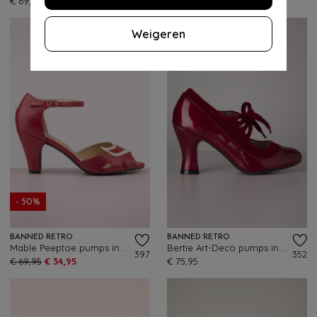
€ 69,95
€ 75,95
€ 29,95
Weigeren
- 50%
BANNED RETRO
BANNED RETRO
Mable Peeptoe pumps in rood
Bertie Art-Deco pumps in bordeauxrood
397
352
€ 69,95
€ 34,95
€ 75,95