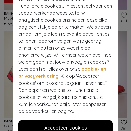
Functionele cookies zijn essentieel voor een
soepel werkende website, terwijl
BANNED RETRO
BANNED RETRO
Mable Peeptoe pumps in crème
Country Rose Pumps in Zwart
analytische cookies ons helpen deze elke
418
801
€ 69,95
€ 34,95
€ 79,95
dag een stukje beter te maken. We streven
ernaar om je alleen relevante advertenties
te tonen, daarom volgen we je gedrag
binnen en buiten onze website op
anonieme wijze. Wil je meer weten over hoe
we omgaan met jouw privacy en cookies?
Lees dan hier alles over onze
cookie- en
privacyverklaring
. Klik op 'Accepteer
cookies' om akkoord te gaan. Liever niet?
Dan beperken we ons tot functionele
cookies en vergelijkbare technieken. Je
kunt je voorkeuren altijd later aanpassen
- 61%
op de voorkeuren pagina.
BANNED RETRO
BANNED RETRO
Old Soul Dancer-schoenen in wit en zwart
Fancy Footwork pumps in rood
Accepteer cookies
999+
264