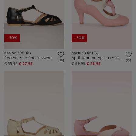
- 50%
- 50%
BANNED RETRO
BANNED RETRO
Secret Love flats in zwart
April Jean pumps in roze en crème
494
214
€ 55,95
€ 27,95
€ 59,95
€ 29,95