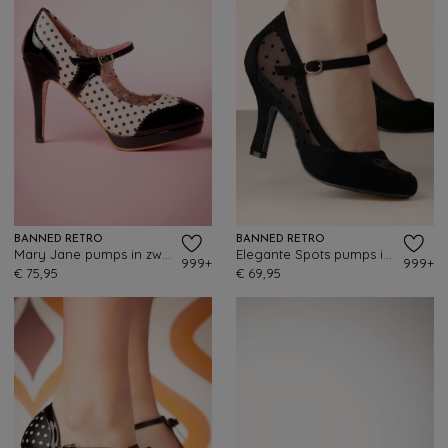
BANNED RETRO
BANNED RETRO
Mary Jane pumps in zwart en beige roze
Elegante Spots pumps in zwart
999+
999+
€ 75,95
€ 69,95