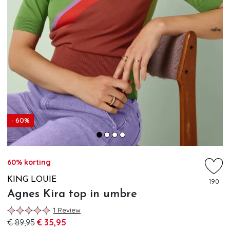
- 60%
60% korting
KING LOUIE
190
Agnes Kira top in umbre
1 Review
€ 89,95
€ 35,95