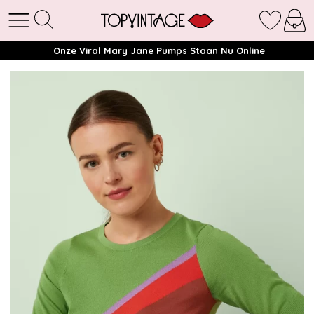
Onze Viral Mary Jane Pumps Staan Nu Online