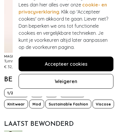
Lees dan hier alles over onze
cookie- en
privacyverklaring
. Klik op 'Accepteer
cookies' om akkoord te gaan. Liever niet?
Dan beperken we ons tot functionele
cookies en vergelijkbare technieken. Je
kunt je voorkeuren altijd later aanpassen
op de voorkeuren pagina.
MAGIC BODYFASHION
MAGIC BODYFASHION
Tummy Shaper Lace Slip in Zwart
Maxi sexy hoge slip in zwart
Accepteer cookies
328
576
€ 32,95
€ 39,95
BEKIJK MEER VAN
Weigeren
1/2 mouw
60s
70s
Boho Chic
Knitwear
Mod
Sustainable Fashion
Viscose
LAATST BEWONDERD