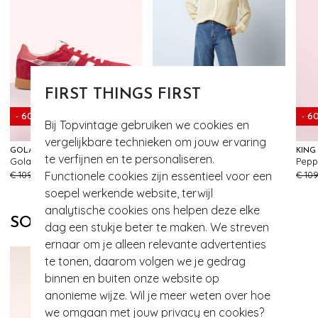
FIRST THINGS FIRST
- 60%
- 60%
- 6
Bij Topvintage gebruiken we cookies en
vergelijkbare technieken om jouw ervaring
GOLA
KING LOUIE
KING
te verfijnen en te personaliseren.
Gola Elan Glitz Suede sneakers in koraalrood
Peppa Stone denim broek in blauw tint
115
355
Functionele cookies zijn essentieel voor een
€ 109,95
€ 43,95
€ 119,95
€ 47,95
€ 109
soepel werkende website, terwijl
analytische cookies ons helpen deze elke
SOORTGELIJKE PRODUCTEN
dag een stukje beter te maken. We streven
ernaar om je alleen relevante advertenties
te tonen, daarom volgen we je gedrag
binnen en buiten onze website op
anonieme wijze. Wil je meer weten over hoe
we omgaan met jouw privacy en cookies?