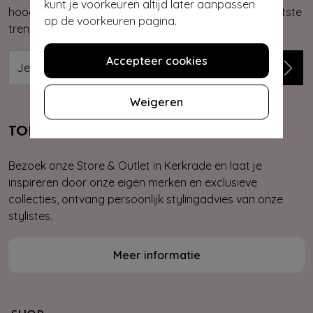
kunt je voorkeuren altijd later aanpassen
hoogte van onze nieuwste & exclusieve collecties, laatste
op de voorkeuren pagina.
trends, kortingsacties en giveaways.
Accepteer cookies
Weigeren
TOPVINTAGE STORE & OUTLET
Bezoek onze Store & Outlet in Kerkrade en laat je
inspireren door onze eigen merken en exclusieve
collecties, ontvang persoonlijk stylingadvies van onze
stylistes.
Meer informatie