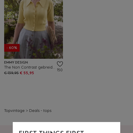
- 60%
EMMY DESIGN
The Non Contrast gebreid vest in zachtgeel
150
€ 139,95
€ 55,95
Topvintage
>
Deals - tops