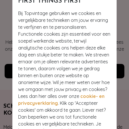
FIRST THINGS FIRST
Bij Topvintage gebruiken we cookies en
vergelijkbare technieken om jouw ervaring
Hey gorgeous
te verfijnen en te personaliseren.
Functionele cookies zijn essentieel voor een
soepel werkende website, terwijl
Heb je vragen of heb je hulp nodig bij je bestelling? Lees
analytische cookies ons helpen deze elke
onze veelgestelde vragen of neem contact op met onze
dag een stukje beter te maken. We streven
klantenservice. Wij helpen je graag!
ernaar om je alleen relevante advertenties
te tonen, daarom volgen we je gedrag
Klantenservice
binnen en buiten onze website op
anonieme wijze. Wil je meer weten over hoe
we omgaan met jouw privacy en cookies?
Lees dan hier alles over onze
cookie- en
privacyverklaring
. Klik op 'Accepteer
SCHRIJF JE NU IN & ONTVANG 10%
cookies' om akkoord te gaan. Liever niet?
KORTING
Dan beperken we ons tot functionele
cookies en vergelijkbare technieken. Je
Meld je aan voor onze nieuwsbrief. Zo ben je altijd op de