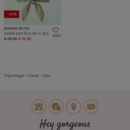
- 60%
BANNED RETRO
Sweet pea blouse in groen
999+
€ 39,95
€ 15,95
Topvintage
>
Deals - tops
Hey gorgeous