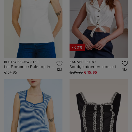
- 60%
BLUTSGESCHWISTER
BANNED RETRO
Let Romance Rule top in Rule Blanc wit
Sandy katoenen blouse in wit
123
113
€ 34,95
€ 39,95
€ 15,95