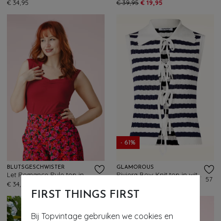
€ 34,95
€ 39,95
€ 19,95
- 61%
BLUTSGESCHWISTER
GLAMOROUS
Let Romance Rule top in kersenrood
Riviera Bow Knit top in wit en navy
160
57
€ 34,95
€ 55,95
€ 21,95
FIRST THINGS FIRST
Bij Topvintage gebruiken we cookies en