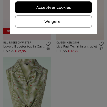
Accepteer cookies
Weigeren
- 60%
- 61%
BLUTSGESCHWISTER
QUEEN KEROSIN
Lovely Booster top in Cavewoman Painting
Live Fast T-shirt in antraciet
68
87
€ 59,95
€ 23,95
€ 45,95
€ 17,95