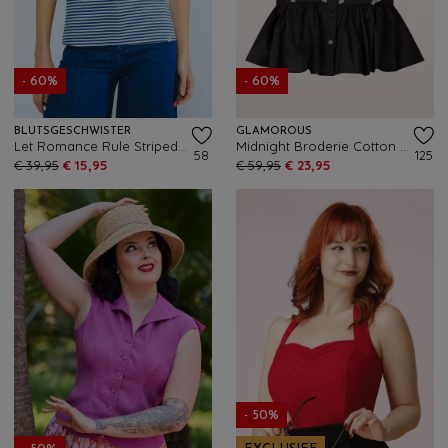
- 60%
- 60%
BLUTSGESCHWISTER
GLAMOROUS
Let Romance Rule Striped top in Viva El Sol blauw
Midnight Broderie Cotton Peplum top in zwart
58
125
€ 39,95
€ 15,95
€ 59,95
€ 23,95
- 50%