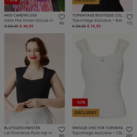
- 50%
EXCLUSIEF
MISS CANDYFLOSS
TOPVINTAGE BOUTIQUE COLLECTION
Kelia Mai linnen blouse in fuchsia
Topvintage Exclusive ~ Betty Isabella top in rood
86
172
€ 89,95
€ 44,95
€ 39,95
€ 19,95
- 50%
EXCLUSIEF
BLUTSGESCHWISTER
VINTAGE CHIC FOR TOPVINTAGE
Let Romance Rule top in zwart
Topvintage exclusive ~ Claire slinky top in gebroken wit
185
287