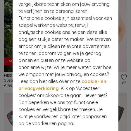
vergelijkbare technieken om jouw ervaring
te verfijnen en te personaliseren.
Functionele cookies zijn essentieel voor een
soepel werkende website, terwijl
analytische cookies ons helpen deze elke
dag een stukje beter te maken. We streven
ernaar om je alleen relevante advertenties
te tonen, daarom volgen we je gedrag
binnen en buiten onze website op
- 60%
- 60%
anonieme wijze. Wil je meer weten over hoe
we omgaan met jouw privacy en cookies?
MISS CANDYFLOSS
BLUTSGESCHWISTER
Susan May Striped blouse in rood en wit
Let Romance Rule Striped top in Viva El Sol groen
Lees dan hier alles over onze
cookie- en
75
67
€ 89,95
€ 35,95
€ 39,95
€ 15,95
privacyverklaring
. Klik op 'Accepteer
cookies' om akkoord te gaan. Liever niet?
Dan beperken we ons tot functionele
cookies en vergelijkbare technieken. Je
kunt je voorkeuren altijd later aanpassen
op de voorkeuren pagina.