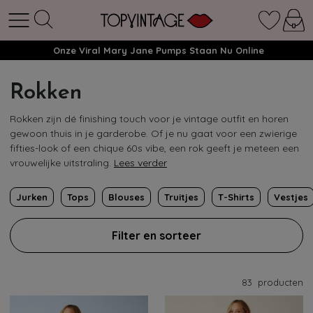
Onze Viral Mary Jane Pumps Staan Nu Online
Rokken
Rokken zijn dé finishing touch voor je vintage outfit en horen
gewoon thuis in je garderobe. Of je nu gaat voor een zwierige
fifties-look of een chique 60s vibe, een rok geeft je meteen een
vrouwelijke uitstraling.
Lees verder
Jurken
Tops
Blouses
Truitjes
T-Shirts
Vestjes
Filter en sorteer
83
producten