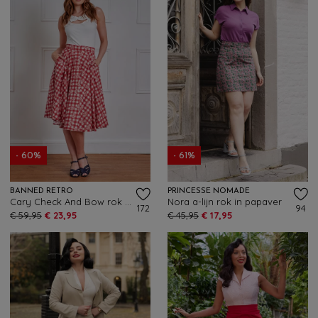
- 60%
- 61%
BANNED RETRO
PRINCESSE NOMADE
Cary Check And Bow rok in rood
Nora a-lijn rok in papaver
172
94
€ 59,95
€ 23,95
€ 45,95
€ 17,95