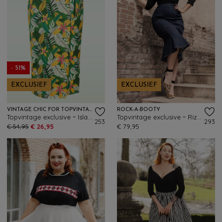
- 51%
EXCLUSIEF
EXCLUSIEF
VINTAGE CHIC FOR TOPVINTAGE
ROCK-A-BOOTY
Topvintage exclusive ~ Isla Paradise wikkelrok in groen en multi
Topvintage exclusive ~ Rizzo pencil rok in donker denim
253
293
€ 54,95
€ 26,95
€ 79,95