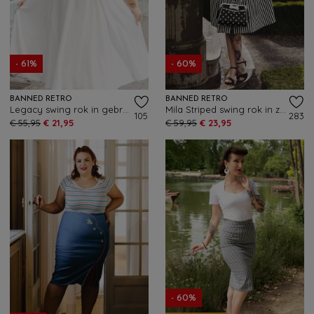
- 61%
- 60%
BANNED RETRO
BANNED RETRO
Legacy swing rok in gebroken wit
Mila Striped swing rok in zwart en wit
105
283
€ 55,95
€ 21,95
€ 59,95
€ 23,95
- 60%