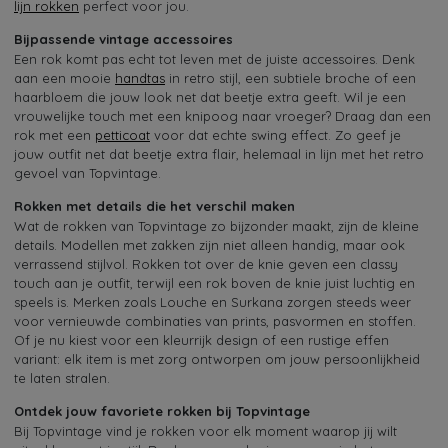
lijn rokken
perfect voor jou.
Bijpassende vintage accessoires
Een rok komt pas echt tot leven met de juiste accessoires. Denk
aan een mooie
handtas
in retro stijl, een subtiele broche of een
haarbloem die jouw look net dat beetje extra geeft. Wil je een
vrouwelijke touch met een knipoog naar vroeger? Draag dan een
rok met een
petticoat
voor dat echte swing effect. Zo geef je
jouw outfit net dat beetje extra flair, helemaal in lijn met het retro
gevoel van Topvintage.
Rokken met details die het verschil maken
Wat de rokken van Topvintage zo bijzonder maakt, zijn de kleine
details. Modellen met zakken zijn niet alleen handig, maar ook
verrassend stijlvol. Rokken tot over de knie geven een classy
touch aan je outfit, terwijl een rok boven de knie juist luchtig en
speels is. Merken zoals Louche en Surkana zorgen steeds weer
voor vernieuwde combinaties van prints, pasvormen en stoffen.
Of je nu kiest voor een kleurrijk design of een rustige effen
variant: elk item is met zorg ontworpen om jouw persoonlijkheid
te laten stralen.
Ontdek jouw favoriete rokken bij Topvintage
Bij Topvintage vind je rokken voor elk moment waarop jij wilt