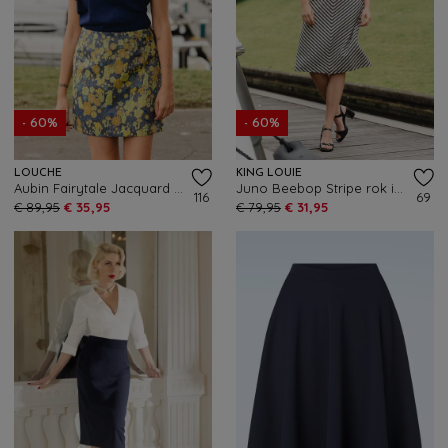
- 60%
- 60%
LOUCHE
KING LOUIE
Aubin Fairytale Jacquard mini rok in blauw en geel
Juno Beebop Stripe rok in multi
116
69
€ 89,95
€ 35,95
€ 79,95
€ 31,95