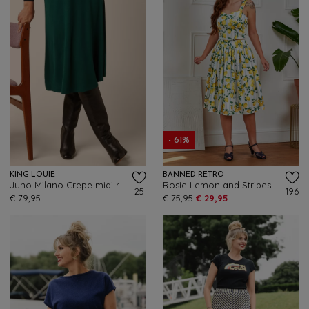
- 61%
KING LOUIE
BANNED RETRO
Juno Milano Crepe midi rok in botanisch groen
Rosie Lemon and Stripes katoenen swing rok in wit
25
196
€ 79,95
€ 75,95
€ 29,95