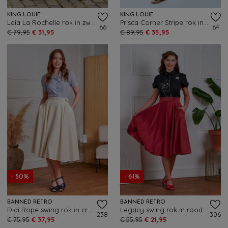
KING LOUIE
KING LOUIE
Laia La Rochelle rok in zwart
Prisca Corner Stripe rok in denim blauw
66
64
€ 79,95
€ 31,95
€ 89,95
€ 35,95
- 50%
- 61%
BANNED RETRO
BANNED RETRO
Didi Rope swing rok in crème
Legacy swing rok in rood
238
306
€ 75,95
€ 37,95
€ 55,95
€ 21,95