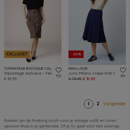
EXCLUSIEF
- 60%
TOPVINTAGE BOUTIQUE COLLECTION
KING LOUIE
Topvintage exclusive ~ Felina pencil rok in luipaard
Juno Milano Crepe midi rok in beacon blauw
155
80
€ 45,95
€ 79,95
€ 31,95
2
Volgende
1
Rokken zijn dé finishing touch voor je vintage outfit en horen
gewoon thuis in je garderobe. Of je nu gaat voor een zwierige