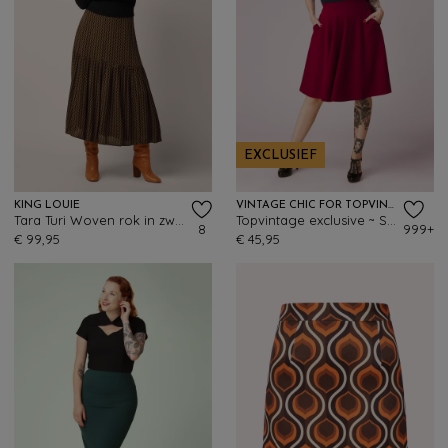
EXCLUSIEF
KING LOUIE
VINTAGE CHIC FOR TOPVINTAGE
Tara Turi Woven rok in zwart
Topvintage exclusive ~ Sheila swingrok in wijnrood
8
999+
€ 99,95
€ 45,95