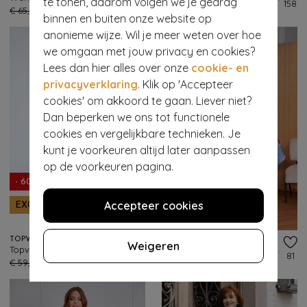
te tonen, daarom volgen we je gedrag
149
158
€ 65,95
€ 25,95
€ 49,95
€ 19,95
binnen en buiten onze website op
anonieme wijze. Wil je meer weten over hoe
we omgaan met jouw privacy en cookies?
Lees dan hier alles over onze
cookie- en
privacyverklaring
. Klik op 'Accepteer
cookies' om akkoord te gaan. Liever niet?
Dan beperken we ons tot functionele
cookies en vergelijkbare technieken. Je
kunt je voorkeuren altijd later aanpassen
op de voorkeuren pagina.
- 60%
Accepteer cookies
EXCLUSIEF
- 60%
TOPVINTAGE BOUTIQUE COLLECTION
BANNED RETRO
Weigeren
Topvintage exclusive ~ Sylvie a-lijn rok in marineblauw
Cary Lobster Love katoenen swing rok in blauw
186
81
€ 59,95
€ 23,95
€ 79,95
€ 31,95