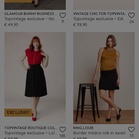
GLAMOUR BUNNY BUSINESS BABE
VINTAGE CHIC FOR TOPVINTAGE
Topvintage exclusive ~ Nicky rok in pied de poule
Topvintage exclusive ~ Edith Leather Look a-lijn rok in bruinrood
11
26
€ 49,95
€ 39,95
EXCLUSIEF
TOPVINTAGE BOUTIQUE COLLECTION
KING LOUIE
Topvintage exclusive ~ Lola swing rok in zwart
Border milano rok in zwart
165
73
€ 59,95
€ 69,95