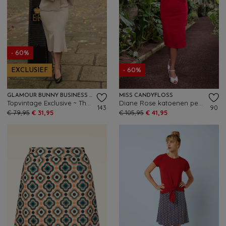
- 60%
EXCLUSIEF
- 60%
GLAMOUR BUNNY BUSINESS BABE
MISS CANDYFLOSS
Topvintage Exclusive ~ The Vedette Fishtail rok in zand
Diane Rose katoenen pencil rok in rood
143
90
€ 79,95
€ 31,95
€ 105,95
€ 41,95