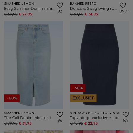
SMASHED LEMON
BANNED RETRO
Easy Summer Denim mini rok in gebroken wit
Dance & Sway swing rok in blauw
82
999+
€ 69,95
€ 27,95
€ 69,95
€ 34,95
- 50%
- 60%
EXCLUSIEF
SMASHED LEMON
VINTAGE CHIC FOR TOPVINTAGE
The Cali Denim midi rok in lichtblauw
Topvintage exclusive ~ Loreen Bengaline Denim pencil rok in donkerblauw
96
169
€ 79,95
€ 31,95
€ 45,95
€ 22,95