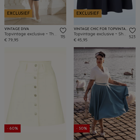
EXCLUSIEF
EXCLUSIEF
VINTAGE DIVA
VINTAGE CHIC FOR TOPVINTAGE
Topvintage exclusive ~ The Lana Lynn pencil rok in navy
Topvintage exclusive ~ Sheila swing rok in marineblauw
115
523
€ 79,95
€ 45,95
- 60%
- 50%