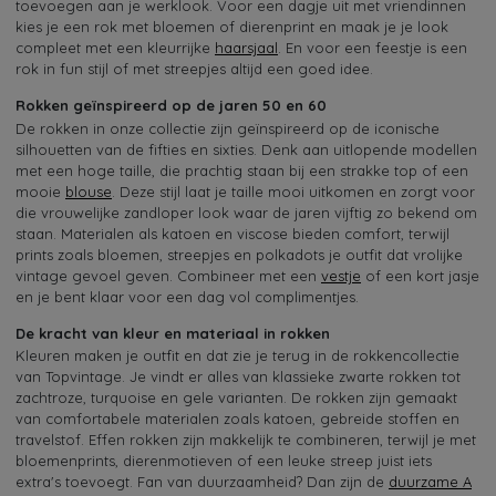
toevoegen aan je werklook. Voor een dagje uit met vriendinnen
kies je een rok met bloemen of dierenprint en maak je je look
compleet met een kleurrijke
haarsjaal
. En voor een feestje is een
rok in fun stijl of met streepjes altijd een goed idee.
Rokken geïnspireerd op de jaren 50 en 60
De rokken in onze collectie zijn geïnspireerd op de iconische
silhouetten van de fifties en sixties. Denk aan uitlopende modellen
met een hoge taille, die prachtig staan bij een strakke top of een
mooie
blouse
. Deze stijl laat je taille mooi uitkomen en zorgt voor
die vrouwelijke zandloper look waar de jaren vijftig zo bekend om
staan. Materialen als katoen en viscose bieden comfort, terwijl
prints zoals bloemen, streepjes en polkadots je outfit dat vrolijke
vintage gevoel geven. Combineer met een
vestje
of een kort jasje
en je bent klaar voor een dag vol complimentjes.
De kracht van kleur en materiaal in rokken
Kleuren maken je outfit en dat zie je terug in de rokkencollectie
van Topvintage. Je vindt er alles van klassieke zwarte rokken tot
zachtroze, turquoise en gele varianten. De rokken zijn gemaakt
van comfortabele materialen zoals katoen, gebreide stoffen en
travelstof. Effen rokken zijn makkelijk te combineren, terwijl je met
bloemenprints, dierenmotieven of een leuke streep juist iets
extra's toevoegt. Fan van duurzaamheid? Dan zijn de
duurzame A