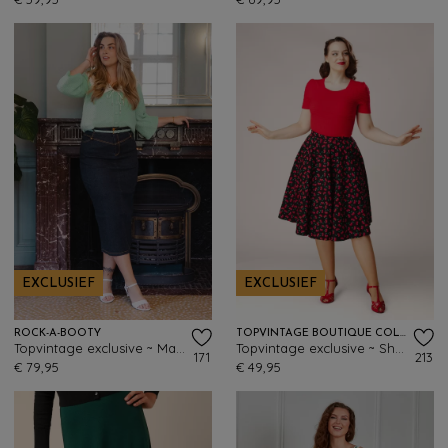
EXCLUSIEF
EXCLUSIEF
ROCK-A-BOOTY
TOPVINTAGE BOUTIQUE COLLECTION
Topvintage exclusive ~ Maxime maxi rok in donker denim
Topvintage exclusive ~ Shelvia Cherry swing rok in zwart
171
213
€ 79,95
€ 49,95