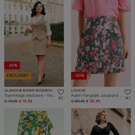
- 60%
EXCLUSIEF
- 60%
GLAMOUR BUNNY BUSINESS BABE
LOUCHE
Topvintage exclusive ~ Nicky Pinstripe rok in latte
Aubin Fairytale Jacquard mini rok in grijs en roze
83
147
€ 49,95
€ 19,95
€ 89,95
€ 35,95