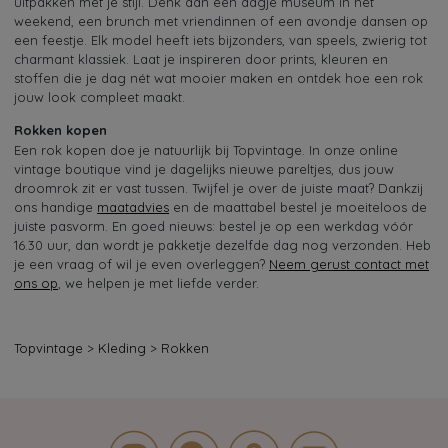
uitpakken met je stijl. Denk aan een dagje museum in het
weekend, een brunch met vriendinnen of een avondje dansen op
een feestje. Elk model heeft iets bijzonders, van speels, zwierig tot
charmant klassiek. Laat je inspireren door prints, kleuren en
stoffen die je dag nét wat mooier maken en ontdek hoe een rok
jouw look compleet maakt.
Rokken kopen
Een rok kopen doe je natuurlijk bij Topvintage. In onze online
vintage boutique vind je dagelijks nieuwe pareltjes, dus jouw
droomrok zit er vast tussen. Twijfel je over de juiste maat? Dankzij
ons handige
maatadvies
en de maattabel bestel je moeiteloos de
juiste pasvorm. En goed nieuws: bestel je op een werkdag vóór
16.30 uur, dan wordt je pakketje dezelfde dag nog verzonden. Heb
je een vraag of wil je even overleggen?
Neem gerust contact met
ons op
, we helpen je met liefde verder.
Topvintage
>
Kleding
>
Rokken