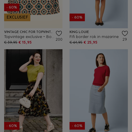
- 60%
EXCLUSIEF
- 60%
VINTAGE CHIC FOR TOPVINTAGE
KING LOUIE
Topvintage exclusive ~ Bobby Retro rok in donker teal en oranje
Fifi border rok in mazarine
200
29
€ 39,95
€ 15,95
€ 64,95
€ 25,95
- 60%
- 60%