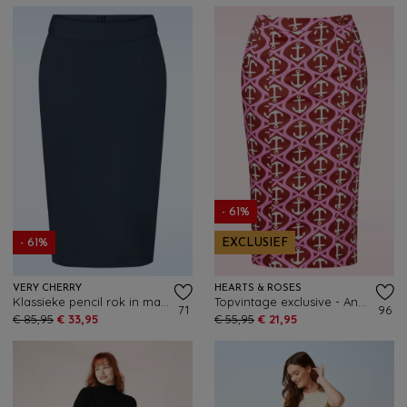
- 61%
- 61%
EXCLUSIEF
VERY CHERRY
HEARTS & ROSES
Klassieke pencil rok in marineblauw
Topvintage exclusive - Anchor Muse pencil rok in rood en roze
71
96
€ 85,95
€ 33,95
€ 55,95
€ 21,95