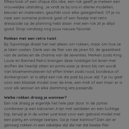
fifties-look of een chique 60s vibe, een rok geeft je meteen een
vrouwelijke uitstraling. Je vindt ze bij ons in allerlei modellen,
kleuren en materialen, geschikt voor elke gelegenheid. Of je nu
naar een zomerse picknick gaat of een feestje met retro
dresscode op de planning hebt staan: met een rok zit je altijd
goed. Shop vandaag nog jouw nieuwe favoriet.
Rokken met een retro twist
Bij Topvintage draait het niet alleen om rokken, maar om hoe ze
je laten voelen. Denk aan de flair van de jaren 50, de speelsheid
van de sixties en de charme van de seventies. Merken zoals King
Louie en Banned Retro brengen deze nostalgie tot leven met
stoffen die heerlijk zitten en prints waar je direct blij van wordt.
Van bloemenmotieven tot effen tinten zoals rood, bordeaux of
donkergroen: er is altijd een rok die past bij jouw stijl. f je nu gaat
voor een klassiek model over de knie, een midi of een maxi: er is
voor elk seizoen en elke stemming iets passends.
Welke rokken draag je wanneer?
Een rok draag je eigenlijk het hele jaar door. In de zomer
combineer je een katoenen A-lijn met sandalen en een luchtige
top, terwijl je in de winter juist kiest voor een gebreid model met
een panty en vintage laarsjes. Ga je naar kantoor? Dan zijn er
genoeg rokken in een zakelijke stijl die net dat beetje flair