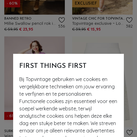
- 60%
EXCLUSIEF
BANNED RETRO
VINTAGE CHIC FOR TOPVINTAGE
Millie Swallow pencil rok in denimblauw
Topvintage exclusive ~ Loreen Bengaline Striped Pencil rok in denim en wit
536
382
€ 59,95
€ 23,95
€ 39,95
€ 15,95
FIRST THINGS FIRST
Bij Topvintage gebruiken we cookies en
vergelijkbare technieken om jouw ervaring
te verfijnen en te personaliseren.
Functionele cookies zijn essentieel voor een
- 60%
soepel werkende website, terwijl
analytische cookies ons helpen deze elke
- 61%
EXCLUSIEF
dag een stukje beter te maken. We streven
ernaar om je alleen relevante advertenties
SURKANA
TOPVINTAGE BOUTIQUE COLLECTION
Wendy wijde overslag rok in multi
Topvintage exclusive ~ Priscialla Pearl gebreide a-lijn rok in wit