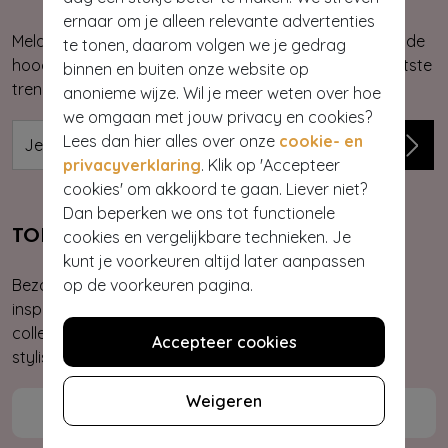
ernaar om je alleen relevante advertenties
Meld je aan voor onze nieuwsbrief. Zo ben je altijd op de
te tonen, daarom volgen we je gedrag
hoogte van onze nieuwste & exclusieve collecties, laatste
binnen en buiten onze website op
trends, kortingsacties en giveaways.
anonieme wijze. Wil je meer weten over hoe
we omgaan met jouw privacy en cookies?
Lees dan hier alles over onze
cookie- en
privacyverklaring
. Klik op 'Accepteer
cookies' om akkoord te gaan. Liever niet?
Dan beperken we ons tot functionele
cookies en vergelijkbare technieken. Je
TOPVINTAGE STORE & OUTLET
kunt je voorkeuren altijd later aanpassen
op de voorkeuren pagina.
Bezoek onze Store & Outlet in Kerkrade en laat je
inspireren door onze eigen merken en exclusieve
collecties, ontvang persoonlijk stylingadvies van onze
Accepteer cookies
stylistes.
Weigeren
Meer informatie