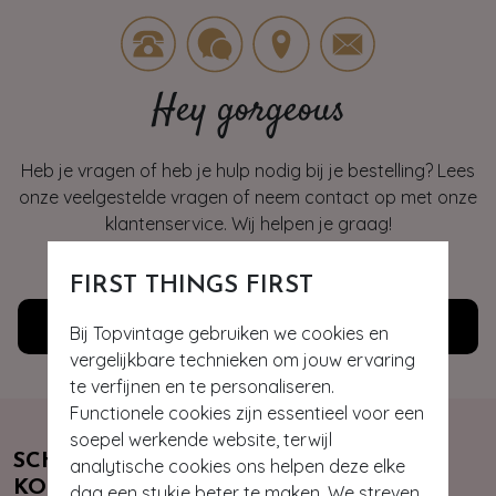
Hey gorgeous
Heb je vragen of heb je hulp nodig bij je bestelling? Lees
onze veelgestelde vragen of neem contact op met onze
klantenservice. Wij helpen je graag!
WE ZIJN NU OPEN
FIRST THINGS FIRST
Klantenservice
Bij Topvintage gebruiken we cookies en
vergelijkbare technieken om jouw ervaring
te verfijnen en te personaliseren.
Functionele cookies zijn essentieel voor een
soepel werkende website, terwijl
SCHRIJF JE NU IN & ONTVANG 10%
analytische cookies ons helpen deze elke
KORTING
dag een stukje beter te maken. We streven