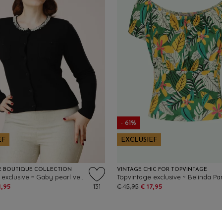
- 61%
EF
EXCLUSIEF
E BOUTIQUE COLLECTION
VINTAGE CHIC FOR TOPVINTAGE
Topvintage exclusive ~ Gaby pearl vest in zwart
1,95
131
€ 45,95
€ 17,95