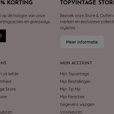
0% KORTING
TOPVINTAGE STOR
jd op de hoogte van onze
Bezoek onze Store & Outlet i
kortingsacties en giveaways.
merken en exclusieve collect
stylistes.
Meer informatie
ONS
MIJN ACCOUNT
 uit liefde
Mijn Topvintage
mheid
Mijn Bestellingen
ge Store
Mijn Tip Mij!
tore
Mijn Reacties
Gegevens wijzigen
ylisten
Voorkeuren