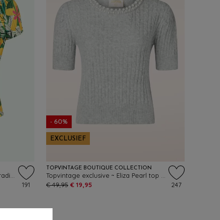
- 60%
EXCLUSIEF
TOPVINTAGE BOUTIQUE COLLECTION
Topvintage exclusive ~ Belinda Paradise Off-Shoulder top in groen en multi
Topvintage exclusive ~ Eliza Pearl top in grijs
191
€ 49,95
€ 19,95
247