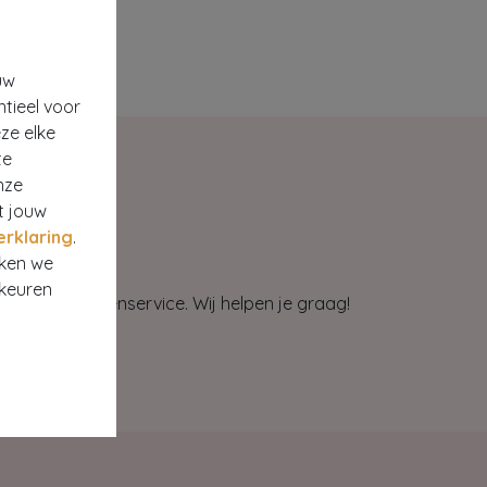
uw
ntieel voor
ze elke
te
nze
t jouw
erklaring
.
rken we
rkeuren
et onze klantenservice. Wij helpen je graag!