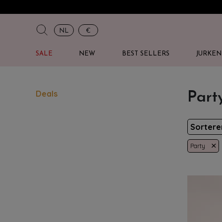
NL
€
SALE
NEW
BEST SELLERS
JURKEN
Deals
Part
Sorter
×
Party