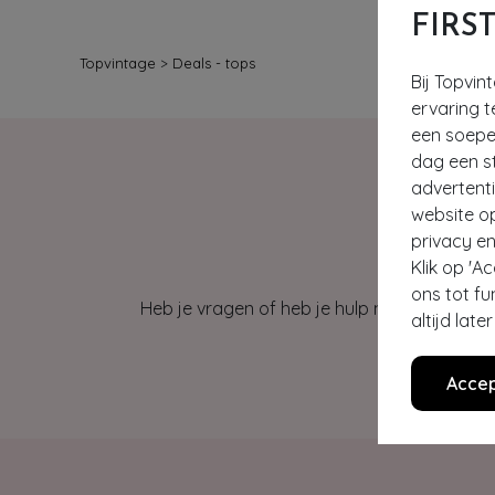
FIRS
Topvintage
>
Deals - tops
Bij Topvin
ervaring t
een soepel
dag een st
advertent
website o
privacy en
Klik op 'A
ons tot fu
Heb je vragen of heb je hulp nodig bij je b
altijd lat
Accep