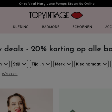
Onze Viral Mary Jane Pumps Staan Nu Online
KLEDING
BADMODE
SCHOENEN
ACC
y deals - 20% korting op alle b
en
Stijl
Tijdlijn
Merk
Kledingmaat
Wis alles