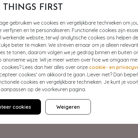
T THINGS FIRST
tage gebruiken we cookies en vergelijkbare technieken om jo
e verfijnen en te personaliseren. Functionele cookies zijn esse
 werkende website, terwijl analytische cookies ons helpen de
ukje beter te maken. We streven ernaar om je alleen relevan
ies te tonen, daarom volgen we je gedrag binnen en buiten o
p anonieme wijze. Wil je meer weten over hoe we omgaan me
Hey gorgeous
 cookies? Lees dan hier alles over onze
cookie- en privacyv
ccepteer cookies' om akkoord te gaan. Liever niet? Dan bepe
nctionele cookies en vergelijkbare technieken. Je kunt je voo
estelling? Lees onze veelgestelde vragen of neem contact op m
er aanpassen op de voorkeuren pagina.
Klantenservice
teer cookies
Weigeren