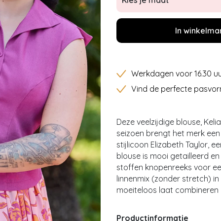
Kies je maat
In winkelma
Werkdagen voor 16.30 uu
Vind de perfecte pasvor
Deze veelzijdige blouse, Kelia 
seizoen brengt het merk ee
stijlicoon Elizabeth Taylor, e
blouse is mooi getailleerd e
stoffen knopenreeks voor een 
linnenmix (zonder stretch) in
moeiteloos laat combineren 
Productinformatie