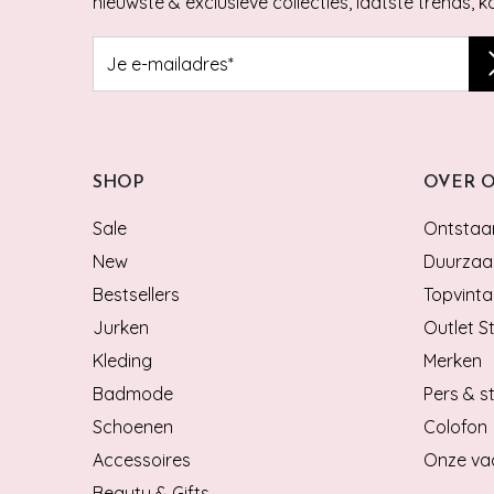
nieuwste & exclusieve collecties, laatste trends, 
SHOP
OVER 
Sale
Ontstaan
New
Duurzaa
Bestsellers
Topvinta
Jurken
Outlet S
Kleding
Merken
Badmode
Pers & st
Schoenen
Colofon
Accessoires
Onze va
Beauty & Gifts