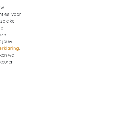
uw
ntieel voor
ze elke
te
nze
t jouw
erklaring
.
rken we
rkeuren