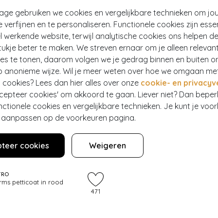
tage gebruiken we cookies en vergelijkbare technieken om jo
e verfijnen en te personaliseren. Functionele cookies zijn esse
 werkende website, terwijl analytische cookies ons helpen de
ukje beter te maken. We streven ernaar om je alleen relevan
ies te tonen, daarom volgen we je gedrag binnen en buiten o
p anonieme wijze. Wil je meer weten over hoe we omgaan me
 cookies? Lees dan hier alles over onze
cookie- en privacyv
ccepteer cookies' om akkoord te gaan. Liever niet? Dan bepe
nctionele cookies en vergelijkbare technieken. Je kunt je voo
er aanpassen op de voorkeuren pagina.
teer cookies
Weigeren
TRO
rms petticoat in rood
471