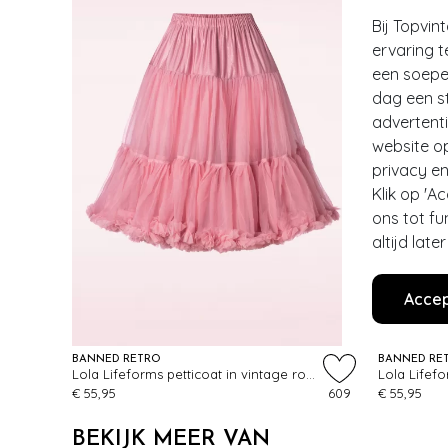
Bij Topvin
ervaring t
een soepel
dag een st
advertent
website o
privacy en
Klik op 'A
ons tot fu
altijd lat
Accep
BANNED RETRO
BANNED RE
Lola Lifeforms petticoat in vintage roze
Lola Lifefo
€ 55,95
609
€ 55,95
BEKIJK MEER VAN