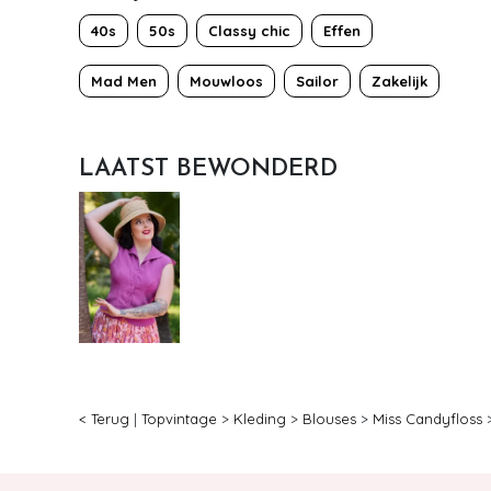
40s
50s
Classy chic
Effen
Mad Men
Mouwloos
Sailor
Zakelijk
LAATST BEWONDERD
< Terug
|
Topvintage
>
Kleding
>
Blouses
>
Miss Candyfloss