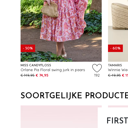
- 50%
- 60%
MISS CANDYFLOSS
TAMARIS
Orlane Pia Floral swing jurk in paars
Winnie Wed
€ 149,95
€ 74,95
192
€ 49,95
€ 1
SOORTGELIJKE PRODUCT
FIRS