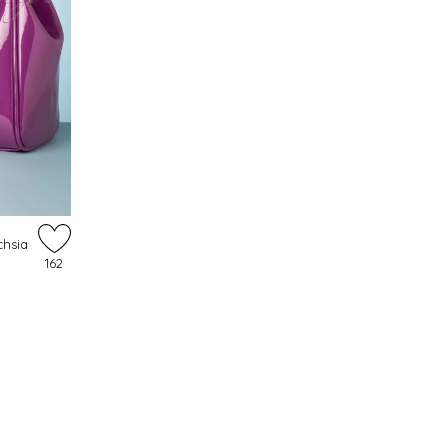
chsia
162