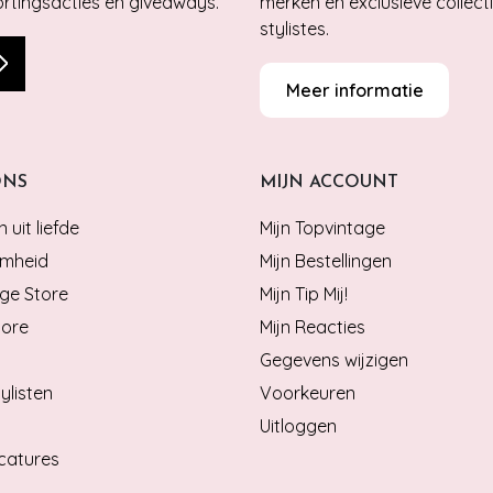
kortingsacties en giveaways.
merken en exclusieve collect
stylistes.
Meer informatie
ONS
MIJN ACCOUNT
 uit liefde
Mijn Topvintage
mheid
Mijn Bestellingen
ge Store
Mijn Tip Mij!
tore
Mijn Reacties
Gegevens wijzigen
ylisten
Voorkeuren
Uitloggen
catures