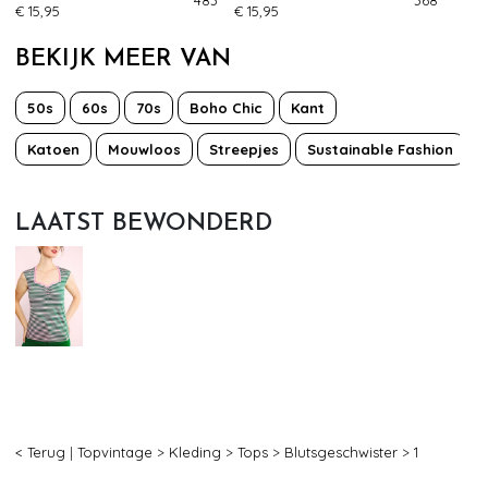
€ 15,95
€ 15,95
BEKIJK MEER VAN
50s
60s
70s
Boho Chic
Kant
Katoen
Mouwloos
Streepjes
Sustainable Fashion
LAATST BEWONDERD
< Terug
|
Topvintage
>
Kleding
>
Tops
>
Blutsgeschwister
>
1