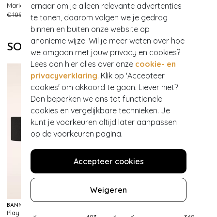
ernaar om je alleen relevante advertenties
Marie Playa denim rok in blauwe tint
Maureen wide leg broek in hemelsblauw
185
166
€ 109,95
€ 43,95
€ 99,95
€ 39,95
te tonen, daarom volgen we je gedrag
binnen en buiten onze website op
anonieme wijze. Wil je meer weten over hoe
SOORTGELIJKE PRODUCTEN
we omgaan met jouw privacy en cookies?
Lees dan hier alles over onze
cookie- en
privacyverklaring
. Klik op 'Accepteer
cookies' om akkoord te gaan. Liever niet?
Dan beperken we ons tot functionele
cookies en vergelijkbare technieken. Je
kunt je voorkeuren altijd later aanpassen
op de voorkeuren pagina.
Accepteer cookies
Weigeren
BANNED RETRO
BANNED RETRO
Play It Right Bow-riem in zwart
Play It Right riem in rood
483
368