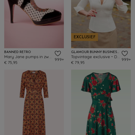
EXCLUSIEF
BANNED RETRO
GLAMOUR BUNNY BUSINESS BABE
Mary Jane pumps in zwart en beige roze
Topvintage exclusive ~ Dianne blouse in crispy wit
999+
999+
€ 75,95
€ 79,95