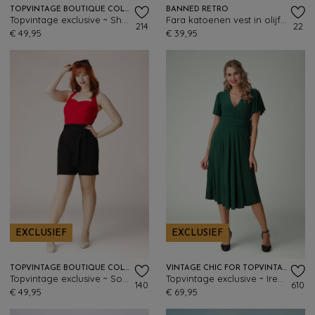
TOPVINTAGE BOUTIQUE COLLECTION
BANNED RETRO
Topvintage exclusive ~ Shelvia Cherry swing rok in zwart
Fara katoenen vest in olijfgroen
214
22
€ 49,95
€ 39,95
EXCLUSIEF
EXCLUSIEF
TOPVINTAGE BOUTIQUE COLLECTION
VINTAGE CHIC FOR TOPVINTAGE
Topvintage exclusive ~ Sophia short in zwart
Topvintage exclusive ~ Irene Cross Over swing jurk in bosgroen
140
610
€ 49,95
€ 69,95