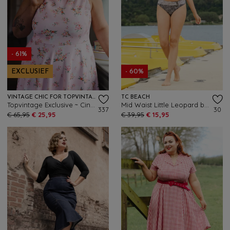
- 61%
EXCLUSIEF
- 60%
VINTAGE CHIC FOR TOPVINTAGE
TC BEACH
Topvintage Exclusive ~ Cindi Floral swing jurk in zachtroze
Mid Waist Little Leopard bikinibroekje in zwart en crème
337
30
€ 65,95
€ 25,95
€ 39,95
€ 15,95