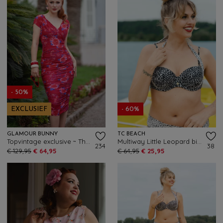
- 50%
EXCLUSIEF
- 60%
GLAMOUR BUNNY
TC BEACH
Topvintage exclusive ~ The Marilyn Floral pencil jurk in framboosrood
Multiway Little Leopard bikini top in zwart en crème
234
38
€ 129,95
€ 64,95
€ 64,95
€ 25,95