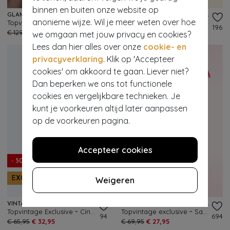
binnen en buiten onze website op
GLAMOUR BUNNY
VINTAGE CHIC FOR TOPVINTAGE
anonieme wijze. Wil je meer weten over hoe
Topvintage Exclusive ~ The Priscilla a-lijn jurk in marineblauw en wit
Topvintage exclusive ~ Jane aquarel swing jurk in oranje en geel
251
196
€ 129,95
€ 51,95
€ 69,95
€ 27,95
we omgaan met jouw privacy en cookies?
Lees dan hier alles over onze
cookie- en
privacyverklaring
. Klik op 'Accepteer
cookies' om akkoord te gaan. Liever niet?
Dan beperken we ons tot functionele
cookies en vergelijkbare technieken. Je
kunt je voorkeuren altijd later aanpassen
op de voorkeuren pagina.
Accepteer cookies
- 50%
- 60%
Weigeren
EXCLUSIEF
EXCLUSIEF
VINTAGE CHIC FOR TOPVINTAGE
VINTAGE CHIC FOR TOPVINTAGE
Topvintage Exclusive ~ Cindi Floral swing jurk in kobaltblauw
Topvintage exclusive ~ Sadie Faded Stripes swing jurk in roze
94
694
€ 65,95
€ 32,95
€ 69,95
€ 27,95