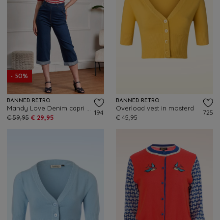
- 50%
BANNED RETRO
BANNED RETRO
Mandy Love Denim capri in denim blauw
Overload vest in mosterd
194
725
€ 59,95
€ 29,95
€ 45,95