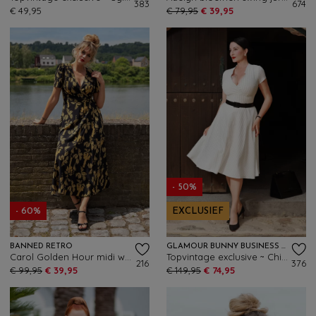
383
674
€ 49,95
€ 79,95
€ 39,95
- 50%
- 60%
EXCLUSIEF
BANNED RETRO
GLAMOUR BUNNY BUSINESS BABE
Carol Golden Hour midi wikkeljurk in zwart
Topvintage exclusive ~ Chiara Pinstripe swing jurk in wit
216
376
€ 99,95
€ 39,95
€ 149,95
€ 74,95