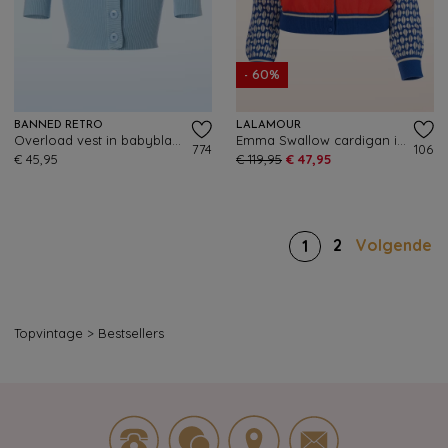
- 60%
BANNED RETRO
LALAMOUR
Overload vest in babyblauw
Emma Swallow cardigan in rood en blauw
774
106
€ 45,95
€ 119,95
€ 47,95
2
Volgende
1
Topvintage
>
Bestsellers