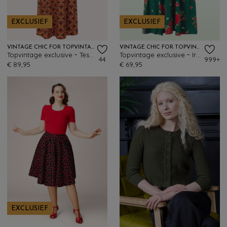
EXCLUSIEF
EXCLUSIEF
VINTAGE CHIC FOR TOPVINTAGE
VINTAGE CHIC FOR TOPVINTAGE
Topvintage exclusive ~ Tessy Retro maxi jurk in oranje en zwart
Topvintage exclusive ~ Irene Floral overslag swing jurk in zijdeachtig green
44
999+
€ 89,95
€ 69,95
EXCLUSIEF