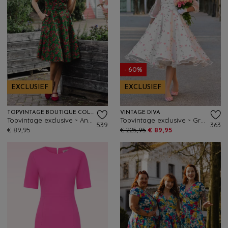
- 60%
EXCLUSIEF
EXCLUSIEF
TOPVINTAGE BOUTIQUE COLLECTION
VINTAGE DIVA
Topvintage exclusive ~ Angie flower swing jurk in groen
Topvintage exclusive ~ Grace Elizabeth swing jurk met tule in wit
539
363
€ 89,95
€ 225,95
€ 89,95