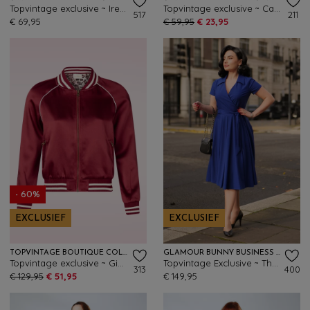
Topvintage exclusive ~ Irene Cross Over swing jurk in marineblauw
Topvintage exclusive ~ Carnaby Pop jurk in wit en felroze
517
211
€ 69,95
€ 59,95
€ 23,95
- 60%
EXCLUSIEF
EXCLUSIEF
TOPVINTAGE BOUTIQUE COLLECTION
GLAMOUR BUNNY BUSINESS BABE
Topvintage exclusive ~ Gigi bomber jack in bordeauxrood
Topvintage Exclusive ~ The Glenda swing jurk in koningsblauw
313
400
€ 129,95
€ 51,95
€ 149,95