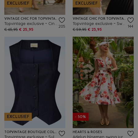
EXCLUSIEF
EXCLUSIEF
VINTAGE CHIC FOR TOPVINTAGE
VINTAGE CHIC FOR TOPVINTAGE
Topvintage exclusive ~ Cindi Flower Tiger swing jurk in gebroken wit
Topvintage exclusive ~ Sweet Peony pencil jurk in mint en roze
205
144
€ 65,95
€ 25,95
€ 59,95
€ 23,95
EXCLUSIEF
- 50%
TOPVINTAGE BOUTIQUE COLLECTION
HEARTS & ROSES
Topvintage exclusive ~ Sylvie gilet in marineblauw
Adelyn bloemen swing jurk in wit en multi