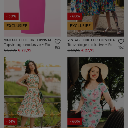
- 50%
- 60%
EXCLUSIEF
EXCLUSIEF
VINTAGE CHIC FOR TOPVINTAGE
VINTAGE CHIC FOR TOPVINTAGE
Topvintage exclusive ~ Fiona pencil jurk in roze
Topvintage exclusive ~ Esmeralda Lily swing jurk in blauw
182
162
€ 59,95
€ 29,95
€ 69,95
€ 27,95
- 61%
- 60%