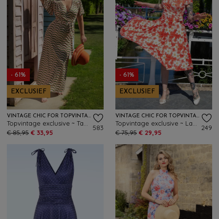
- 61%
- 61%
EXCLUSIEF
EXCLUSIEF
VINTAGE CHIC FOR TOPVINTAGE
VINTAGE CHIC FOR TOPVINTAGE
Topvintage exclusive ~ Tammy retro maxi jurk in bruin en multi
Topvintage exclusive ~ Layla hibiscus cross over jurk in oranje
583
249
€ 85,95
€ 33,95
€ 75,95
€ 29,95