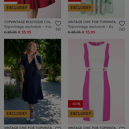
EXCLUSIEF
EXCLUSIEF
TOPVINTAGE BOUTIQUE COLLECTION
VINTAGE CHIC FOR TOPVINTAGE
Topvintage exclusive ~ Violetta swing jurk in rood
Topvintage exclusive ~ Esmeralda Flower swing jurk in zachtgroen
361
263
€ 85,95
€ 33,95
€ 85,95
€ 33,95
- 60%
EXCLUSIEF
EXCLUSIEF
VINTAGE CHIC FOR TOPVINTAGE
VINTAGE CHIC FOR TOPVINTAGE