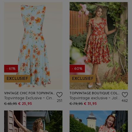
- 61%
- 60%
EXCLUSIEF
EXCLUSIEF
VINTAGE CHIC FOR TOPVINTAGE
TOPVINTAGE BOUTIQUE COLLECTION
Topvintage Exclusive ~ Cindi Floral swing jurk in lichtblauw en oranje
Topvintage exclusive ~ Joliena Autumn Floral swing jurk in roestoranje
251
462
€ 65,95
€ 25,95
€ 79,95
€ 31,95