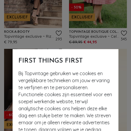
- 50%
EXCLUSIEF
EXCLUSIEF
ROCK-A-BOOTY
TOPVINTAGE BOUTIQUE COLLECTION
Topvintage exclusive ~ Rizzo pencil rok in donker denim
Topvintage exclusive ~ Celia gingham swing jurk in rood en wit
293
345
€ 79,95
€ 89,95
€ 44,95
FIRST THINGS FIRST
Bij Topvintage gebruiken we cookies en
vergelijkbare technieken om jouw ervaring
te verfijnen en te personaliseren.
Functionele cookies zijn essentieel voor een
soepel werkende website, terwijl
analytische cookies ons helpen deze elke
dag een stukje beter te maken. We streven
- 60%
- 60%
ernaar om je alleen relevante advertenties
EXCLUSIEF
EXCLUSIEF
te tonen, daarom volgen we je gedrag