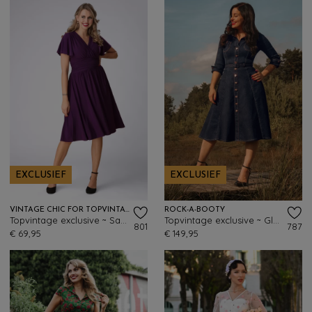
EXCLUSIEF
EXCLUSIEF
VINTAGE CHIC FOR TOPVINTAGE
ROCK-A-BOOTY
Topvintage exclusive ~ Sadie Slinky swing jurk in aubergine
Topvintage exclusive ~ Gloria swing jurk in blauw
801
787
€ 69,95
€ 149,95