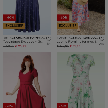
- 60%
- 60%
EXCLUSIEF
EXCLUSIEF
VINTAGE CHIC FOR TOPVINTAGE
TOPVINTAGE BOUTIQUE COLLECTION
Topvintage Exclusive ~ Grecian pin dot jurk in marineblauw
Leonie Floral halter maxi jurk in luchtblauw
191
289
€ 59,95
€ 23,95
€ 129,95
€ 51,95
- 61%
- 61%