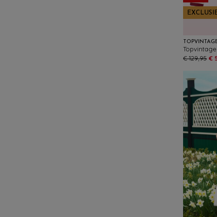
EXCLUSI
TOPVINTAG
€ 129,95
€ 