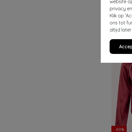
website o
privacy en
TOPVINTAG
Klik op 'A
€ 79,95
€ 3
ons tot fu
altijd lat
Accep
- 60%