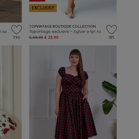
EXCLUSIEF
TOPVINTAGE BOUTIQUE COLLECTION
Topvintage Exclusive ~ The Glenda swing jurk in koningsblauw
Topvintage exclusive ~ Sylvie a-lijn rok in marineblauw
396
€ 59,95
€ 23,95
185