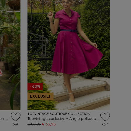
- 60%
EXCLUSIEF
TOPVINTAGE BOUTIQUE COLLECTION
Adelyn bloemen swing jurk in wit en multi
Topvintage exclusive ~ Angie polkadot swing jurk in bordeaux
674
€ 89,95
€ 35,95
657