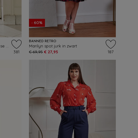
- 60%
BANNED RETRO
Topvintage exclusive ~ The Ella Rose swing jurk in wit
Marilyn spot jurk in zwart
381
€ 69,95
€ 27,95
187