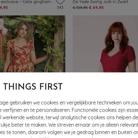
Topvintage exclusive ~ Celia gingham swing jurk in rood en wit
De Yade Swing Jurk in Zwart
4,95
343
€ 139,95
€ 69,95
T THINGS FIRST
tage gebruiken we cookies en vergelijkbare technieken om jo
e verfijnen en te personaliseren. Functionele cookies zijn esse
 werkende website, terwijl analytische cookies ons helpen de
- 61%
ukje beter te maken. We streven ernaar om je alleen relevan
ies te tonen, daarom volgen we je gedrag binnen en buiten o
EF
EXCLUSIEF