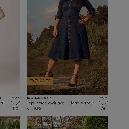
EXCLUSIEF
N
ROCK-A-BOOTY
Topvintage exclusive ~ Sophia short in zwart
Topvintage exclusive ~ Gloria swing jurk in blauw
140
€ 149,95
781