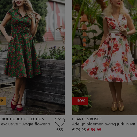
EF
- 50%
E BOUTIQUE COLLECTION
HEARTS & ROSES
Topvintage exclusive ~ Angie flower swing jurk in groen
533
€ 79,95
€ 39,95