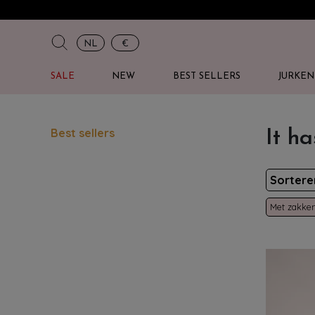
NL
€
SALE
NEW
BEST SELLERS
JURKEN
Best sellers
It ha
Sorter
Met zakken