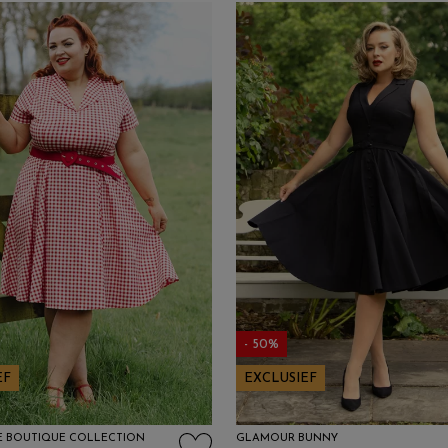
- 50%
EF
EXCLUSIEF
E BOUTIQUE COLLECTION
GLAMOUR BUNNY