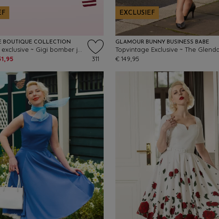
EF
EXCLUSIEF
E BOUTIQUE COLLECTION
GLAMOUR BUNNY BUSINESS BABE
Topvintage exclusive ~ Gigi bomber jack in bordeauxrood
51,95
311
€ 149,95