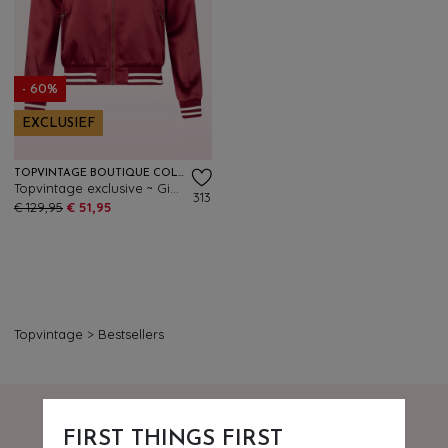
- 60%
EXCLUSIEF
TOPVINTAGE BOUTIQUE COLLECTION
Topvintage exclusive ~ Gigi bomber jack in bordeauxrood
313
€ 129,95
€ 51,95
Topvintage
>
Bestsellers
FIRST THINGS FIRST