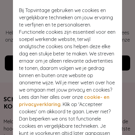
Bij Topvintage gebruiken we cookies en
Hey gorgeous
vergelijkbare technieken om jouw ervaring
te verfijnen en te personaliseren.
Functionele cookies zijn essentieel voor een
Heb je vragen of heb je hulp nodig bij je bestelling? Lees
soepel werkende website, terwijl
onze veelgestelde vragen of neem contact op met onze
analytische cookies ons helpen deze elke
klantenservice. Wij helpen je graag!
dag een stukje beter te maken. We streven
ernaar om je alleen relevante advertenties
Klantenservice
te tonen, daarom volgen we je gedrag
binnen en buiten onze website op
anonieme wijze. Wil je meer weten over hoe
we omgaan met jouw privacy en cookies?
Lees dan hier alles over onze
cookie- en
SCHRIJF JE NU IN & ONTVANG 10%
privacyverklaring
. Klik op 'Accepteer
KORTING
cookies' om akkoord te gaan. Liever niet?
Dan beperken we ons tot functionele
Meld je aan voor onze nieuwsbrief. Zo ben je altijd op de
cookies en vergelijkbare technieken. Je
hoogte van onze nieuwste & exclusieve collecties, laatste
kunt je voorkeuren altijd later aanpassen