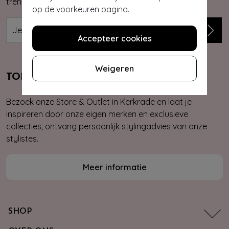
trends, kortingsacties en giveaways.
op de voorkeuren pagina.
Accepteer cookies
Weigeren
TOPVINTAGE STORE & OUTLET
Bezoek onze Store & Outlet in Kerkrade en laat je
inspireren door onze eigen merken en exclusieve
collecties, ontvang persoonlijk stylingadvies van onze
stylistes.
Meer informatie
SHOP