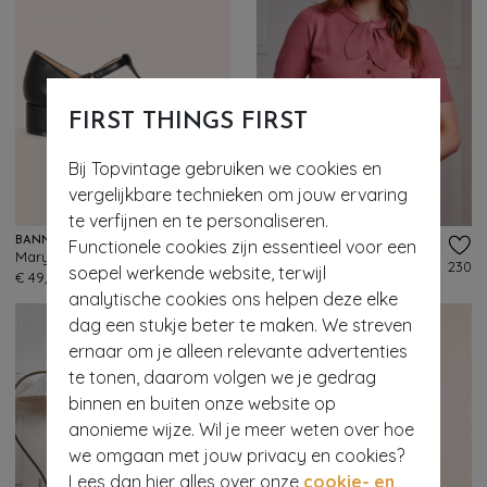
FIRST THINGS FIRST
Bij Topvintage gebruiken we cookies en
- 60%
vergelijkbare technieken om jouw ervaring
te verfijnen en te personaliseren.
BANNED RETRO
BANNED RETRO
Functionele cookies zijn essentieel voor een
Mary Jane T-Strap pumps in zwart
Katy Summer Knot vest in roze
239
230
soepel werkende website, terwijl
€ 49,95
€ 49,95
€ 19,95
analytische cookies ons helpen deze elke
dag een stukje beter te maken. We streven
ernaar om je alleen relevante advertenties
te tonen, daarom volgen we je gedrag
binnen en buiten onze website op
anonieme wijze. Wil je meer weten over hoe
we omgaan met jouw privacy en cookies?
Lees dan hier alles over onze
cookie- en