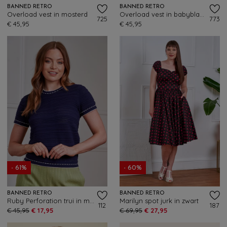
BANNED RETRO
BANNED RETRO
Overload vest in mosterd
Overload vest in babyblauw
725
773
€ 45,95
€ 45,95
- 61%
- 60%
BANNED RETRO
BANNED RETRO
Ruby Perforation trui in marineblauw
Marilyn spot jurk in zwart
112
187
€ 45,95
€ 17,95
€ 69,95
€ 27,95