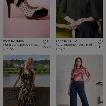
BANNED RETRO
BANNED RETRO
Mary Jane pumps in zwart en beige roze
Fara katoenen vest in olijfgroen
999+
14
€ 75,95
€ 39,95