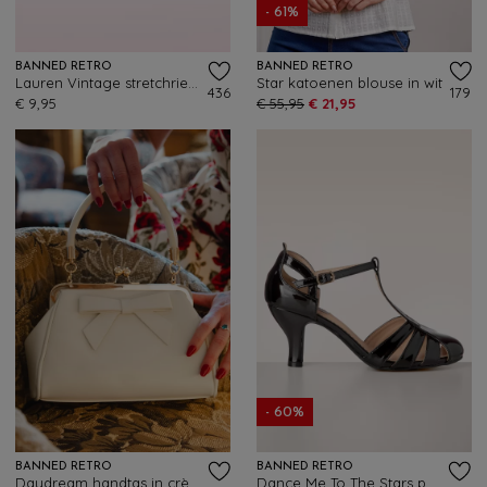
- 61%
BANNED RETRO
BANNED RETRO
Lauren Vintage stretchriem in rood
Star katoenen blouse in wit
436
179
€ 9,95
€ 55,95
€ 21,95
- 60%
BANNED RETRO
BANNED RETRO
Daydream handtas in crème
Dance Me To The Stars pumps in zwart