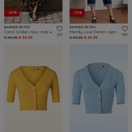
- 60%
- 50%
BANNED RETRO
BANNED RETRO
Carol Golden Hour midi wikkeljurk in zwart
Mandy Love Denim capri in denim blauw
213
193
€ 99,95
€ 39,95
€ 59,95
€ 29,95