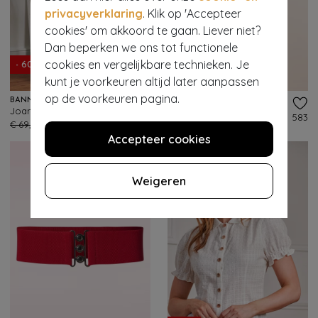
privacyverklaring
. Klik op 'Accepteer
cookies' om akkoord te gaan. Liever niet?
Dan beperken we ons tot functionele
cookies en vergelijkbare technieken. Je
- 60%
kunt je voorkeuren altijd later aanpassen
op de voorkeuren pagina.
BANNED RETRO
BANNED RETRO
Joanna pantalon in marineblauw
Overload vest in zwart
175
583
€ 69,95
€ 27,95
€ 45,95
Accepteer cookies
Weigeren