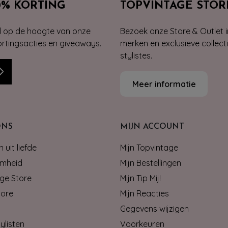
0% KORTING
TOPVINTAGE STOR
jd op de hoogte van onze
Bezoek onze Store & Outlet i
kortingsacties en giveaways.
merken en exclusieve collect
stylistes.
Meer informatie
ONS
MIJN ACCOUNT
 uit liefde
Mijn Topvintage
mheid
Mijn Bestellingen
ge Store
Mijn Tip Mij!
tore
Mijn Reacties
Gegevens wijzigen
ylisten
Voorkeuren