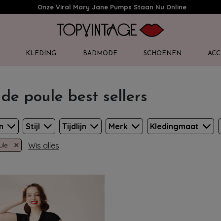
Onze Viral Mary Jane Pumps Staan Nu Online
KLEDING
BADMODE
SCHOENEN
ACC
 de poule best sellers
en
Stijl
Tijdlijn
Merk
Kledingmaat
×
Wis alles
ule