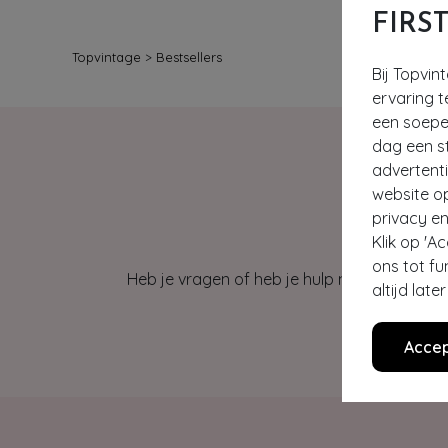
FIRS
Topvintage
>
Bestsellers
Bij Topvin
ervaring t
een soepel
dag een st
advertent
website o
privacy en
Klik op 'A
ons tot fu
Heb je vragen of heb je hulp nodig bij je b
altijd lat
Accep