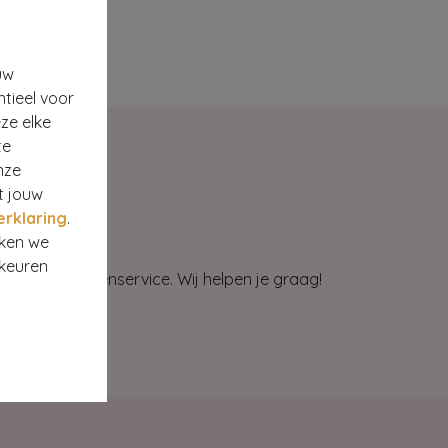
uw
ntieel voor
ze elke
te
nze
t jouw
erklaring
.
rken we
rkeuren
et onze klantenservice. Wij helpen je graag!