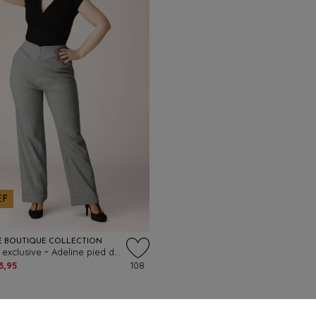
EF
E BOUTIQUE COLLECTION
Topvintage exclusive ~ Adeline pied de poule pantalon in zwart en wit
3,95
108