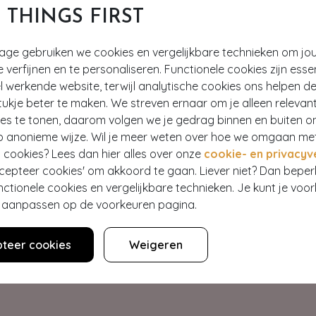
T THINGS FIRST
tage gebruiken we cookies en vergelijkbare technieken om jo
e verfijnen en te personaliseren. Functionele cookies zijn esse
 werkende website, terwijl analytische cookies ons helpen de
ukje beter te maken. We streven ernaar om je alleen relevan
ies te tonen, daarom volgen we je gedrag binnen en buiten o
p anonieme wijze. Wil je meer weten over hoe we omgaan me
Hey gorgeous
 cookies? Lees dan hier alles over onze
cookie- en privacyv
ccepteer cookies' om akkoord te gaan. Liever niet? Dan bepe
nctionele cookies en vergelijkbare technieken. Je kunt je voo
estelling? Lees onze veelgestelde vragen of neem contact op m
er aanpassen op de voorkeuren pagina.
Klantenservice
teer cookies
Weigeren