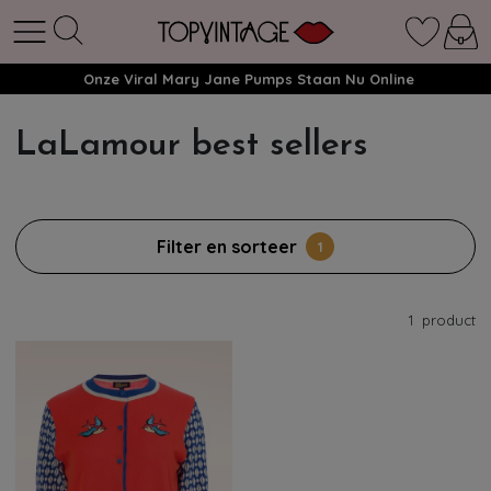
Onze Viral Mary Jane Pumps Staan Nu Online
LaLamour best sellers
Filter en sorteer
1
1
product