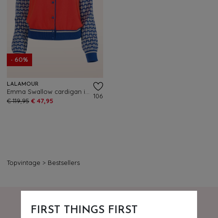
- 60%
LALAMOUR
Emma Swallow cardigan in rood en blauw
106
€ 119,95
€ 47,95
Topvintage
>
Bestsellers
FIRST THINGS FIRST