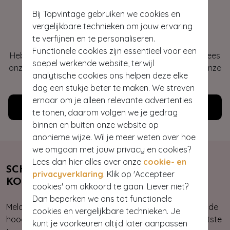
Bij Topvintage gebruiken we cookies en
Hey gorgeous
vergelijkbare technieken om jouw ervaring
te verfijnen en te personaliseren.
Functionele cookies zijn essentieel voor een
Heb je vragen of heb je hulp nodig bij je bestelling? Lees
soepel werkende website, terwijl
onze veelgestelde vragen of neem contact op met onze
analytische cookies ons helpen deze elke
klantenservice. Wij helpen je graag!
dag een stukje beter te maken. We streven
ernaar om je alleen relevante advertenties
Klantenservice
te tonen, daarom volgen we je gedrag
binnen en buiten onze website op
anonieme wijze. Wil je meer weten over hoe
we omgaan met jouw privacy en cookies?
Lees dan hier alles over onze
cookie- en
SCHRIJF JE NU IN & ONTVANG 10%
privacyverklaring
. Klik op 'Accepteer
KORTING
cookies' om akkoord te gaan. Liever niet?
Dan beperken we ons tot functionele
Meld je aan voor onze nieuwsbrief. Zo ben je altijd op de
cookies en vergelijkbare technieken. Je
hoogte van onze nieuwste & exclusieve collecties, laatste
kunt je voorkeuren altijd later aanpassen