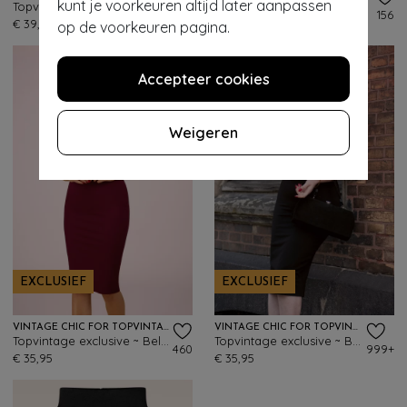
kunt je voorkeuren altijd later aanpassen
Topvintage exclusive ~ Loreen bengaline krijtstreep pencil rok in zwart en wit
Norma pencil rok in zwart
240
156
€ 39,95
€ 69,95
€ 27,95
op de voorkeuren pagina.
Accepteer cookies
Weigeren
EXCLUSIEF
EXCLUSIEF
VINTAGE CHIC FOR TOPVINTAGE
VINTAGE CHIC FOR TOPVINTAGE
Topvintage exclusive ~ Bella midi-rok in wijnrood
Topvintage exclusive ~ Bella midi-rok in zwart
460
999+
€ 35,95
€ 35,95