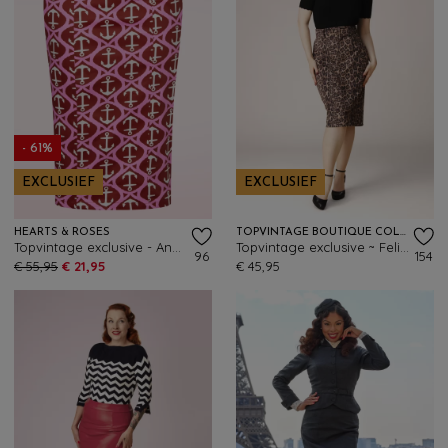
- 61%
EXCLUSIEF
EXCLUSIEF
HEARTS & ROSES
TOPVINTAGE BOUTIQUE COLLECTION
Topvintage exclusive - Anchor Muse pencil rok in rood en roze
Topvintage exclusive ~ Felina pencil rok in luipaard
96
154
€ 55,95
€ 21,95
€ 45,95