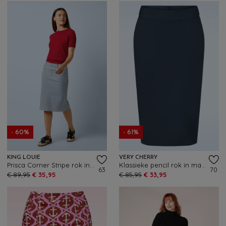
- 60%
- 61%
KING LOUIE
VERY CHERRY
Prisca Corner Stripe rok in denim blauw
Klassieke pencil rok in marineblauw
63
70
€ 89,95
€ 35,95
€ 85,95
€ 33,95