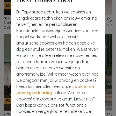
FIRST THINGS FIRST
EXCLUSIEF
EXCLUSIEF
Bij Topvintage gebruiken we cookies en
vergelijkbare technieken om jouw ervaring
GLAMOUR BUNNY BUSINESS BABE
VINTAGE CHIC FOR TOPVINTAGE
Starlet Travel Fishtail rok in zwart
Topvintage exclusive ~ Lena lederlook pencil rok in zwart
te verfijnen en te personaliseren.
370
354
€ 65,95
€ 39,95
Functionele cookies zijn essentieel voor een
soepel werkende website, terwijl
analytische cookies ons helpen deze elke
dag een stukje beter te maken. We streven
ernaar om je alleen relevante advertenties
te tonen, daarom volgen we je gedrag
binnen en buiten onze website op
anonieme wijze. Wil je meer weten over hoe
we omgaan met jouw privacy en cookies?
Lees dan hier alles over onze
cookie- en
privacyverklaring
. Klik op 'Accepteer
cookies' om akkoord te gaan. Liever niet?
EXCLUSIEF
- 60%
Dan beperken we ons tot functionele
cookies en vergelijkbare technieken. Je
VINTAGE CHIC FOR TOPVINTAGE
VINTAGE DIVA