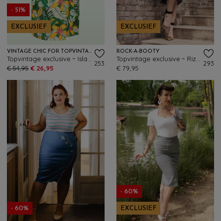
- 51%
EXCLUSIEF
EXCLUSIEF
VINTAGE CHIC FOR TOPVINTAGE
ROCK-A-BOOTY
Topvintage exclusive ~ Isla Paradise wikkelrok in groen en multi
Topvintage exclusive ~ Rizzo pencil rok in donker denim
253
293
€ 54,95
€ 26,95
€ 79,95
- 60%
- 60%
EXCLUSIEF