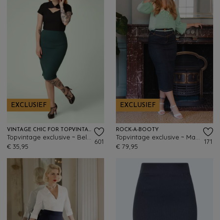
EXCLUSIEF
EXCLUSIEF
VINTAGE CHIC FOR TOPVINTAGE
ROCK-A-BOOTY
Topvintage exclusive ~ Bella midi rok in bosgroen
Topvintage exclusive ~ Maxime maxi rok in donker denim
601
171
€ 35,95
€ 79,95