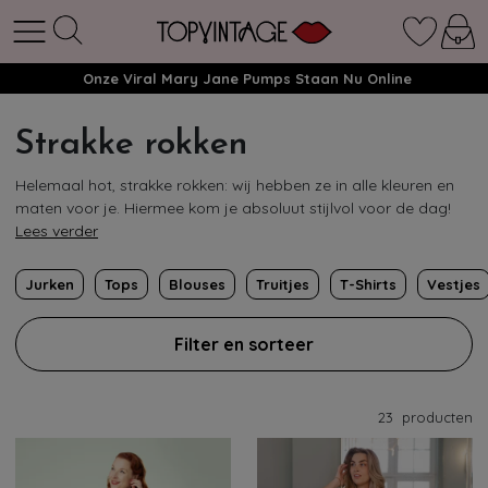
Onze Viral Mary Jane Pumps Staan Nu Online
Strakke rokken
Helemaal hot, strakke rokken: wij hebben ze in alle kleuren en
maten voor je. Hiermee kom je absoluut stijlvol voor de dag!
Lees verder
Jurken
Tops
Blouses
Truitjes
T-Shirts
Vestjes
Filter en sorteer
23
producten