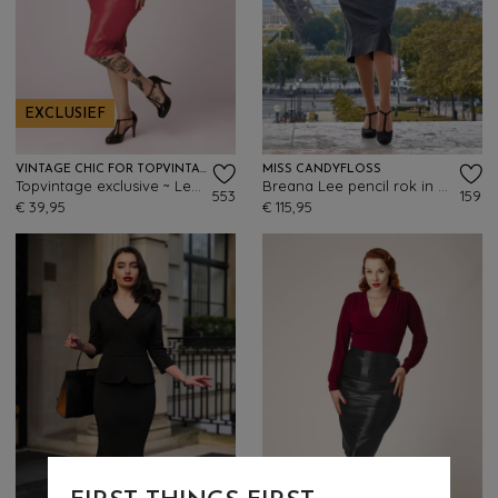
EXCLUSIEF
VINTAGE CHIC FOR TOPVINTAGE
MISS CANDYFLOSS
Topvintage exclusive ~ Lena lederlook pencil rok in rood
Breana Lee pencil rok in middernachtblauw
553
159
€ 39,95
€ 115,95