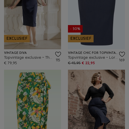
- 50%
EXCLUSIEF
EXCLUSIEF
VINTAGE DIVA
VINTAGE CHIC FOR TOPVINTAGE
Topvintage exclusive ~ The Lana Lynn pencil rok in navy
Topvintage exclusive ~ Loreen Bengaline Denim pencil rok in donkerblauw
115
169
€ 79,95
€ 45,95
€ 22,95