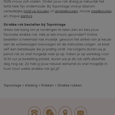
100% vrouw zult voelen. Onder jouw rok draag je natuurlijk het
liefst hele fijn ondermode. Bij Topvintage vind je daarom
verleidelijke
hold-up kousen
of
jarretelkousen
, mooie
naadkousjes
en chique
panty's
.
Strakke rok bestellen bij Topvintage
Wees niet bang om je rondingen te laten zien en kies jouw
favoriete strakke rok. Heb je iets moois gevonden? Online
bestellen is helemaal niet moeilijk: gewoon het artikel van je keuze
aan de winkelwagen toevoegen en de instructies volgen. Je kiest
zelf een betaalwijze die je prettig vindt. Vervolgens sturen wij je
pencil rok zo snel mogelijk naar je op. Indien je op werkdag voor
16.30 uur je bestelling plaatst, sturen we je de rok zelfs dezelfde
dag nog op. Zo heb jij jouw nieuwe aanwinst zo snel mogelijk in
huis! Voor welke strakke rok ga jij?
Topvintage
>
Kleding
>
Rokken
>
Strakke rokken