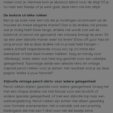
maten voor je. Hiermee kom je absoluut stijlvol voor de dag! Of je
nu naar een feestje of je werk gaat, deze retro rok kan altijd!
De leukste strakke rokken
Ben je op zoek naar een rok die je rondingen accentueert op de
mooiste en meest elegante manier? Dan is de strakke rok precies
wat je nodig hebt! Deze lange, strakke rok wordt ook wel de
kokerrok of pencil rok genoemd. Het ontwerp brengt de jaren ‘50
op een zeer stijlvolle manier weer tot leven! Show off your hips en
zorg ervoor dat je deze strakke rok in je kast hebt hangen –
iedere zichzelf respecterende vrouw zou op z’n minst één
exemplaar in haar bezit moeten hebben. Sexy en trendy voor
‘alledaags’, maar zeker ook heel erg geschikt voor een zakelijke
gelegenheid. Topvintage stelde een selectie retro en vintage
inspired pencil rokken voor je samen. Het resultaat vind je op deze
pagina. Welke is jouw favoriet?
Stijlvolle vintage pencil skirts: voor iedere gelegenheid
Pencil rokken blijken geschikt voor iedere gelegenheid. Draag het
met een chique strakke rok met blouse voor een bruiloft of
andere speciale gelegenheid, of met een stijlvolle top naar een
werkvergadering. Pencil rokken zijn echter niet alleen geweldig
voor formele evenementen. Het is namelijk ook een prachtig
kledingstuk dat met een T-shirt voor nét dat beetje extra