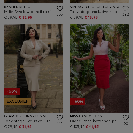
BANNED RETRO
VINTAGE CHIC FOR TOPVINTAGE
Millie Swallow pencil rok in denimblauw
Topvintage exclusive ~ Loreen Bengaline Striped Pencil rok in denim en wit
535
382
€ 59,95
€ 23,95
€ 39,95
€ 15,95
- 60%
EXCLUSIEF
- 60%
GLAMOUR BUNNY BUSINESS BABE
MISS CANDYFLOSS
Topvintage Exclusive ~ The Vedette Fishtail rok in zand
Diane Rose katoenen pencil rok in rood
142
90
€ 79,95
€ 31,95
€ 105,95
€ 41,95