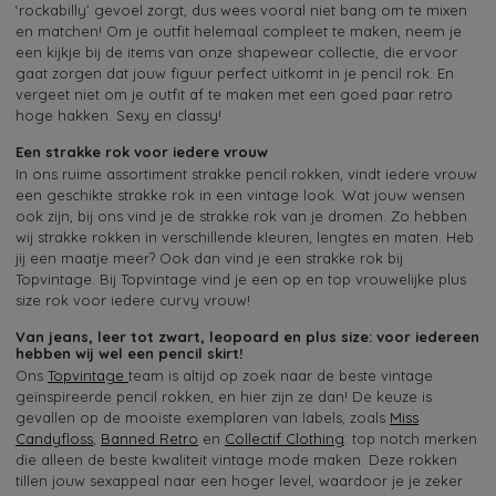
‘rockabilly’ gevoel zorgt, dus wees vooral niet bang om te mixen
en matchen! Om je outfit helemaal compleet te maken, neem je
een ​​kijkje bij de items van onze shapewear collectie, die ervoor
gaat zorgen dat jouw figuur perfect uitkomt in je pencil rok. En
vergeet niet om je outfit af te maken met een goed paar retro
hoge hakken. Sexy en classy!
Een strakke rok voor iedere vrouw
In ons ruime assortiment strakke pencil rokken, vindt iedere vrouw
een geschikte strakke rok in een vintage look. Wat jouw wensen
ook zijn, bij ons vind je de strakke rok van je dromen. Zo hebben
wij strakke rokken in verschillende kleuren, lengtes en maten. Heb
jij een maatje meer? Ook dan vind je een strakke rok bij
Topvintage. Bij Topvintage vind je een op en top vrouwelijke plus
size rok voor iedere curvy vrouw!
Van jeans, leer tot zwart, leopoard en plus size: voor iedereen
hebben wij wel een pencil skirt!
Ons
Topvintage
team is altijd op zoek naar de beste vintage
geïnspireerde pencil rokken, en hier zijn ze dan! De keuze is
gevallen op de mooiste exemplaren van labels, zoals
Miss
Candyfloss
,
Banned Retro
en
Collectif Clothing
: top notch merken
die alleen de beste kwaliteit vintage mode maken. Deze rokken
tillen jouw sexappeal naar een hoger level, waardoor je je zeker