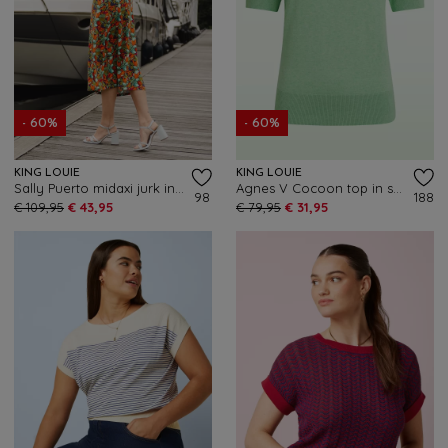
- 60%
- 60%
KING LOUIE
KING LOUIE
Sally Puerto midaxi jurk in strong blauw
Agnes V Cocoon top in sprucestone mint
98
188
€ 109,95
€ 43,95
€ 79,95
€ 31,95