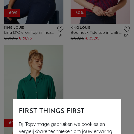
- 60%
- 60%
KING LOUIE
KING LOUIE
Lina D'Oleron top in mazarineblauw
Boatneck Tide top in chili rood
81
159
€ 79,95
€ 31,95
€ 89,95
€ 35,95
FIRST THINGS FIRST
Bij Topvintage gebruiken we cookies en
- 60%
vergelijkbare technieken om jouw ervaring