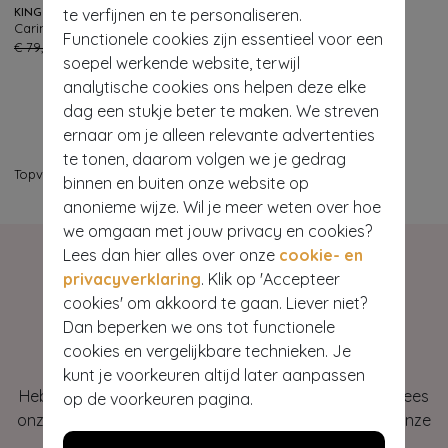
te verfijnen en te personaliseren.
KING LOUIE
Carina Tulum blouse in Ponderosa groen
Functionele cookies zijn essentieel voor een
137
€ 79,95
€ 31,95
soepel werkende website, terwijl
analytische cookies ons helpen deze elke
dag een stukje beter te maken. We streven
ernaar om je alleen relevante advertenties
te tonen, daarom volgen we je gedrag
Topvintage
>
Bestsellers
binnen en buiten onze website op
anonieme wijze. Wil je meer weten over hoe
we omgaan met jouw privacy en cookies?
Lees dan hier alles over onze
cookie- en
privacyverklaring
. Klik op 'Accepteer
cookies' om akkoord te gaan. Liever niet?
Dan beperken we ons tot functionele
Hey gorgeous
cookies en vergelijkbare technieken. Je
kunt je voorkeuren altijd later aanpassen
Heb je vragen of heb je hulp nodig bij je bestelling? Lees
op de voorkeuren pagina.
onze veelgestelde vragen of neem contact op met onze
klantenservice. Wij helpen je graag!