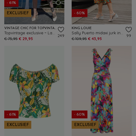
- 61%
EXCLUSIEF
- 60%
VINTAGE CHIC FOR TOPVINTAGE
KING LOUIE
Topvintage exclusive ~ Layla hibiscus cross over jurk in oranje
Sally Puerto midaxi jurk in strong blauw
249
99
€ 75,95
€ 29,95
€ 109,95
€ 43,95
- 61%
- 60%
EXCLUSIEF
EXCLUSIEF