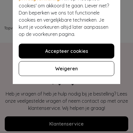
cookies' om akkoord te gaan. Liever niet?
Dan beperken we ons tot functionele
cookies en vergelijkbare technieken. Je
kunt je voorkeuren altijd later aanpassen
Topvintage
>
Bestsellers
op de voorkeuren pagina.
Accepteer cookies
Weigeren
Hey gorgeous
Heb je vragen of heb je hulp nodig bij je bestelling? Lees
onze veelgestelde vragen of neem contact op met onze
klantenservice. Wij helpen je graag!
Klantenservice