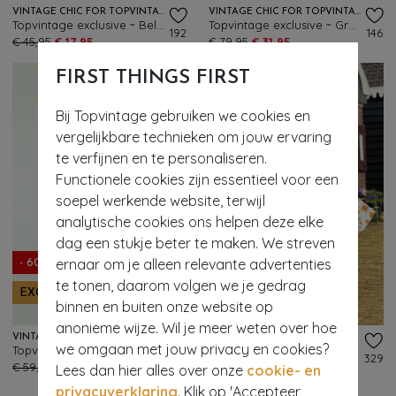
VINTAGE CHIC FOR TOPVINTAGE
VINTAGE CHIC FOR TOPVINTAGE
Topvintage exclusive ~ Belinda Paradise Off-Shoulder top in groen en multi
Topvintage exclusive ~ Grecian Tropical maxi jurk in multi
192
146
€ 45,95
€ 17,95
€ 79,95
€ 31,95
FIRST THINGS FIRST
Bij Topvintage gebruiken we cookies en
vergelijkbare technieken om jouw ervaring
te verfijnen en te personaliseren.
Functionele cookies zijn essentieel voor een
soepel werkende website, terwijl
analytische cookies ons helpen deze elke
dag een stukje beter te maken. We streven
ernaar om je alleen relevante advertenties
- 60%
- 61%
te tonen, daarom volgen we je gedrag
EXCLUSIEF
EXCLUSIEF
binnen en buiten onze website op
anonieme wijze. Wil je meer weten over hoe
VINTAGE CHIC FOR TOPVINTAGE
TOPVINTAGE BOUTIQUE COLLECTION
we omgaan met jouw privacy en cookies?
Topvintage exclusive ~ Grecian tropical jurk in groen en geel
Bettie Tropical Flower swing jurk in wit en multi
84
329
€ 59,95
€ 23,95
€ 85,95
€ 33,95
Lees dan hier alles over onze
cookie- en
privacyverklaring
. Klik op 'Accepteer