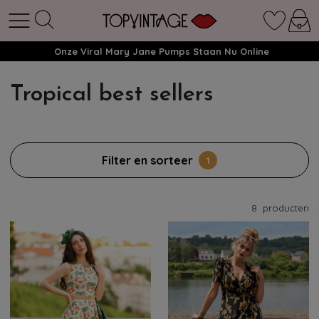
Onze Viral Mary Jane Pumps Staan Nu Online
Tropical best sellers
Filter en sorteer
1
8
producten