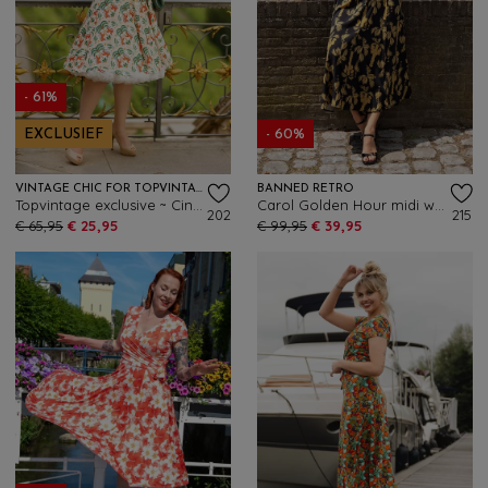
- 61%
EXCLUSIEF
- 60%
VINTAGE CHIC FOR TOPVINTAGE
BANNED RETRO
Topvintage exclusive ~ Cindi Flower Tiger swing jurk in gebroken wit
Carol Golden Hour midi wikkeljurk in zwart
202
215
€ 65,95
€ 25,95
€ 99,95
€ 39,95