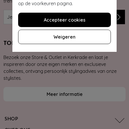
trends, kortingsacties en giveaways.
op de voorkeuren pagina.
Accepteer cookies
Weigeren
TOPVINTAGE STORE & OUTLET
Bezoek onze Store & Outlet in Kerkrade en laat je
inspireren door onze eigen merken en exclusieve
collecties, ontvang persoonlijk stylingadvies van onze
stylistes.
Meer informatie
SHOP