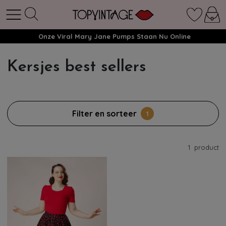
Onze Viral Mary Jane Pumps Staan Nu Online
Kersjes best sellers
Filter en sorteer
1
1
product