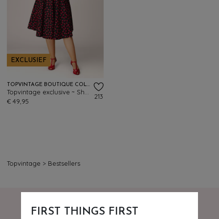
EXCLUSIEF
TOPVINTAGE BOUTIQUE COLLECTION
Topvintage exclusive ~ Shelvia Cherry swing rok in zwart
213
€ 49,95
Topvintage
>
Bestsellers
FIRST THINGS FIRST