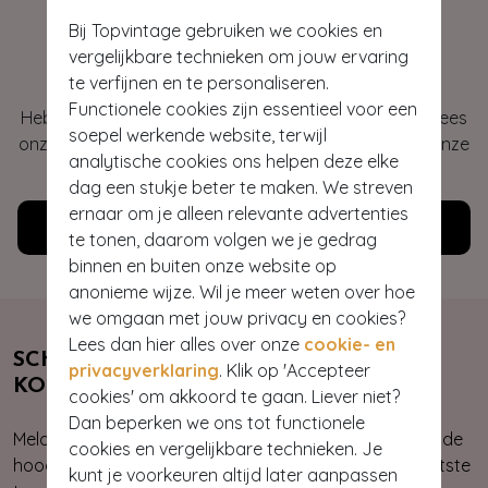
Bij Topvintage gebruiken we cookies en
Hey gorgeous
vergelijkbare technieken om jouw ervaring
te verfijnen en te personaliseren.
Functionele cookies zijn essentieel voor een
Heb je vragen of heb je hulp nodig bij je bestelling? Lees
soepel werkende website, terwijl
onze veelgestelde vragen of neem contact op met onze
analytische cookies ons helpen deze elke
klantenservice. Wij helpen je graag!
dag een stukje beter te maken. We streven
ernaar om je alleen relevante advertenties
Klantenservice
te tonen, daarom volgen we je gedrag
binnen en buiten onze website op
anonieme wijze. Wil je meer weten over hoe
we omgaan met jouw privacy en cookies?
Lees dan hier alles over onze
cookie- en
SCHRIJF JE NU IN & ONTVANG 10%
privacyverklaring
. Klik op 'Accepteer
KORTING
cookies' om akkoord te gaan. Liever niet?
Dan beperken we ons tot functionele
Meld je aan voor onze nieuwsbrief. Zo ben je altijd op de
cookies en vergelijkbare technieken. Je
hoogte van onze nieuwste & exclusieve collecties, laatste
kunt je voorkeuren altijd later aanpassen