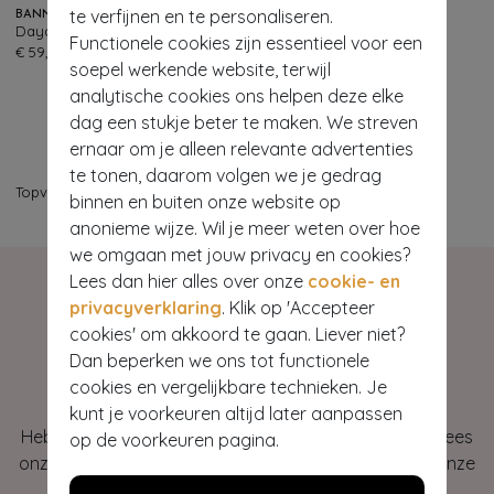
te verfijnen en te personaliseren.
BANNED RETRO
Daydream handtas in crème
Functionele cookies zijn essentieel voor een
523
€ 59,95
soepel werkende website, terwijl
analytische cookies ons helpen deze elke
dag een stukje beter te maken. We streven
ernaar om je alleen relevante advertenties
te tonen, daarom volgen we je gedrag
Topvintage
>
Bestsellers
binnen en buiten onze website op
anonieme wijze. Wil je meer weten over hoe
we omgaan met jouw privacy en cookies?
Lees dan hier alles over onze
cookie- en
privacyverklaring
. Klik op 'Accepteer
cookies' om akkoord te gaan. Liever niet?
Dan beperken we ons tot functionele
Hey gorgeous
cookies en vergelijkbare technieken. Je
kunt je voorkeuren altijd later aanpassen
Heb je vragen of heb je hulp nodig bij je bestelling? Lees
op de voorkeuren pagina.
onze veelgestelde vragen of neem contact op met onze
klantenservice. Wij helpen je graag!