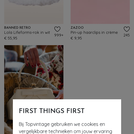
BANNED RETRO
ZAZOO
Lola Lifeforms-rok in wit
Pin-up haarclips in crème
999+
245
€ 55,95
€ 9,95
FIRST THINGS FIRST
Bij Topvintage gebruiken we cookies en
vergelijkbare technieken om jouw ervaring