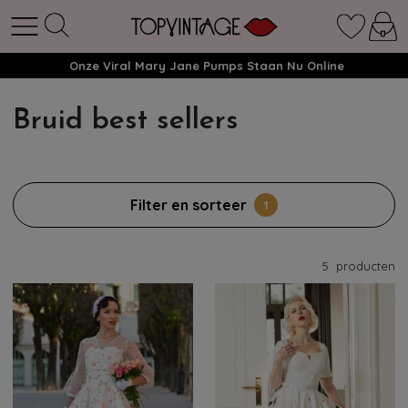
Onze Viral Mary Jane Pumps Staan Nu Online
Bruid best sellers
Filter en sorteer
1
5
producten