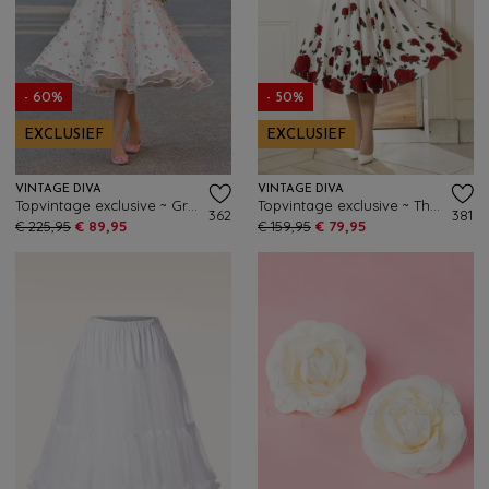
- 60%
- 50%
EXCLUSIEF
EXCLUSIEF
VINTAGE DIVA
VINTAGE DIVA
Topvintage exclusive ~ Grace Elizabeth swing jurk met tule in wit
Topvintage exclusive ~ The Ella Rose swing jurk in wit
362
381
€ 225,95
€ 89,95
€ 159,95
€ 79,95