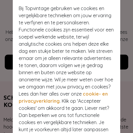
Bij Topvintage gebruiken we cookies en
Hey gorgeous
vergelijkbare technieken om jouw ervaring
te verfijnen en te personaliseren.
Functionele cookies zijn essentieel voor een
Heb je vragen of heb je hulp nodig bij je bestelling? Lees
soepel werkende website, terwijl
onze veelgestelde vragen of neem contact op met onze
analytische cookies ons helpen deze elke
klantenservice. Wij helpen je graag!
dag een stukje beter te maken. We streven
ernaar om je alleen relevante advertenties
Klantenservice
te tonen, daarom volgen we je gedrag
binnen en buiten onze website op
anonieme wijze. Wil je meer weten over hoe
we omgaan met jouw privacy en cookies?
Lees dan hier alles over onze
cookie- en
SCHRIJF JE NU IN & ONTVANG 10%
privacyverklaring
. Klik op 'Accepteer
KORTING
cookies' om akkoord te gaan. Liever niet?
Dan beperken we ons tot functionele
Meld je aan voor onze nieuwsbrief. Zo ben je altijd op de
cookies en vergelijkbare technieken. Je
hoogte van onze nieuwste & exclusieve collecties, laatste
kunt je voorkeuren altijd later aanpassen