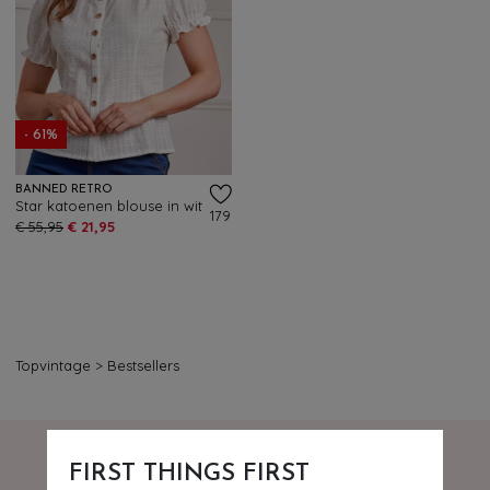
- 61%
BANNED RETRO
Star katoenen blouse in wit
179
€ 55,95
€ 21,95
Topvintage
>
Bestsellers
FIRST THINGS FIRST