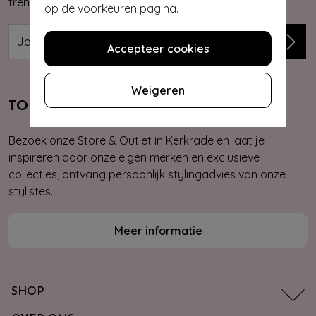
trends, kortingsacties en giveaways.
op de voorkeuren pagina.
Accepteer cookies
Weigeren
TOPVINTAGE STORE & OUTLET
Bezoek onze Store & Outlet in Kerkrade en laat je
inspireren door onze eigen merken en exclusieve
collecties, ontvang persoonlijk stylingadvies van onze
stylistes.
Meer informatie
SHOP