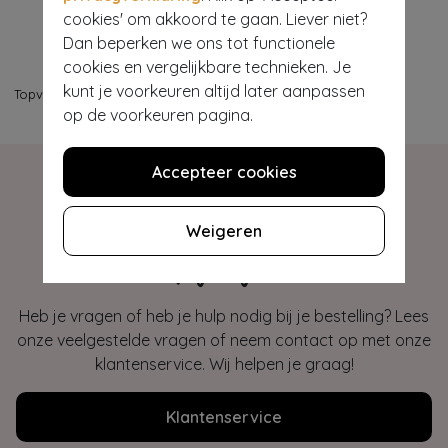
cookies' om akkoord te gaan. Liever niet?
Dan beperken we ons tot functionele
cookies en vergelijkbare technieken. Je
kunt je voorkeuren altijd later aanpassen
Topvintage
>
Vakantiefavorieten
op de voorkeuren pagina.
Accepteer cookies
Weigeren
Hey gorgeous
Heb je vragen of heb je hulp nodig bij je bestelling? Lees
onze veelgestelde vragen of neem contact op met onze
klantenservice. Wij helpen je graag!
Klantenservice