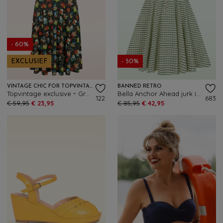
- 60%
EXCLUSIEF
- 50%
VINTAGE CHIC FOR TOPVINTAGE
BANNED RETRO
Topvintage exclusive ~ Grecian tattoo jurk in zwart en multi
Bella Anchor Ahead jurk in crème en groen
122
683
€ 59,95
€ 23,95
€ 85,95
€ 42,95