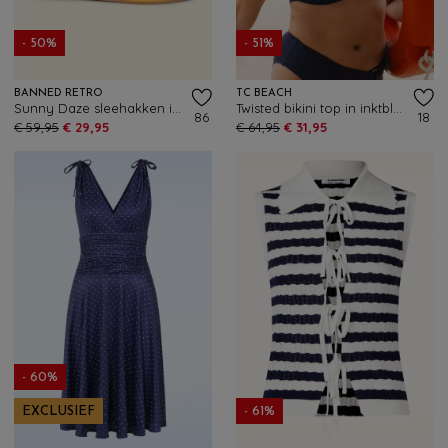
- 50%
- 51%
BANNED RETRO
TC BEACH
Sunny Daze sleehakken in mosterdgeel
Twisted bikini top in inktblauw
86
18
€ 59,95
€ 29,95
€ 64,95
€ 31,95
- 60%
EXCLUSIEF
- 61%