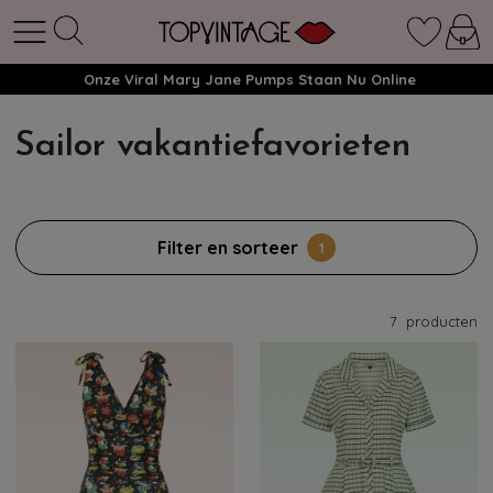
Onze Viral Mary Jane Pumps Staan Nu Online
Sailor vakantiefavorieten
Filter en sorteer
1
7
producten