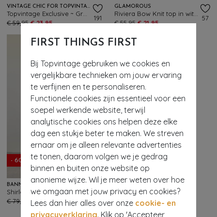
VINTAGE CHIC FOR TOPVINTAGE
GLAMOROUS
Topvintage Exclusive ~ Grecian pin dot jurk in marineblauw
Riviera Bow Knit top in wit en navy
191
57
€ 59,95
€ 23,95
€ 55,95
€ 21,95
FIRST THINGS FIRST
Bij Topvintage gebruiken we cookies en
vergelijkbare technieken om jouw ervaring
te verfijnen en te personaliseren.
Functionele cookies zijn essentieel voor een
soepel werkende website, terwijl
analytische cookies ons helpen deze elke
dag een stukje beter te maken. We streven
ernaar om je alleen relevante advertenties
te tonen, daarom volgen we je gedrag
- 60%
binnen en buiten onze website op
anonieme wijze. Wil je meer weten over hoe
BANNED RETRO
we omgaan met jouw privacy en cookies?
Shirley Seaside swing jurk in crème
122
€ 79,95
€ 31,95
Lees dan hier alles over onze
cookie- en
privacyverklaring
. Klik op 'Accepteer