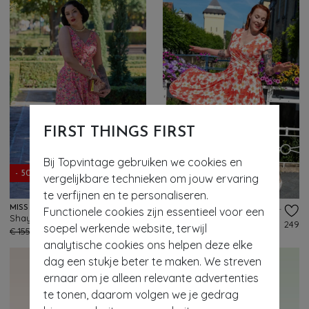
FIRST THINGS FIRST
- 61%
Bij Topvintage gebruiken we cookies en
- 50%
EXCLUSIEF
vergelijkbare technieken om jouw ervaring
te verfijnen en te personaliseren.
MISS CANDYFLOSS
VINTAGE CHIC FOR TOPVINTAGE
Functionele cookies zijn essentieel voor een
Shayna Jovial Floral maxi jurk in multi
Topvintage exclusive ~ Layla hibiscus cross over jurk in oranje
240
249
soepel werkende website, terwijl
€ 155,95
€ 77,95
€ 75,95
€ 29,95
analytische cookies ons helpen deze elke
dag een stukje beter te maken. We streven
ernaar om je alleen relevante advertenties
te tonen, daarom volgen we je gedrag