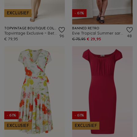
EXCLUSIEF
- 61%
TOPVINTAGE BOUTIQUE COLLECTION
BANNED RETRO
Topvintage Exclusive ~ Betty Floral pencil jurk in geel
Evie Tropical Summer sarong jurk in marineblauw en multi
96
48
€ 79,95
€ 75,95
€ 29,95
- 61%
- 61%
EXCLUSIEF
EXCLUSIEF