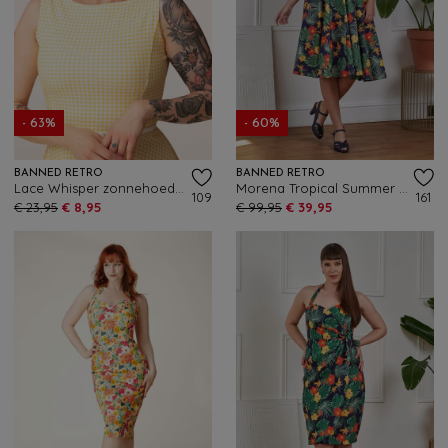
- 63%
- 60%
BANNED RETRO
BANNED RETRO
Lace Whisper zonnehoed in lichtbeige
Morena Tropical Summer swing jurk in marineblauw en multi
109
161
€ 23,95
€ 8,95
€ 99,95
€ 39,95