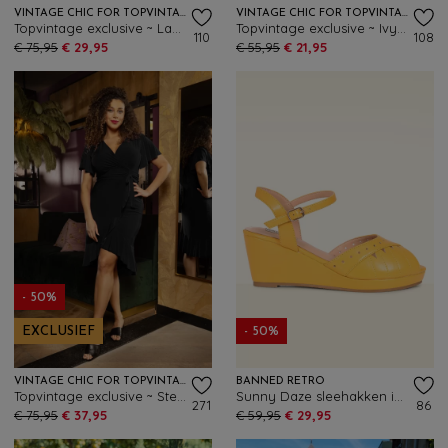
VINTAGE CHIC FOR TOPVINTAGE
VINTAGE CHIC FOR TOPVINTAGE
Topvintage exclusive ~ Layla floral cross over jurk in wit en multi
Topvintage exclusive ~ Ivy off-shoulder pencil jurk in rood
110
108
€ 75,95
€ 29,95
€ 55,95
€ 21,95
- 50%
EXCLUSIEF
- 50%
VINTAGE CHIC FOR TOPVINTAGE
BANNED RETRO
Topvintage exclusive ~ Stella ruffles pencil jurk in zwart
Sunny Daze sleehakken in mosterdgeel
271
86
€ 75,95
€ 37,95
€ 59,95
€ 29,95