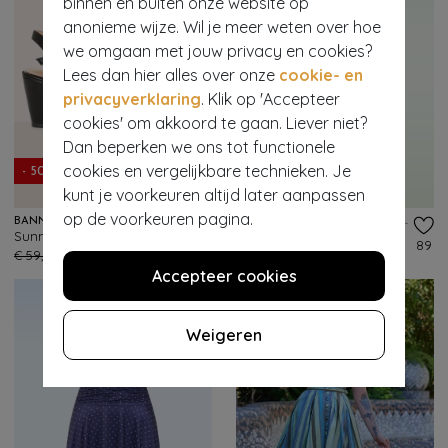
binnen en buiten onze website op
anonieme wijze. Wil je meer weten over hoe
we omgaan met jouw privacy en cookies?
Lees dan hier alles over onze
cookie- en
privacyverklaring
. Klik op 'Accepteer
cookies' om akkoord te gaan. Liever niet?
- 61%
Dan beperken we ons tot functionele
cookies en vergelijkbare technieken. Je
- 50%
EXCLUSIEF
kunt je voorkeuren altijd later aanpassen
op de voorkeuren pagina.
BANNED RETRO
VINTAGE CHIC FOR TOPVINTAGE
Sunny Daze sleehakken in zwart
Topvintage exclusive ~ Layla floral cross over jurk in groen
114
89
€ 59,95
€ 29,95
€ 75,95
€ 29,95
Accepteer cookies
Weigeren