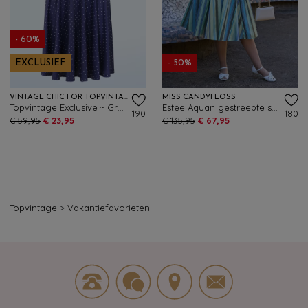
- 60%
EXCLUSIEF
- 50%
VINTAGE CHIC FOR TOPVINTAGE
MISS CANDYFLOSS
Topvintage Exclusive ~ Grecian pin dot jurk in marineblauw
Estee Aquan gestreepte swing jurk in aqua
190
180
€ 59,95
€ 23,95
€ 135,95
€ 67,95
Topvintage
>
Vakantiefavorieten