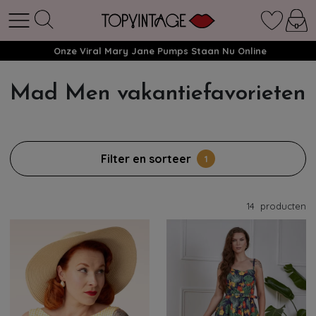
Onze Viral Mary Jane Pumps Staan Nu Online
Mad Men vakantiefavorieten
Filter en sorteer
1
14
producten