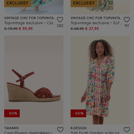
EXCLUSIEF
EXCLUSIEF
VINTAGE CHIC FOR TOPVINTAGE
VINTAGE CHIC FOR TOPVINTAGE
Topvintage exclusive ~ Clara floral kolibrie maxi jurk in turquoise
Topvintage exclusive ~ Euforia Elegance maxi jurk in multi
282
90
€ 79,95
€ 39,95
€ 69,95
€ 27,95
- 60%
- 60%
TAMARIS
K-DESIGN
Casa Riviera sleehakken in terracotta
Tutti Frutti Garden a-lijn jurk in gebroken wit en multi