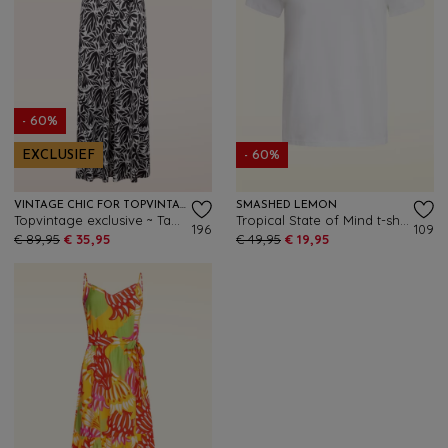
- 60%
EXCLUSIEF
- 60%
VINTAGE CHIC FOR TOPVINTAGE
SMASHED LEMON
Topvintage exclusive ~ Tammy abstracte maxi jurk in zwart en wit
Tropical State of Mind t-shirt in wit
196
109
€ 89,95
€ 35,95
€ 49,95
€ 19,95