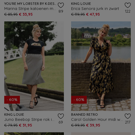
YOU’RE MY LOBSTER BY K-DESIGN
KING LOUIE
Marina Stripe katoenen maxi jurk in marineblauw en wit
Erica Senora jurk in zwart
89
122
€ 85,95
€ 33,95
€ 119,95
€ 47,95
- 60%
- 60%
KING LOUIE
BANNED RETRO
Juno Beebop Stripe rok in multi
Carol Golden Hour midi wikkeljurk in zwart
69
217
€ 79,95
€ 31,95
€ 99,95
€ 39,95