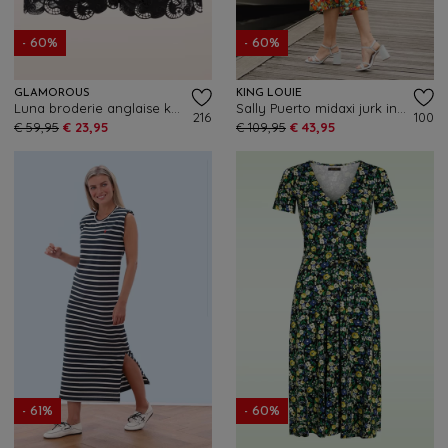
- 60%
- 60%
GLAMOROUS
KING LOUIE
Luna broderie anglaise katoenen shorts in zwart
Sally Puerto midaxi jurk in strong blauw
216
100
€ 59,95
€ 23,95
€ 109,95
€ 43,95
- 61%
- 60%