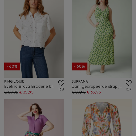
- 60%
- 60%
KING LOUIE
SURKANA
Evelina Brava Broderie blouse in wit
Dani gedrapeerde strap jurk in lichtgroen
138
157
€ 89,95
€ 35,95
€ 89,95
€ 35,95