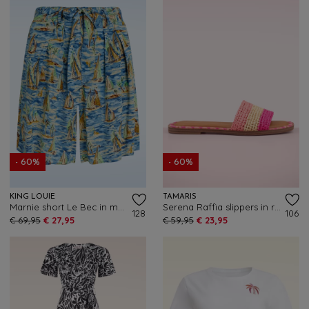
- 60%
- 60%
KING LOUIE
TAMARIS
Marnie short Le Bec in maanlicht blauw
Serena Raffia slippers in roze
128
106
€ 69,95
€ 27,95
€ 59,95
€ 23,95