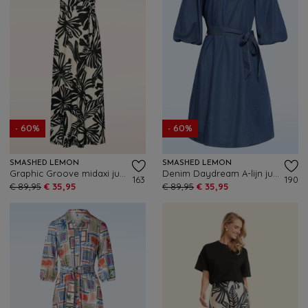
- 60%
- 60%
SMASHED LEMON
SMASHED LEMON
Graphic Groove midaxi jurk in gebroken wit en zwart
Denim Daydream A-lijn jurk in blauw
163
190
€ 89,95
€ 35,95
€ 89,95
€ 35,95