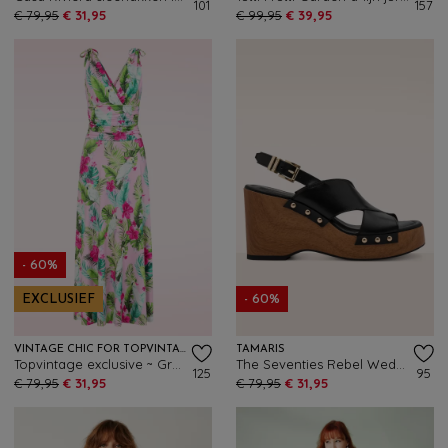
101
157
€ 79,95
€ 31,95
€ 99,95
€ 39,95
- 60%
EXCLUSIEF
- 60%
VINTAGE CHIC FOR TOPVINTAGE
TAMARIS
Topvintage exclusive ~ Grecian Tropical Parrot maxi jurk in roze en multi
The Seventies Rebel Wedge klompjes in zwart
125
95
€ 79,95
€ 31,95
€ 79,95
€ 31,95