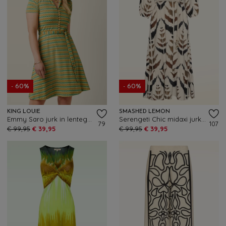
- 60%
- 60%
KING LOUIE
SMASHED LEMON
Emmy Saro jurk in lentegeel
Serengeti Chic midaxi jurk in zand
79
107
€ 99,95
€ 39,95
€ 99,95
€ 39,95