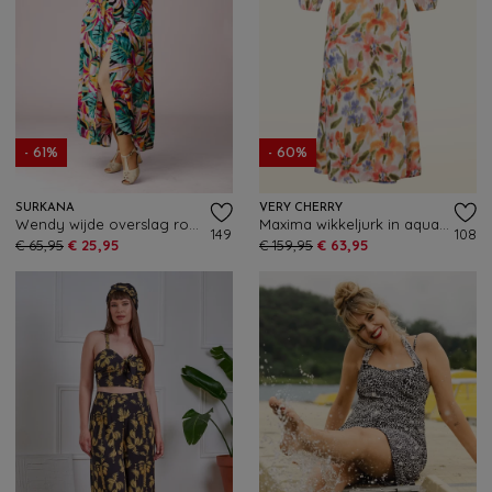
- 61%
- 60%
SURKANA
VERY CHERRY
Wendy wijde overslag rok in multi
Maxima wikkeljurk in aquarel flowers
149
108
€ 65,95
€ 25,95
€ 159,95
€ 63,95