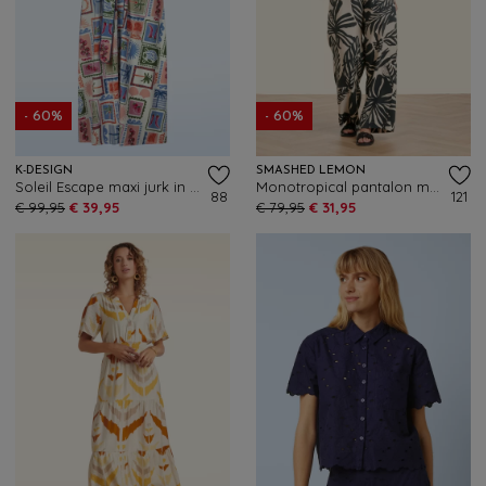
- 60%
- 60%
K-DESIGN
SMASHED LEMON
Soleil Escape maxi jurk in multi
Monotropical pantalon met wijde pijpen in gebroken wit en zwart
88
121
€ 99,95
€ 39,95
€ 79,95
€ 31,95