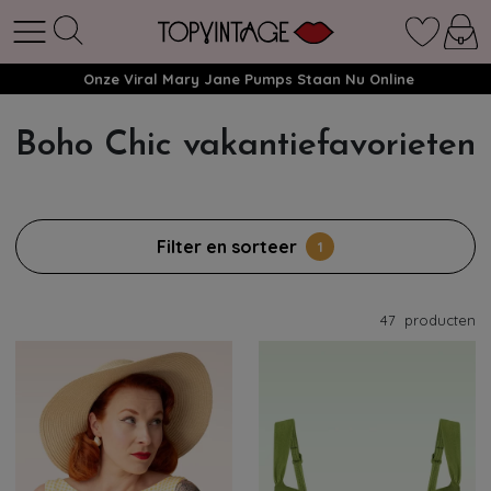
Onze Viral Mary Jane Pumps Staan Nu Online
Boho Chic vakantiefavorieten
Filter en sorteer
1
47
producten