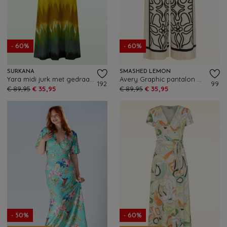
- 60%
- 60%
SURKANA
SMASHED LEMON
Yara midi jurk met gedraaide halslijn in olijf
Avery Graphic pantalon met wijde pijpen in zand en zwart
192
99
€ 89,95
€ 35,95
€ 89,95
€ 35,95
- 50%
- 60%