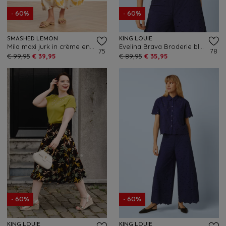
- 60%
- 60%
SMASHED LEMON
KING LOUIE
Mila maxi jurk in crème en geel
Evelina Brava Broderie blouse in beacon blauw
75
78
€ 99,95
€ 39,95
€ 89,95
€ 35,95
- 60%
- 60%
KING LOUIE
KING LOUIE