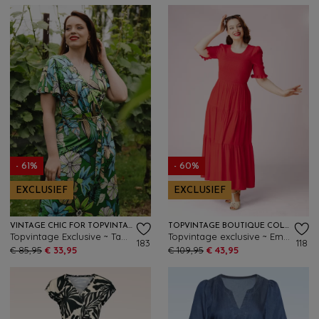
- 61%
- 60%
EXCLUSIEF
EXCLUSIEF
VINTAGE CHIC FOR TOPVINTAGE
TOPVINTAGE BOUTIQUE COLLECTION
Topvintage Exclusive ~ Tammy floral maxi jurk in groen en multi
Topvintage exclusive ~ Emily maxi jurk in rood
183
118
€ 85,95
€ 33,95
€ 109,95
€ 43,95