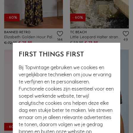
- 60%
- 60%
BANNED RETRO
TC BEACH
Elizabeth Golden Hour Palazzo Trousers in Black
Little Leopard Halter strandjurk in zwart en crème
144
49
€ 72,95
€ 28,95
€ 59,95
€ 23,95
FIRST THINGS FIRST
Bij Topvintage gebruiken we cookies en
vergelijkbare technieken om jouw ervaring
te verfijnen en te personaliseren.
Functionele cookies zijn essentieel voor een
soepel werkende website, terwijl
analytische cookies ons helpen deze elke
dag een stukje beter te maken. We streven
ernaar om je alleen relevante advertenties
te tonen, daarom volgen we je gedrag
- 60%
- 60%
binnen en buiten onze website op