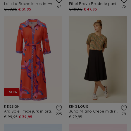
Laia La Rochelle rok in zwart
Ethel Brava Broderie pantalon in beacon blauw
67
75
€ 79,95
€ 31,95
€ 119,95
€ 47,95
- 60%
K-DESIGN
KING LOUIE
Ara Soleil maxi jurk in oranje
Juno Milano Crepe midi rok in zwart
225
78
€ 99,95
€ 39,95
€ 79,95