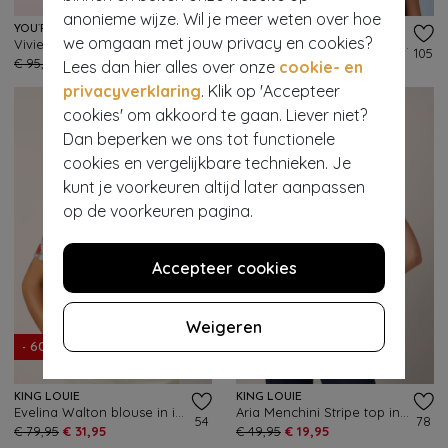
anonieme wijze. Wil je meer weten over hoe
YOU’RE MY LOBSTER BY K-DESIGN
KING LOUIE
we omgaan met jouw privacy en cookies?
Vivienne polo katoenen midi jurk in tomaatrood
Maisie Puerto blouse in strong blauw
235
105
€ 95,95
€ 37,95
€ 79,95
€ 31,95
Lees dan hier alles over onze
cookie- en
privacyverklaring
. Klik op 'Accepteer
cookies' om akkoord te gaan. Liever niet?
Dan beperken we ons tot functionele
cookies en vergelijkbare technieken. Je
kunt je voorkeuren altijd later aanpassen
op de voorkeuren pagina.
Accepteer cookies
Weigeren
- 60%
- 60%
KING LOUIE
KING LOUIE
Evelina Walton blouse in ice cream
Aria Menchini Stripe top in zwart
54
78
€ 79,95
€ 31,95
€ 49,95
€ 19,95