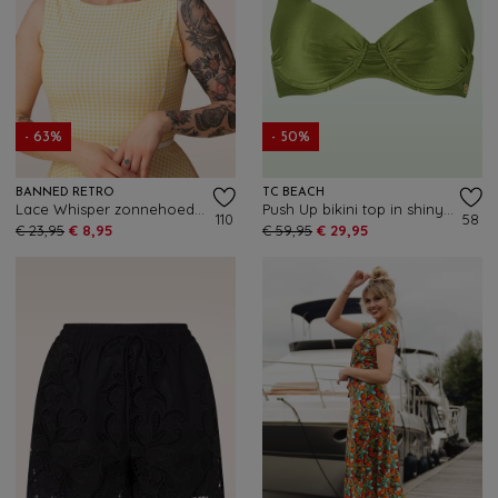
- 63%
- 50%
BANNED RETRO
TC BEACH
Lace Whisper zonnehoed in lichtbeige
Push Up bikini top in shiny kiwi groen
110
58
€ 23,95
€ 8,95
€ 59,95
€ 29,95