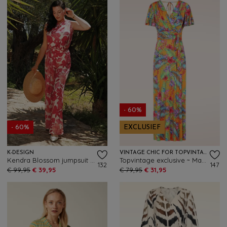
- 60%
- 60%
EXCLUSIEF
K-DESIGN
VINTAGE CHIC FOR TOPVINTAGE
Kendra Blossom jumpsuit in gebroken wit en rood
Topvintage exclusive ~ Malia Tropical maxi jurk in geel en multi
132
147
€ 99,95
€ 39,95
€ 79,95
€ 31,95