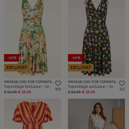
- 60%
- 60%
EXCLUSIEF
EXCLUSIEF
VINTAGE CHIC FOR TOPVINTAGE
VINTAGE CHIC FOR TOPVINTAGE
Topvintage Exclusive ~ Grecian tropical vlinder jurk in wit en en oranje
Topvintage exclusive ~ Grecian tattoo jurk in zwart en multi
158
122
€ 59,95
€ 23,95
€ 59,95
€ 23,95