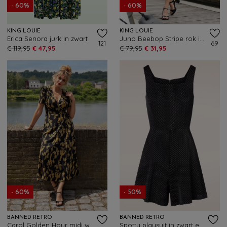
- 60%
- 60%
KING LOUIE
KING LOUIE
Erica Senora jurk in zwart
Juno Beebop Stripe rok in multi
121
69
€ 119,95
€ 47,95
€ 79,95
€ 31,95
- 60%
- 50%
BANNED RETRO
BANNED RETRO
Carol Golden Hour midi wikkeljurk in zwart
Spotty playsuit in zwart en wit