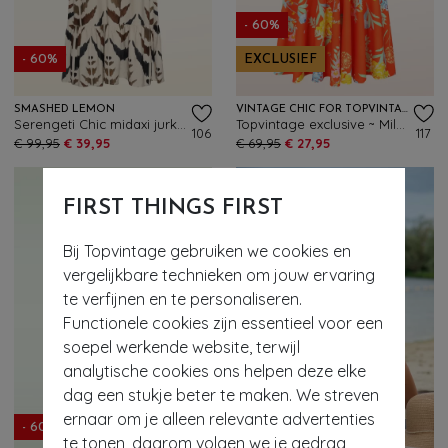
- 60%
- 60%
EXCLUSIEF
SMASHED LEMON
VINTAGE CHIC FOR TOPVINTAGE
Serengeti Chic midaxi jurk in zand
Topvintage exclusive ~ Miley Oriental Flower swing jurk in oranje
106
117
€ 99,95
€ 39,95
€ 69,95
€ 27,95
FIRST THINGS FIRST
Bij Topvintage gebruiken we cookies en
vergelijkbare technieken om jouw ervaring
te verfijnen en te personaliseren.
Functionele cookies zijn essentieel voor een
soepel werkende website, terwijl
analytische cookies ons helpen deze elke
dag een stukje beter te maken. We streven
ernaar om je alleen relevante advertenties
- 60%
- 60%
te tonen, daarom volgen we je gedrag