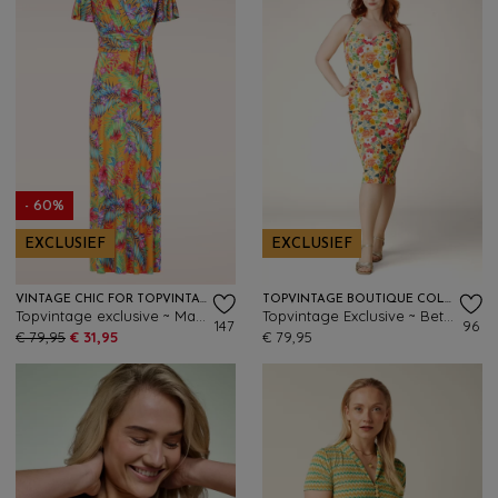
- 60%
EXCLUSIEF
EXCLUSIEF
VINTAGE CHIC FOR TOPVINTAGE
TOPVINTAGE BOUTIQUE COLLECTION
Topvintage exclusive ~ Malia Tropical maxi jurk in geel en multi
Topvintage Exclusive ~ Betty Floral pencil jurk in geel
147
96
€ 79,95
€ 31,95
€ 79,95