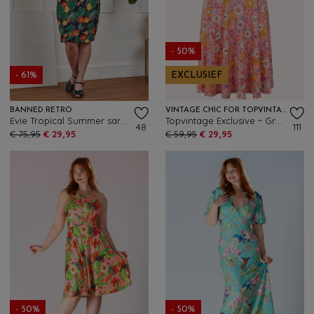
- 50%
- 61%
EXCLUSIEF
BANNED RETRO
VINTAGE CHIC FOR TOPVINTAGE
Evie Tropical Summer sarong jurk in marineblauw en multi
Topvintage Exclusive ~ Grecian Floral jurk in roze en multi
48
111
€ 75,95
€ 29,95
€ 59,95
€ 29,95
- 50%
- 50%