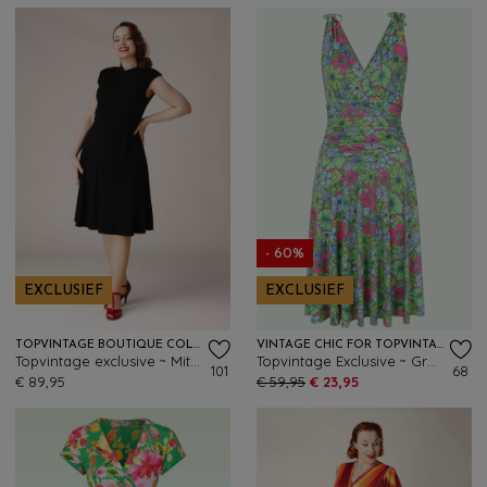
- 60%
EXCLUSIEF
EXCLUSIEF
TOPVINTAGE BOUTIQUE COLLECTION
VINTAGE CHIC FOR TOPVINTAGE
Topvintage exclusive ~ Mitzy semi-swing jurk in zwart
Topvintage Exclusive ~ Grecian Floral jurk in groen en multi
101
68
€ 89,95
€ 59,95
€ 23,95