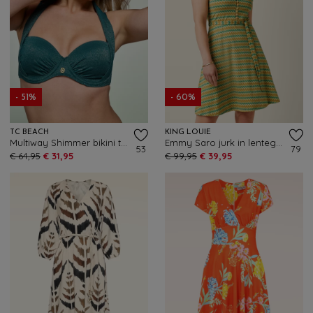
- 51%
- 60%
TC BEACH
KING LOUIE
Multiway Shimmer bikini top in flessengroen
Emmy Saro jurk in lentegeel
53
79
€ 64,95
€ 31,95
€ 99,95
€ 39,95