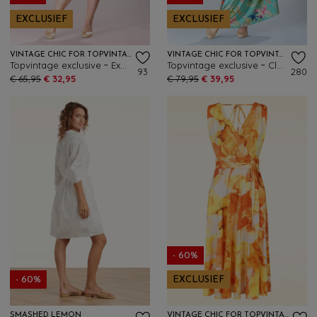
EXCLUSIEF
EXCLUSIEF
VINTAGE CHIC FOR TOPVINTAGE
VINTAGE CHIC FOR TOPVINTAGE
Topvintage exclusive ~ Exotic Bloom swing jurk in roze en multi
Topvintage exclusive ~ Clara floral kolibrie maxi jurk in turquoise
93
280
€ 65,95
€ 32,95
€ 79,95
€ 39,95
- 60%
- 60%
EXCLUSIEF
SMASHED LEMON
VINTAGE CHIC FOR TOPVINTAGE