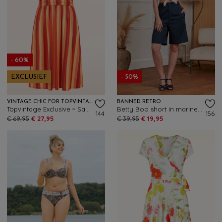
- 60%
EXCLUSIEF
- 50%
VINTAGE CHIC FOR TOPVINTAGE
BANNED RETRO
Topvintage Exclusive ~ Sadie Stripes swing jurk in rood en oranje
Betty Boo short in marineblauw
144
156
€ 69,95
€ 27,95
€ 39,95
€ 19,95