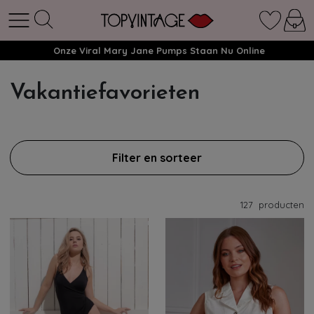
Onze Viral Mary Jane Pumps Staan Nu Online
Vakantiefavorieten
Filter en sorteer
127
producten