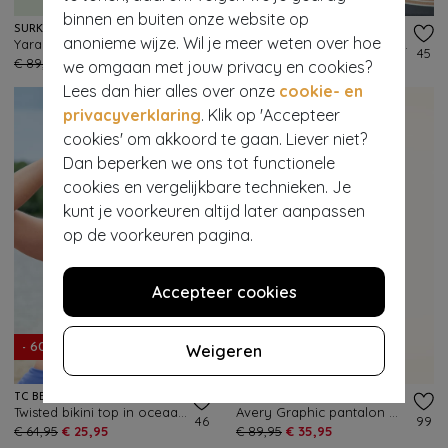
binnen en buiten onze website op
SURKANA
TC BEACH
anonieme wijze. Wil je meer weten over hoe
Yara midi jurk met gedraaide halslijn in olijf
Mid Waist bikinibroekje in oceaan blauw
191
45
€ 89,95
€ 35,95
€ 39,95
€ 15,95
we omgaan met jouw privacy en cookies?
Lees dan hier alles over onze
cookie- en
privacyverklaring
. Klik op 'Accepteer
cookies' om akkoord te gaan. Liever niet?
Dan beperken we ons tot functionele
cookies en vergelijkbare technieken. Je
kunt je voorkeuren altijd later aanpassen
op de voorkeuren pagina.
Accepteer cookies
Weigeren
- 60%
- 60%
TC BEACH
SMASHED LEMON
Twisted bikini top in oceaan blauw
Avery Graphic pantalon met wijde pijpen in zand en zwart
46
99
€ 64,95
€ 25,95
€ 89,95
€ 35,95