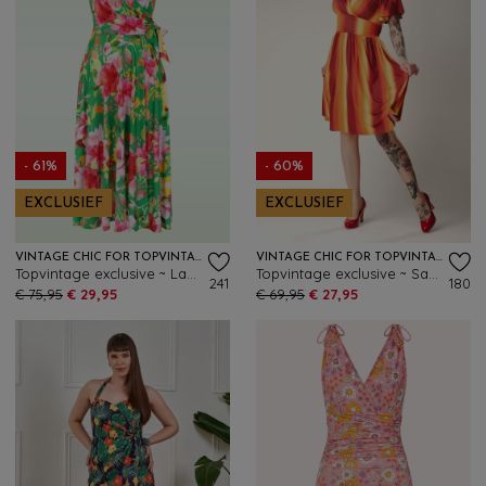
- 61%
- 60%
EXCLUSIEF
EXCLUSIEF
VINTAGE CHIC FOR TOPVINTAGE
VINTAGE CHIC FOR TOPVINTAGE
Topvintage exclusive ~ Layla floral cross over jurk in groen en multi
Topvintage exclusive ~ Sadie Faded Stripes swing jurk in oranje en geel
241
180
€ 75,95
€ 29,95
€ 69,95
€ 27,95