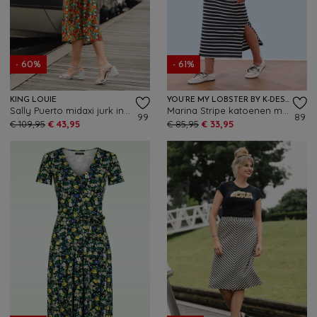
- 60%
- 61%
KING LOUIE
YOU’RE MY LOBSTER BY K-DESIGN
Sally Puerto midaxi jurk in strong blauw
Marina Stripe katoenen maxi jurk in marineblauw en wit
99
89
€ 109,95
€ 43,95
€ 85,95
€ 33,95