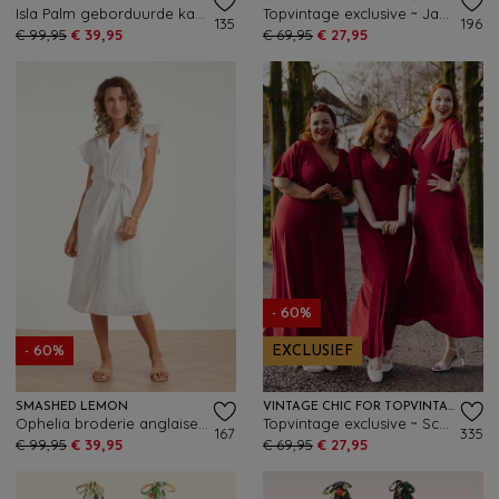
Isla Palm geborduurde katoenen jurk in wit
Topvintage exclusive ~ Jane aquarel swing jurk in oranje en geel
135
196
€ 99,95
€ 39,95
€ 69,95
€ 27,95
- 60%
- 60%
EXCLUSIEF
SMASHED LEMON
VINTAGE CHIC FOR TOPVINTAGE
Ophelia broderie anglaise katoenen jurk in wit
Topvintage exclusive ~ Scarlet slinky maxi jurk in rood
167
335
€ 99,95
€ 39,95
€ 69,95
€ 27,95