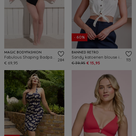
- 60%
MAGIC BODYFASHION
BANNED RETRO
Fabulous Shaping Badpak in Zwart
Sandy katoenen blouse in wit
284
113
€ 69,95
€ 39,95
€ 15,95