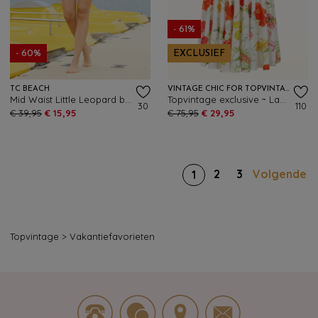
- 61%
- 60%
EXCLUSIEF
TC BEACH
VINTAGE CHIC FOR TOPVINTAGE
Mid Waist Little Leopard bikinibroekje in zwart en crème
Topvintage exclusive ~ Layla floral cross over jurk in wit en multi
30
110
€ 39,95
€ 15,95
€ 75,95
€ 29,95
2
3
Volgende
1
Topvintage
>
Vakantiefavorieten