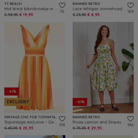
TC BEACH
BANNED RETRO
Mid Waist bikinibroekje in felrood
Lace Whisper zonnehoed in lichtbeige
70
109
€ 39,95
€ 19,95
€ 23,95
€ 8,95
- 61%
EXCLUSIEF
- 61%
VINTAGE CHIC FOR TOPVINTAGE
BANNED RETRO
Topvintage exclusive ~ Georgia Faded Stripes swing jurk in oranje en geel
Rosie Lemon and Stripes katoenen swing rok in wit
514
196
€ 65,95
€ 25,95
€ 75,95
€ 29,95