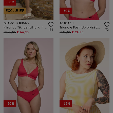
- 50%
EXCLUSIEF
- 50%
GLAMOUR BUNNY
TC BEACH
Miranda Tiki pencil jurk in blauw met witte bloemen
Triangle Push Up bikini top in felrood
184
72
€ 129,95
€ 64,95
€ 49,95
€ 24,95
- 50%
- 63%