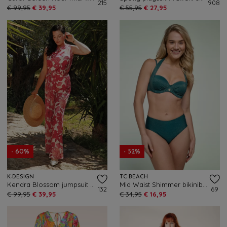
215
908
€ 99,95
€ 39,95
€ 55,95
€ 27,95
- 60%
- 52%
K-DESIGN
TC BEACH
Kendra Blossom jumpsuit in gebroken wit en rood
Mid Waist Shimmer bikinibroekje in flessengroen
132
69
€ 99,95
€ 39,95
€ 34,95
€ 16,95