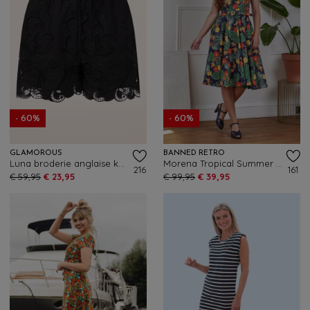
- 60%
- 60%
GLAMOROUS
BANNED RETRO
Luna broderie anglaise katoenen shorts in zwart
Morena Tropical Summer swing jurk in marineblauw en multi
216
161
€ 59,95
€ 23,95
€ 99,95
€ 39,95