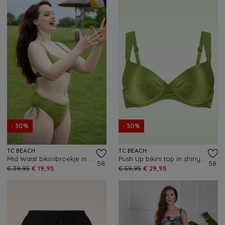
- 50%
- 50%
TC BEACH
TC BEACH
Mid Waist bikinibroekje in shiny kiwi groen
Push Up bikini top in shiny kiwi groen
58
58
€ 39,95
€ 19,95
€ 59,95
€ 29,95