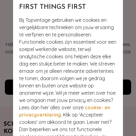
FIRST THINGS FIRST
Bij Topvintage gebruiken we cookies en
Hey gorgeous
vergelijkbare technieken om jouw ervaring
te verfijnen en te personaliseren.
Functionele cookies zijn essentieel voor een
Heb je vragen of heb je hulp nodig bij je bestelling? Lees
soepel werkende website, terwijl
onze veelgestelde vragen of neem contact op met onze
analytische cookies ons helpen deze elke
klantenservice. Wij helpen je graag!
dag een stukje beter te maken. We streven
ernaar om je alleen relevante advertenties
WE ZIJN NU OPEN
te tonen, daarom volgen we je gedrag
binnen en buiten onze website op
Klantenservice
anonieme wijze. Wil je meer weten over hoe
we omgaan met jouw privacy en cookies?
Lees dan hier alles over onze
cookie- en
privacyverklaring
. Klik op 'Accepteer
cookies' om akkoord te gaan. Liever niet?
SCHRIJF JE NU IN & ONTVANG 10%
Dan beperken we ons tot functionele
KORTING