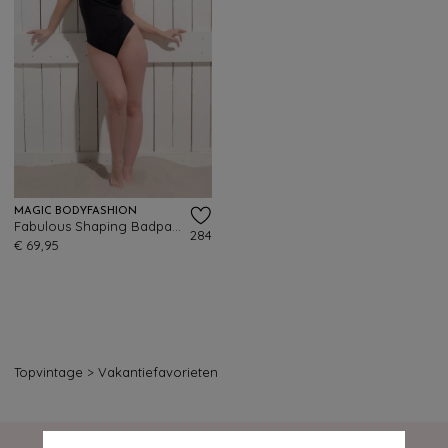
MAGIC BODYFASHION
Fabulous Shaping Badpak in Zwart
284
€ 69,95
Topvintage
>
Vakantiefavorieten