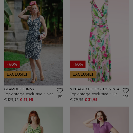
- 60%
- 60%
EXCLUSIEF
EXCLUSIEF
GLAMOUR BUNNY
VINTAGE CHIC FOR TOPVINTAGE
Topvintage exclusive ~ Natalia Tropical pencil jurk in wit en navy
Topvintage exclusive ~ Grecian Tropical Parrot maxi jurk in roze en multi
191
125
€ 129,95
€ 51,95
€ 79,95
€ 31,95