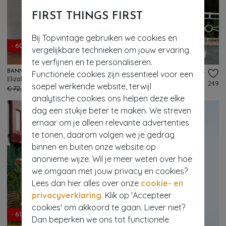
FIRST THINGS FIRST
- 61%
Bij Topvintage gebruiken we cookies en
- 60%
EXCLUSIEF
vergelijkbare technieken om jouw ervaring
te verfijnen en te personaliseren.
BANNED RETRO
VINTAGE CHIC FOR TOPVINTAGE
Functionele cookies zijn essentieel voor een
Elizabeth Golden Hour Palazzo Trousers in Black
Topvintage exclusive ~ Layla hibiscus cross over jurk in oranje
144
249
soepel werkende website, terwijl
€ 72,95
€ 28,95
€ 75,95
€ 29,95
analytische cookies ons helpen deze elke
dag een stukje beter te maken. We streven
ernaar om je alleen relevante advertenties
te tonen, daarom volgen we je gedrag
binnen en buiten onze website op
anonieme wijze. Wil je meer weten over hoe
we omgaan met jouw privacy en cookies?
Lees dan hier alles over onze
cookie- en
privacyverklaring
. Klik op 'Accepteer
cookies' om akkoord te gaan. Liever niet?
- 61%
Dan beperken we ons tot functionele