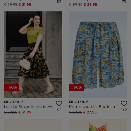
121
75
€ 79,95
€ 31,95
€ 99,95
€ 39,95
- 60%
- 60%
KING LOUIE
KING LOUIE
Laia La Rochelle rok in zwart
Marnie short Le Bec in maanlicht blauw
67
126
€ 79,95
€ 31,95
€ 69,95
€ 27,95