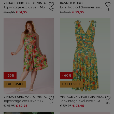
VINTAGE CHIC FOR TOPVINTAGE
BANNED RETRO
Topvintage exclusive ~ Malia Tropical maxi jurk in geel en multi
Evie Tropical Summer sarong jurk in marineblauw en multi
147
48
€ 79,95
€ 31,95
€ 75,95
€ 29,95
- 50%
- 60%
EXCLUSIEF
EXCLUSIEF
VINTAGE CHIC FOR TOPVINTAGE
VINTAGE CHIC FOR TOPVINTAGE
Topvintage exclusive ~ Exotic Bloom swing jurk in roze en multi
Topvintage exclusive ~ Grecian tropical jurk in groen en geel
93
85
€ 65,95
€ 32,95
€ 59,95
€ 23,95