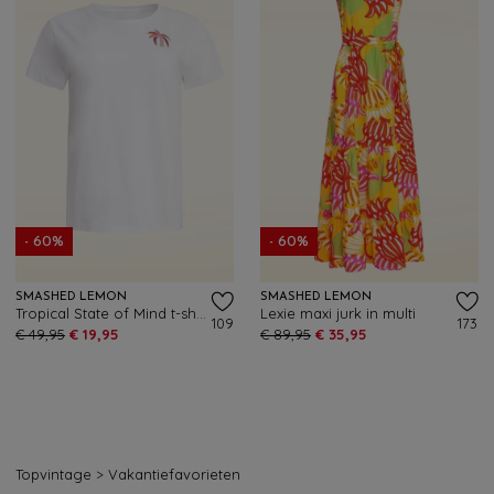
- 60%
- 60%
SMASHED LEMON
SMASHED LEMON
Tropical State of Mind t-shirt in wit
Lexie maxi jurk in multi
109
173
€ 49,95
€ 19,95
€ 89,95
€ 35,95
Topvintage
>
Vakantiefavorieten