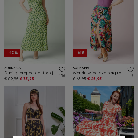
- 60%
- 61%
SURKANA
SURKANA
Dani gedrapeerde strap jurk in lichtgroen
Wendy wijde overslag rok in multi
156
149
€ 89,95
€ 35,95
€ 65,95
€ 25,95