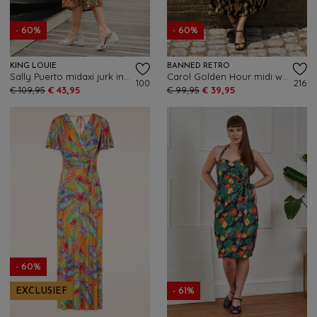
- 60%
- 60%
KING LOUIE
BANNED RETRO
Sally Puerto midaxi jurk in strong blauw
Carol Golden Hour midi wikkeljurk in zwart
100
216
€ 109,95
€ 43,95
€ 99,95
€ 39,95
- 60%
EXCLUSIEF
- 61%