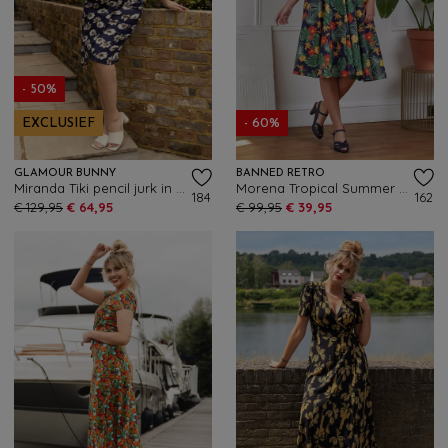
- 50%
EXCLUSIEF
- 60%
GLAMOUR BUNNY
BANNED RETRO
Miranda Tiki pencil jurk in blauw met witte bloemen
Morena Tropical Summer swing jurk in marineblauw en multi
184
162
€ 129,95
€ 64,95
€ 99,95
€ 39,95