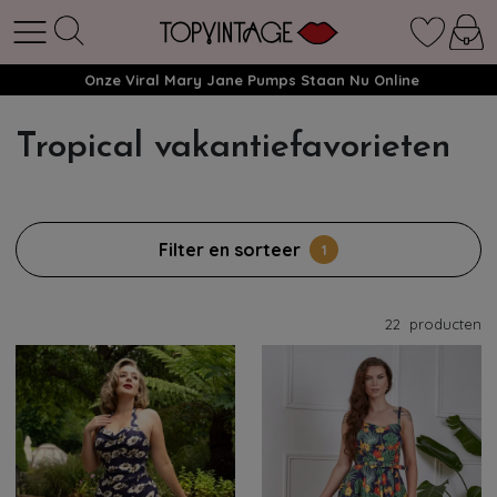
Onze Viral Mary Jane Pumps Staan Nu Online
Tropical vakantiefavorieten
Filter en sorteer
1
22
producten