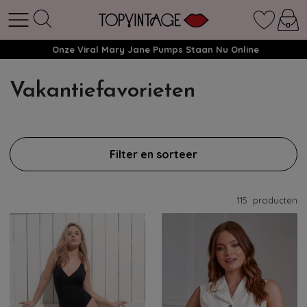
Onze Viral Mary Jane Pumps Staan Nu Online
Vakantiefavorieten
Filter en sorteer
115
producten