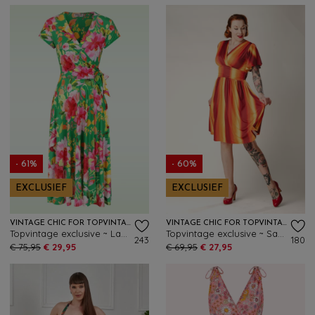
- 61%
- 60%
EXCLUSIEF
EXCLUSIEF
VINTAGE CHIC FOR TOPVINTAGE
VINTAGE CHIC FOR TOPVINTAGE
Topvintage exclusive ~ Layla floral cross over jurk in groen en multi
Topvintage exclusive ~ Sadie Faded Stripes swing jurk in oranje en geel
243
180
€ 75,95
€ 29,95
€ 69,95
€ 27,95