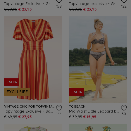
Topvintage Exclusive ~ Grecian tropical vlinder jurk in wit en en oranje
Topvintage exclusive ~ Grecian tattoo jurk in zwart en multi
158
122
€ 59,95
€ 23,95
€ 59,95
€ 23,95
- 60%
EXCLUSIEF
- 60%
VINTAGE CHIC FOR TOPVINTAGE
TC BEACH
Topvintage Exclusive ~ Sadie Stripes swing jurk in rood en oranje
Mid Waist Little Leopard bikinibroekje in zwart en crème
144
30
€ 69,95
€ 27,95
€ 39,95
€ 15,95