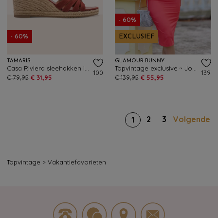
- 60%
- 60%
EXCLUSIEF
TAMARIS
GLAMOUR BUNNY
Casa Riviera sleehakken in terracotta
Topvintage exclusive ~ Joanie pencil jurk met bolero in koraal
100
139
€ 79,95
€ 31,95
€ 139,95
€ 55,95
2
3
Volgende
1
Topvintage
>
Vakantiefavorieten