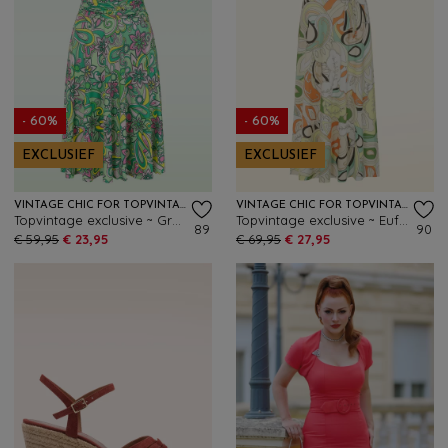
- 60%
- 60%
EXCLUSIEF
EXCLUSIEF
VINTAGE CHIC FOR TOPVINTAGE
VINTAGE CHIC FOR TOPVINTAGE
Topvintage exclusive ~ Grecian Floral jurk in groen en roze
Topvintage exclusive ~ Euforia Elegance maxi jurk in multi
89
90
€ 59,95
€ 23,95
€ 69,95
€ 27,95