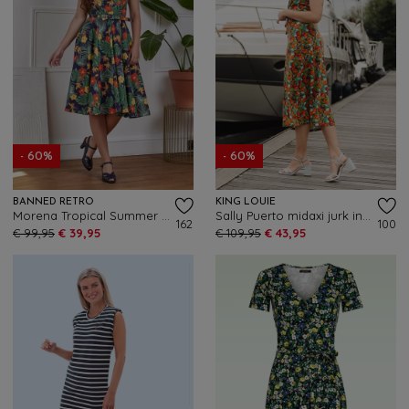
- 60%
- 60%
BANNED RETRO
KING LOUIE
Morena Tropical Summer swing jurk in marineblauw en multi
Sally Puerto midaxi jurk in strong blauw
162
100
€ 99,95
€ 39,95
€ 109,95
€ 43,95