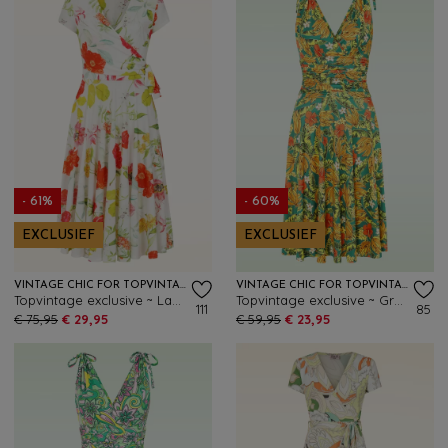
- 61%
- 60%
EXCLUSIEF
EXCLUSIEF
VINTAGE CHIC FOR TOPVINTAGE
VINTAGE CHIC FOR TOPVINTAGE
Topvintage exclusive ~ Layla floral cross over jurk in wit en multi
Topvintage exclusive ~ Grecian tropical jurk in groen en geel
111
85
€ 75,95
€ 29,95
€ 59,95
€ 23,95