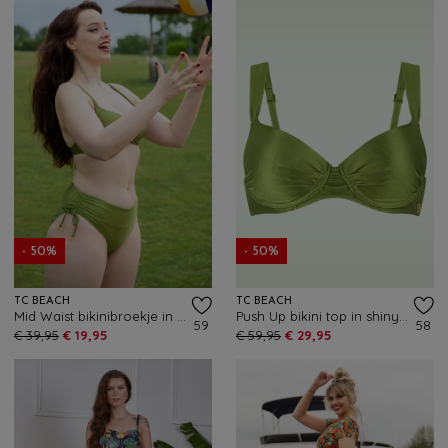
- 50%
- 50%
TC BEACH
TC BEACH
Mid Waist bikinibroekje in shiny kiwi groen
Push Up bikini top in shiny kiwi groen
59
58
€ 39,95
€ 19,95
€ 59,95
€ 29,95