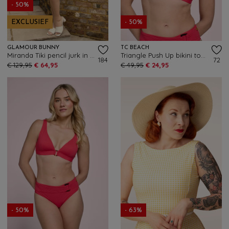
- 50%
EXCLUSIEF
- 50%
GLAMOUR BUNNY
TC BEACH
Miranda Tiki pencil jurk in blauw met witte bloemen
Triangle Push Up bikini top in felrood
184
72
€ 129,95
€ 64,95
€ 49,95
€ 24,95
- 50%
- 63%