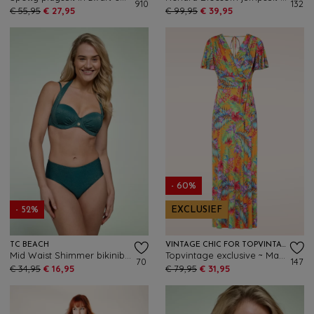
910
132
€ 55,95
€ 27,95
€ 99,95
€ 39,95
- 60%
- 52%
EXCLUSIEF
TC BEACH
VINTAGE CHIC FOR TOPVINTAGE
Mid Waist Shimmer bikinibroekje in flessengroen
Topvintage exclusive ~ Malia Tropical maxi jurk in geel en multi
70
147
€ 34,95
€ 16,95
€ 79,95
€ 31,95