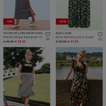
- 61%
- 60%
YOU’RE MY LOBSTER BY K-DESIGN
KING LOUIE
Marina Stripe katoenen maxi jurk in marineblauw en wit
Erica Senora jurk in zwart
89
122
€ 85,95
€ 33,95
€ 119,95
€ 47,95