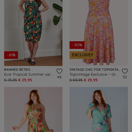
- 50%
- 61%
EXCLUSIEF
BANNED RETRO
VINTAGE CHIC FOR TOPVINTAGE
Evie Tropical Summer sarong jurk in marineblauw en multi
Topvintage Exclusive ~ Grecian Floral jurk in roze en multi
48
112
€ 75,95
€ 29,95
€ 59,95
€ 29,95