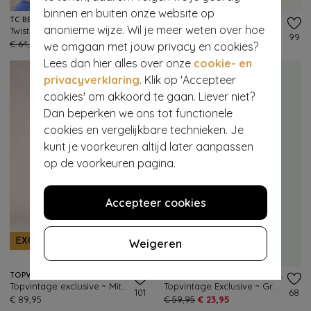
binnen en buiten onze website op
TC BEACH
SMASHED LEMON
anonieme wijze. Wil je meer weten over hoe
Twisted bikini top in oceaan blauw
Avery Graphic pantalon met wijde pijpen in zand en zwart
46
99
€ 64,95
€ 25,95
€ 89,95
€ 35,95
we omgaan met jouw privacy en cookies?
Lees dan hier alles over onze
cookie- en
privacyverklaring
. Klik op 'Accepteer
cookies' om akkoord te gaan. Liever niet?
Dan beperken we ons tot functionele
cookies en vergelijkbare technieken. Je
kunt je voorkeuren altijd later aanpassen
op de voorkeuren pagina.
Accepteer cookies
- 60%
Weigeren
EXCLUSIEF
EXCLUSIEF
TOPVINTAGE BOUTIQUE COLLECTION
VINTAGE CHIC FOR TOPVINTAGE
Topvintage exclusive ~ Mitzy semi-swing jurk in zwart
Topvintage Exclusive ~ Grecian Floral jurk in groen en multi
101
68
€ 89,95
€ 59,95
€ 23,95