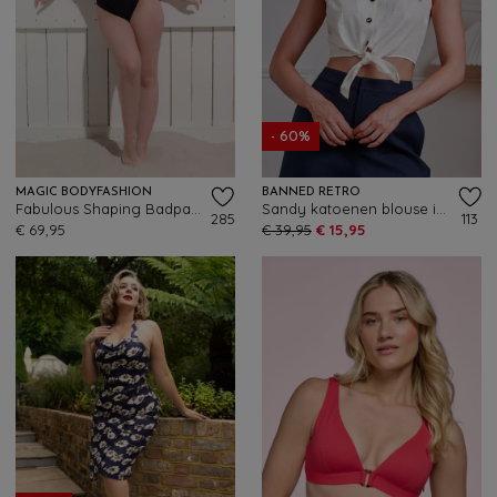
- 60%
MAGIC BODYFASHION
BANNED RETRO
Fabulous Shaping Badpak in Zwart
Sandy katoenen blouse in wit
285
113
€ 69,95
€ 39,95
€ 15,95