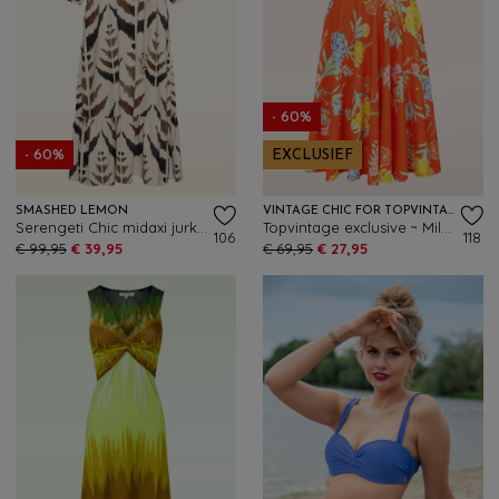
- 60%
- 60%
EXCLUSIEF
SMASHED LEMON
VINTAGE CHIC FOR TOPVINTAGE
Serengeti Chic midaxi jurk in zand
Topvintage exclusive ~ Miley Oriental Flower swing jurk in oranje
106
118
€ 99,95
€ 39,95
€ 69,95
€ 27,95