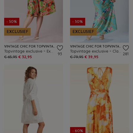
- 50%
- 50%
EXCLUSIEF
EXCLUSIEF
VINTAGE CHIC FOR TOPVINTAGE
VINTAGE CHIC FOR TOPVINTAGE
Topvintage exclusive ~ Exotic Bloom swing jurk in roze en multi
Topvintage exclusive ~ Clara floral kolibrie maxi jurk in turquoise
93
281
€ 65,95
€ 32,95
€ 79,95
€ 39,95
- 60%