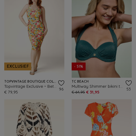
EXCLUSIEF
- 51%
TOPVINTAGE BOUTIQUE COLLECTION
TC BEACH
Topvintage Exclusive ~ Betty Floral pencil jurk in geel
Multiway Shimmer bikini top in flessengroen
96
53
€ 79,95
€ 64,95
€ 31,95