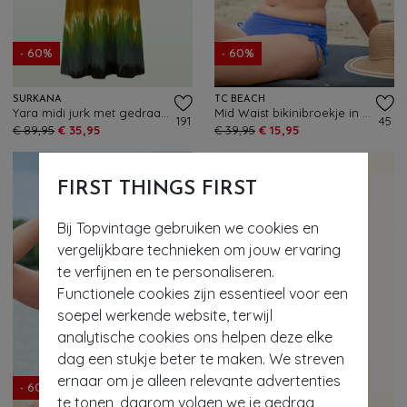
- 60%
- 60%
SURKANA
TC BEACH
Yara midi jurk met gedraaide halslijn in olijf
Mid Waist bikinibroekje in oceaan blauw
191
45
€ 89,95
€ 35,95
€ 39,95
€ 15,95
FIRST THINGS FIRST
Bij Topvintage gebruiken we cookies en
vergelijkbare technieken om jouw ervaring
te verfijnen en te personaliseren.
Functionele cookies zijn essentieel voor een
soepel werkende website, terwijl
analytische cookies ons helpen deze elke
dag een stukje beter te maken. We streven
ernaar om je alleen relevante advertenties
- 60%
- 60%
te tonen, daarom volgen we je gedrag