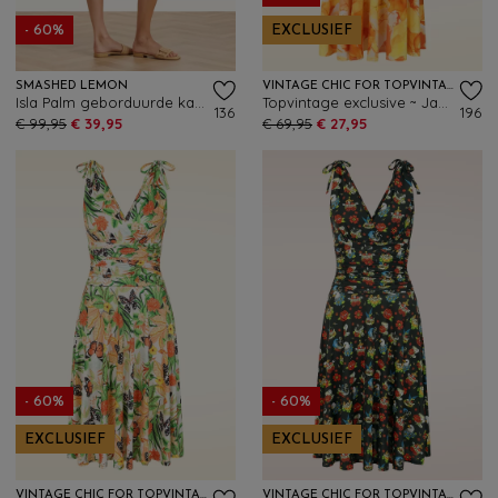
- 60%
EXCLUSIEF
SMASHED LEMON
VINTAGE CHIC FOR TOPVINTAGE
Isla Palm geborduurde katoenen jurk in wit
Topvintage exclusive ~ Jane aquarel swing jurk in oranje en geel
136
196
€ 99,95
€ 39,95
€ 69,95
€ 27,95
- 60%
- 60%
EXCLUSIEF
EXCLUSIEF
VINTAGE CHIC FOR TOPVINTAGE
VINTAGE CHIC FOR TOPVINTAGE