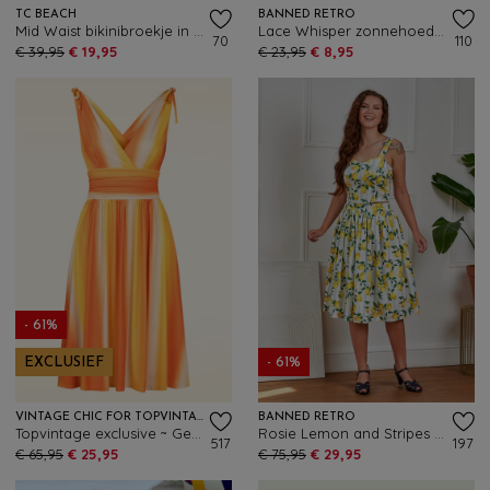
TC BEACH
BANNED RETRO
Mid Waist bikinibroekje in felrood
Lace Whisper zonnehoed in lichtbeige
70
110
€ 39,95
€ 19,95
€ 23,95
€ 8,95
- 61%
EXCLUSIEF
- 61%
VINTAGE CHIC FOR TOPVINTAGE
BANNED RETRO
Topvintage exclusive ~ Georgia Faded Stripes swing jurk in oranje en geel
Rosie Lemon and Stripes katoenen swing rok in wit
517
197
€ 65,95
€ 25,95
€ 75,95
€ 29,95