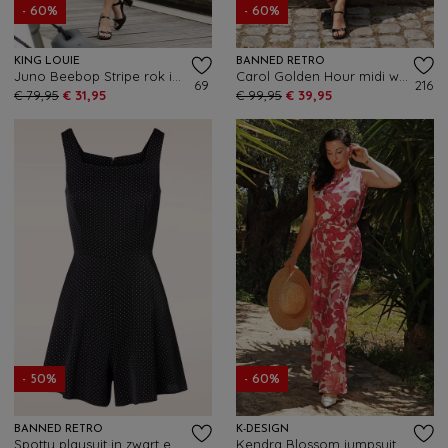
- 60%
- 60%
KING LOUIE
BANNED RETRO
Juno Beebop Stripe rok in multi
Carol Golden Hour midi wikkeljurk in zwart
69
216
€ 79,95
€ 31,95
€ 99,95
€ 39,95
- 50%
- 60%
BANNED RETRO
K-DESIGN
Spotty playsuit in zwart en wit
Kendra Blossom jumpsuit in gebroken wit en rood