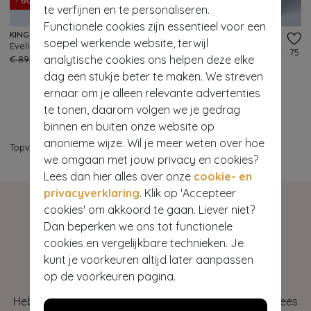
- 60%
- 60%
te verfijnen en te personaliseren.
Functionele cookies zijn essentieel voor een
KING LOUIE
KING LOUIE
soepel werkende website, terwijl
Evelina Brava Broderie blouse in beacon blauw
Ethel Brava Broderie pantalon in beacon blauw
78
75
analytische cookies ons helpen deze elke
€ 89,95
€ 35,95
€ 119,95
€ 47,95
dag een stukje beter te maken. We streven
ernaar om je alleen relevante advertenties
te tonen, daarom volgen we je gedrag
binnen en buiten onze website op
anonieme wijze. Wil je meer weten over hoe
Topvintage
>
Vakantiefavorieten
we omgaan met jouw privacy en cookies?
Lees dan hier alles over onze
cookie- en
privacyverklaring
. Klik op 'Accepteer
cookies' om akkoord te gaan. Liever niet?
Dan beperken we ons tot functionele
cookies en vergelijkbare technieken. Je
Hey gorgeous
kunt je voorkeuren altijd later aanpassen
op de voorkeuren pagina.
Heb je vragen of heb je hulp nodig bij je bestelling? Lees