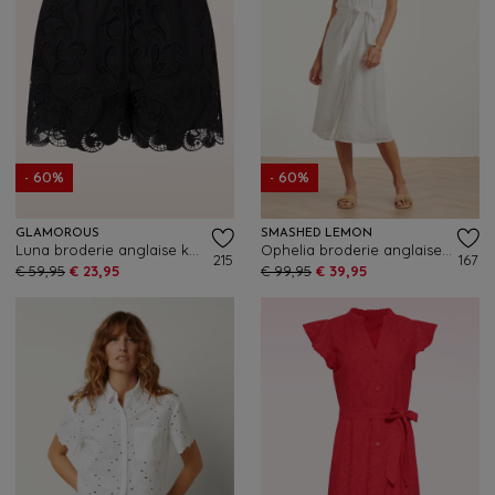
- 60%
- 60%
GLAMOROUS
SMASHED LEMON
Luna broderie anglaise katoenen shorts in zwart
Ophelia broderie anglaise katoenen jurk in wit
215
167
€ 59,95
€ 23,95
€ 99,95
€ 39,95