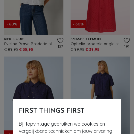
- 60%
- 60%
KING LOUIE
SMASHED LEMON
Evelina Brava Broderie blouse in wit
Ophelia broderie anglaise katoenen jurk in rood
137
191
€ 89,95
€ 35,95
€ 99,95
€ 39,95
FIRST THINGS FIRST
Bij Topvintage gebruiken we cookies en
vergelijkbare technieken om jouw ervaring