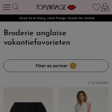
Onze Viral Mary Jane Pumps Staan Nu Online
Broderie anglaise
vakantiefavorieten
Filter en sorteer
1
6
producten