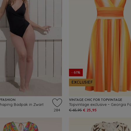
- 61%
EXCLUSIEF
YFASHION
VINTAGE CHIC FOR TOPVINTAGE
haping Badpak in Zwart
284
€ 65,95
€ 25,95