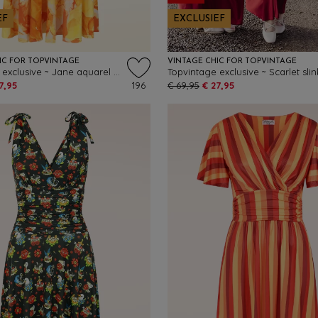
EF
EXCLUSIEF
IC FOR TOPVINTAGE
VINTAGE CHIC FOR TOPVINTAGE
Topvintage exclusive ~ Jane aquarel swing jurk in oranje en geel
7,95
196
€ 69,95
€ 27,95