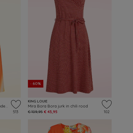
- 60%
KING LOUIE
Topvintage exclusive ~ Georgia Faded Stripes swing jurk in oranje en geel
Mira Bora Bora jurk in chili rood
513
€ 109,95
€ 43,95
102