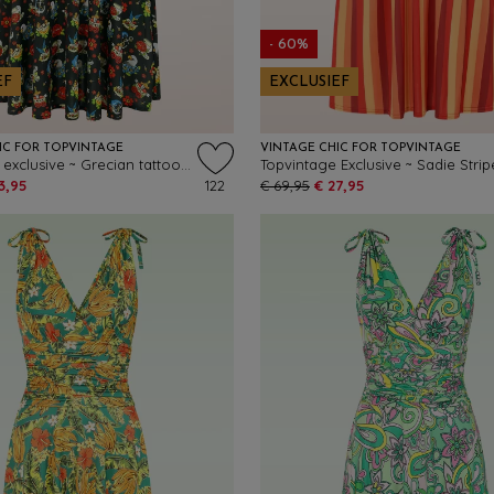
- 60%
EF
EXCLUSIEF
IC FOR TOPVINTAGE
VINTAGE CHIC FOR TOPVINTAGE
Topvintage exclusive ~ Grecian tattoo jurk in zwart en multi
3,95
122
€ 69,95
€ 27,95