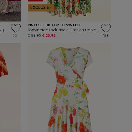
EXCLUSIEF
VINTAGE CHIC FOR TOPVINTAGE
Topvintage exclusive ~ Scarlet slinky maxi jurk in rood
Topvintage Exclusive ~ Grecian tropical vlinder jurk in wit en en oranje
334
€ 59,95
€ 23,95
158