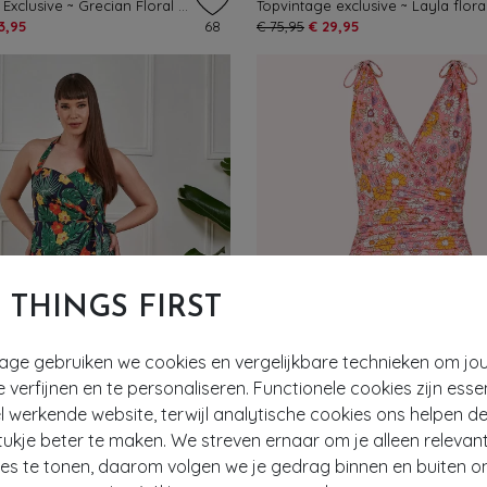
Topvintage Exclusive ~ Grecian Floral jurk in groen en multi
3,95
68
€ 75,95
€ 29,95
T THINGS FIRST
tage gebruiken we cookies en vergelijkbare technieken om jo
e verfijnen en te personaliseren. Functionele cookies zijn esse
 werkende website, terwijl analytische cookies ons helpen de
- 50%
ukje beter te maken. We streven ernaar om je alleen relevan
ies te tonen, daarom volgen we je gedrag binnen en buiten o
EXCLUSIEF