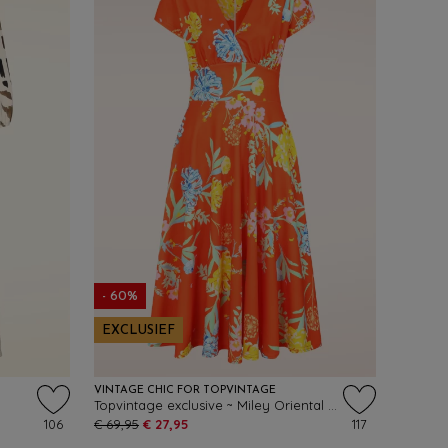
- 60%
EXCLUSIEF
VINTAGE CHIC FOR TOPVINTAGE
Topvintage exclusive ~ Miley Oriental Flower swing jurk in oranje
106
€ 69,95
€ 27,95
117