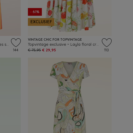
- 61%
EXCLUSIEF
VINTAGE CHIC FOR TOPVINTAGE
Topvintage Exclusive ~ Sadie Stripes swing jurk in rood en oranje
Topvintage exclusive ~ Layla floral cross over jurk in wit en multi
144
€ 75,95
€ 29,95
110