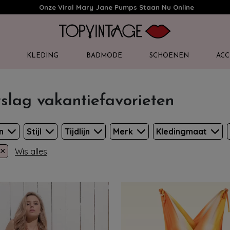
Onze Viral Mary Jane Pumps Staan Nu Online
KLEDING
BADMODE
SCHOENEN
ACC
slag vakantiefavorieten
en
Stijl
Tijdlijn
Merk
Kledingmaat
×
Wis alles