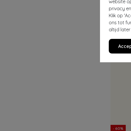
website o
privacy en
BANNED RE
Klik op 'A
€ 75,95
€ 2
ons tot fu
altijd lat
Accep
- 60%