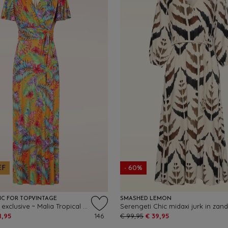
EF
- 60%
IC FOR TOPVINTAGE
SMASHED LEMON
Topvintage exclusive ~ Malia Tropical maxi jurk in geel en multi
Serengeti Chic midaxi jurk in zand
1,95
146
€ 99,95
€ 39,95