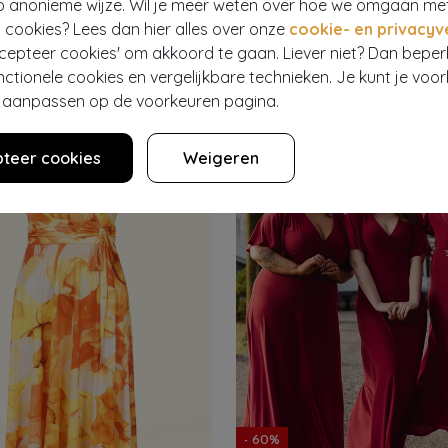
p anonieme wijze. Wil je meer weten over hoe we omgaan me
 cookies? Lees dan hier alles over onze
cookie- en privacyv
TRO
VINTAGE CHIC FOR TOPVINTAGE
ccepteer cookies' om akkoord te gaan. Liever niet? Dan bepe
Evie Tropical Summer sarong jurk in marineblauw en multi
9,95
48
€ 59,95
€ 29,95
nctionele cookies en vergelijkbare technieken. Je kunt je voo
er aanpassen op de voorkeuren pagina.
teer cookies
Weigeren
- 60%