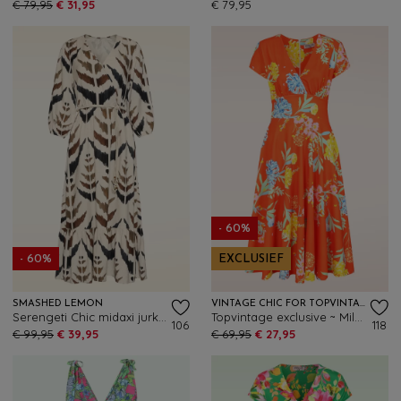
€ 79,95
€ 31,95
€ 79,95
- 60%
- 60%
EXCLUSIEF
SMASHED LEMON
VINTAGE CHIC FOR TOPVINTAGE
Serengeti Chic midaxi jurk in zand
Topvintage exclusive ~ Miley Oriental Flower swing jurk in oranje
106
118
€ 99,95
€ 39,95
€ 69,95
€ 27,95