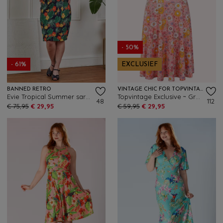
- 50%
- 61%
EXCLUSIEF
BANNED RETRO
VINTAGE CHIC FOR TOPVINTAGE
Evie Tropical Summer sarong jurk in marineblauw en multi
Topvintage Exclusive ~ Grecian Floral jurk in roze en multi
48
112
€ 75,95
€ 29,95
€ 59,95
€ 29,95