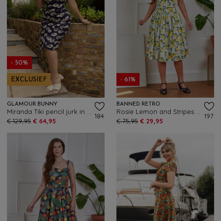
- 50%
EXCLUSIEF
- 61%
GLAMOUR BUNNY
BANNED RETRO
Miranda Tiki pencil jurk in blauw met witte bloemen
Rosie Lemon and Stripes katoenen swing rok in wit
184
197
€ 129,95
€ 64,95
€ 75,95
€ 29,95