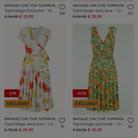
VINTAGE CHIC FOR TOPVINTAGE
VINTAGE CHIC FOR TOPVINTAGE
Topvintage Exclusive ~ Grecian tropical vlinder jurk in wit en en oranje
Topvintage exclusive ~ Grecian tattoo jurk in zwart en multi
158
122
€ 59,95
€ 23,95
€ 59,95
€ 23,95
- 61%
- 60%
EXCLUSIEF
EXCLUSIEF
VINTAGE CHIC FOR TOPVINTAGE
VINTAGE CHIC FOR TOPVINTAGE
Topvintage exclusive ~ Layla floral cross over jurk in wit en multi
Topvintage exclusive ~ Grecian tropical jurk in groen en geel
111
85
€ 75,95
€ 29,95
€ 59,95
€ 23,95