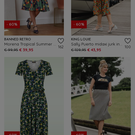
- 60%
- 60%
BANNED RETRO
KING LOUIE
Morena Tropical Summer swing jurk in marineblauw en multi
Sally Puerto midaxi jurk in strong blauw
162
100
€ 99,95
€ 39,95
€ 109,95
€ 43,95