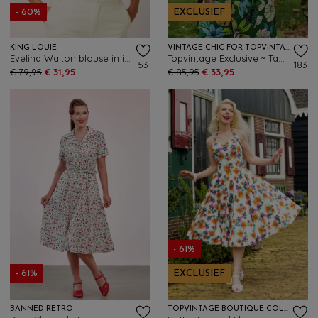
- 60%
EXCLUSIEF
KING LOUIE
VINTAGE CHIC FOR TOPVINTAGE
Evelina Walton blouse in ice cream
Topvintage Exclusive ~ Tammy floral maxi jurk in groen en multi
53
183
€ 79,95
€ 31,95
€ 85,95
€ 33,95
- 61%
- 61%
EXCLUSIEF
BANNED RETRO
TOPVINTAGE BOUTIQUE COLLECTION