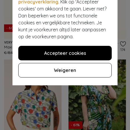
privacyverklaring
. Klik op 'Accepteer
cookies' om akkoord te gaan. Liever niet?
Dan beperken we ons tot functionele
cookies en vergelijkbare technieken. Je
- 60%
- 60%
kunt je voorkeuren altijd later aanpassen
op de voorkeuren pagina.
VERY CHERRY
YOU’RE MY LOBSTER BY K-DESIGN
Maxima wikkeljurk in aquarel flowers
Colour Parade katoenen maxi jurk in multi
108
174
€ 159,95
€ 63,95
Accepteer cookies
€ 105,95
€ 41,95
Weigeren
- 61%