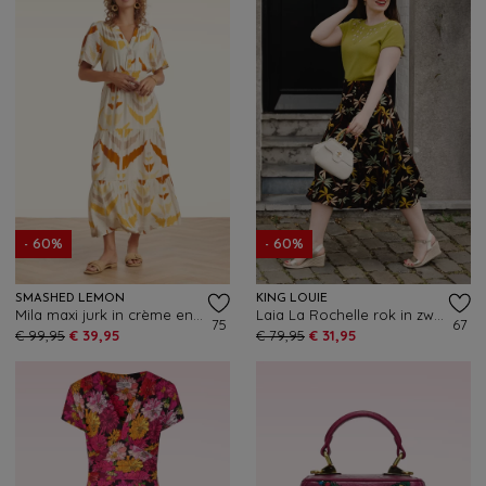
- 60%
- 60%
SMASHED LEMON
KING LOUIE
Mila maxi jurk in crème en geel
Laia La Rochelle rok in zwart
75
67
€ 99,95
€ 39,95
€ 79,95
€ 31,95