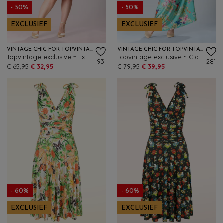
- 50%
- 50%
EXCLUSIEF
EXCLUSIEF
VINTAGE CHIC FOR TOPVINTAGE
VINTAGE CHIC FOR TOPVINTAGE
Topvintage exclusive ~ Exotic Bloom swing jurk in roze en multi
Topvintage exclusive ~ Clara floral kolibrie maxi jurk in turquoise
93
281
€ 65,95
€ 32,95
€ 79,95
€ 39,95
- 60%
- 60%
EXCLUSIEF
EXCLUSIEF