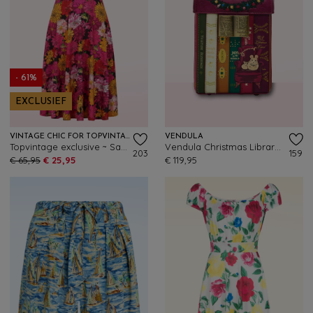
- 61%
EXCLUSIEF
VINTAGE CHIC FOR TOPVINTAGE
VENDULA
Topvintage exclusive ~ Sarah Flower slinky swing jurk in roze en multi
Vendula Christmas Library Book Box tas in bordeauxrood
203
159
€ 65,95
€ 25,95
€ 119,95