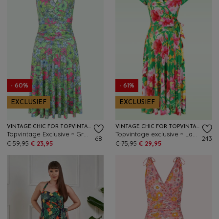
- 60%
- 61%
EXCLUSIEF
EXCLUSIEF
VINTAGE CHIC FOR TOPVINTAGE
VINTAGE CHIC FOR TOPVINTAGE
Topvintage Exclusive ~ Grecian Floral jurk in groen en multi
Topvintage exclusive ~ Layla floral cross over jurk in groen en multi
68
243
€ 59,95
€ 23,95
€ 75,95
€ 29,95