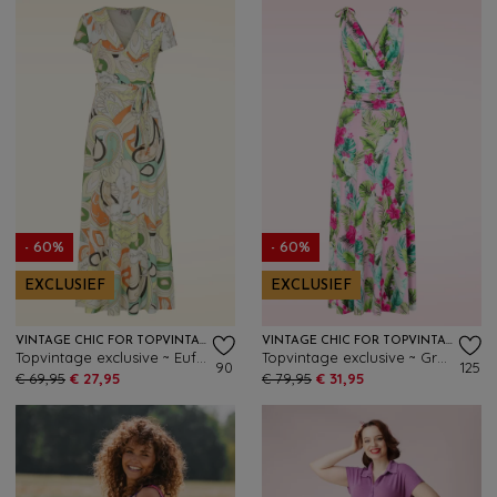
- 60%
- 60%
EXCLUSIEF
EXCLUSIEF
VINTAGE CHIC FOR TOPVINTAGE
VINTAGE CHIC FOR TOPVINTAGE
Topvintage exclusive ~ Euforia Elegance maxi jurk in multi
Topvintage exclusive ~ Grecian Tropical Parrot maxi jurk in roze en multi
90
125
€ 69,95
€ 27,95
€ 79,95
€ 31,95