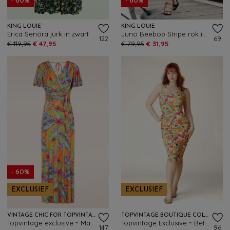
- 60%
- 60%
KING LOUIE
KING LOUIE
Erica Senora jurk in zwart
Juno Beebop Stripe rok in multi
122
69
€ 119,95
€ 47,95
€ 79,95
€ 31,95
- 60%
EXCLUSIEF
EXCLUSIEF
VINTAGE CHIC FOR TOPVINTAGE
TOPVINTAGE BOUTIQUE COLLECTION
Topvintage exclusive ~ Malia Tropical maxi jurk in geel en multi
Topvintage Exclusive ~ Betty Floral pencil jurk in geel
147
96