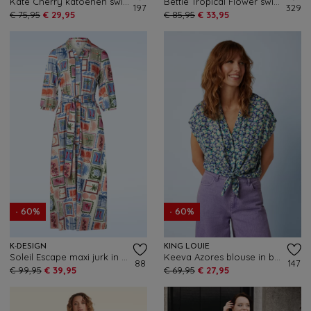
Kate Cherry katoenen swing jurk in crème
Bettie Tropical Flower swing jurk in wit en multi
197
329
€ 75,95
€ 29,95
€ 85,95
€ 33,95
- 60%
- 60%
K-DESIGN
KING LOUIE
Soleil Escape maxi jurk in multi
Keeva Azores blouse in beacon blauw
88
147
€ 99,95
€ 39,95
€ 69,95
€ 27,95