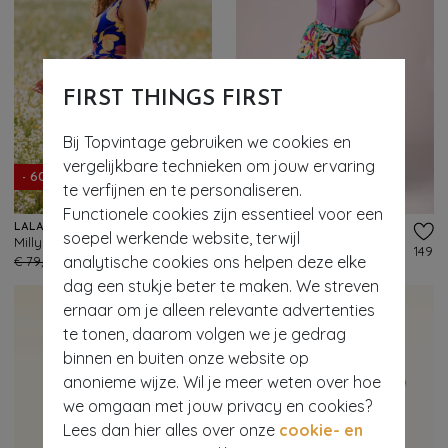
FIRST THINGS FIRST
Bij Topvintage gebruiken we cookies en
vergelijkbare technieken om jouw ervaring
- 60%
- 61%
te verfijnen en te personaliseren.
Functionele cookies zijn essentieel voor een
LALAMOUR
SURKANA
soepel werkende website, terwijl
Milly jurk in Poppy Love
Wendy wijde overslag rok in multi
95
149
analytische cookies ons helpen deze elke
€ 79,95
€ 31,95
€ 65,95
€ 25,95
dag een stukje beter te maken. We streven
ernaar om je alleen relevante advertenties
te tonen, daarom volgen we je gedrag
binnen en buiten onze website op
anonieme wijze. Wil je meer weten over hoe
we omgaan met jouw privacy en cookies?
Lees dan hier alles over onze
cookie- en