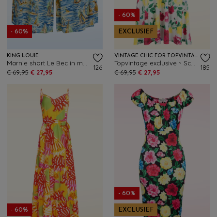
- 60%
- 60%
EXCLUSIEF
KING LOUIE
VINTAGE CHIC FOR TOPVINTAGE
Marnie short Le Bec in maanlicht blauw
Topvintage exclusive ~ Scarlet Floral swing jurk in wit en multi
126
185
€ 69,95
€ 27,95
€ 69,95
€ 27,95
- 60%
- 60%
EXCLUSIEF