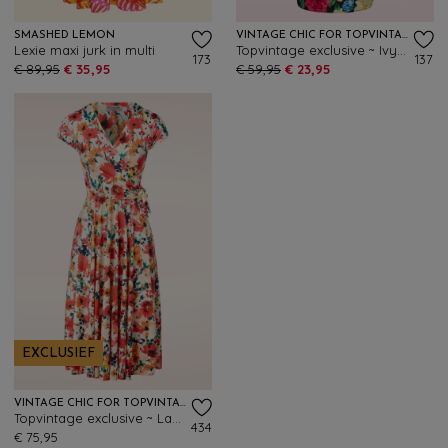
SMASHED LEMON
VINTAGE CHIC FOR TOPVINTAGE
Lexie maxi jurk in multi
Topvintage exclusive ~ Ivy pencil jurk met bloemen in zwart en multi
173
137
€ 89,95
€ 35,95
€ 59,95
€ 23,95
EXCLUSIEF
VINTAGE CHIC FOR TOPVINTAGE
Topvintage exclusive ~ Layla Floral waterverf overslag jurk in crème en multi
434
€ 75,95