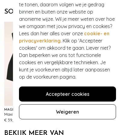
te tonen, daarom volgen we je gedrag
SOORTGELIJKE PRODUCTEN
binnen en buiten onze website op
anonieme wijze. Wil je meer weten over hoe
we omgaan met jouw privacy en cookies?
Lees dan hier alles over onze
cookie- en
privacyverklaring
. Klik op 'Accepteer
cookies' om akkoord te gaan. Liever niet?
Dan beperken we ons tot functionele
cookies en vergelijkbare technieken. Je
kunt je voorkeuren altijd later aanpassen
op de voorkeuren pagina.
Accepteer cookies
EXCLUSIEF
MAGIC BODYFASHION
VINTAGE CHIC FOR TOPVINTAGE
Weigeren
Maxi sexy hoge slip in zwart
Topvintage exclusive ~ Sheila swingrok in zwart
577
999+
€ 39,95
€ 45,95
BEKIJK MEER VAN