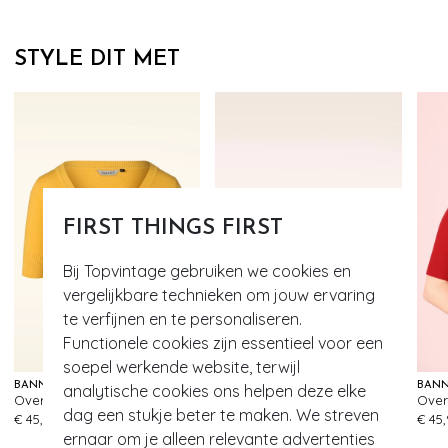
STYLE DIT MET
FIRST THINGS FIRST
Bij Topvintage gebruiken we cookies en
vergelijkbare technieken om jouw ervaring
te verfijnen en te personaliseren.
- 60%
Functionele cookies zijn essentieel voor een
soepel werkende website, terwijl
BANNED RETRO
TAMARIS
BANN
analytische cookies ons helpen deze elke
Overload vest in mosterd
Casa Riviera sleehakken in terracotta
725
100
dag een stukje beter te maken. We streven
€ 45,95
€ 79,95
€ 31,95
€ 45
ernaar om je alleen relevante advertenties