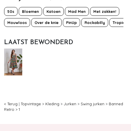
50s
Bloemen
Katoen
Mad Men
Met zakken!
Mouwloos
Over de knie
PinUp
Rockabilly
Tropical
LAATST BEWONDERD
< Terug
|
Topvintage
>
Kleding
>
Jurken
>
Swing jurken
>
Banned
Retro
>
1