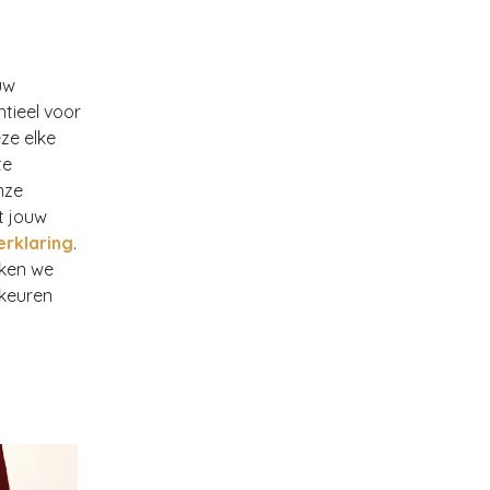
uw
ntieel voor
ze elke
te
nze
t jouw
erklaring
.
rken we
rkeuren