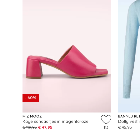
- 60%
MIZ MOOZ
BANNED RE
Kaye sandaaltjes in magentaroze
Dolly vest 
€ 119,95
€ 47,95
113
€ 45,95