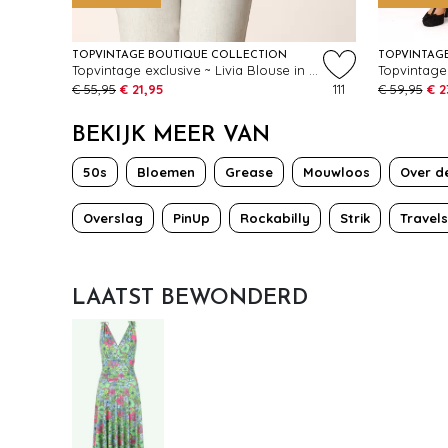
TOPVINTAGE BOUTIQUE COLLECTION
TOPVINTAG
Topvintage exclusive ~ Livia Blouse in beige
€ 55,95
€ 21,95
111
€ 59,95
€ 2
BEKIJK MEER VAN
50s
Bloemen
Grease
Mouwloos
Over de
Overslag
PinUp
Rockabilly
Strik
Travel
LAATST BEWONDERD