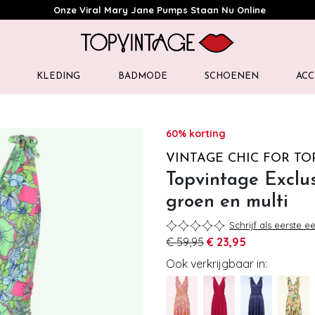
Onze Viral Mary Jane Pumps Staan Nu Online
KLEDING
BADMODE
SCHOENEN
ACC
60% korting
VINTAGE CHIC FOR TO
Topvintage Exclus
groen en multi
Schrijf als eerste e
€ 59,95
€ 23,95
Ook verkrijgbaar in: