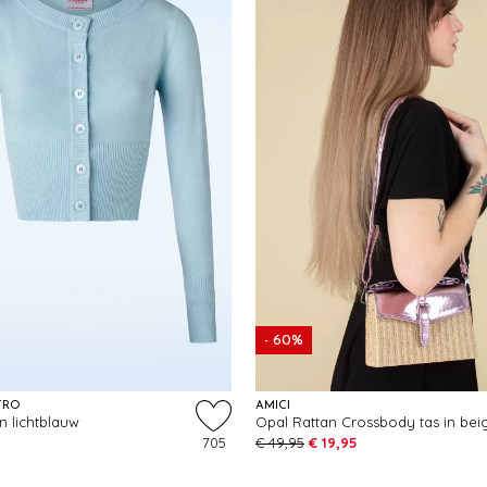
- 60%
TRO
AMICI
in lichtblauw
705
€ 49,95
€ 19,95