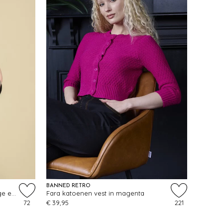
BANNED RETRO
Opal Rattan Crossbody tas in beige en metallic roze
Fara katoenen vest in magenta
72
€ 39,95
221