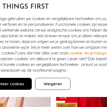
T THINGS FIRST
EN
tage gebruiken we cookies en vergelijkbare technieken om jo
e verfijnen en te personaliseren. Functionele cookies zijn esse
 werkende website, terwijl analytische cookies ons helpen de
ukje beter te maken. We streven ernaar om je alleen relevan
ies te tonen, daarom volgen we je gedrag binnen en buiten o
p anonieme wijze. Wil je meer weten over hoe we omgaan me
 cookies? Lees dan hier alles over onze
cookie- en privacyv
ccepteer cookies' om akkoord te gaan. Liever niet? Dan bepe
nctionele cookies en vergelijkbare technieken. Je kunt je voo
er aanpassen op de voorkeuren pagina.
teer cookies
Weigeren
- 60%
EF
EXCLUSIEF