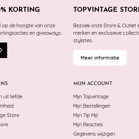
0% KORTING
TOPVINTAGE STOR
jd op de hoogte van onze
Bezoek onze Store & Outlet i
kortingsacties en giveaways.
merken en exclusieve collect
stylistes.
Meer informatie
ONS
MIJN ACCOUNT
 uit liefde
Mijn Topvintage
mheid
Mijn Bestellingen
ge Store
Mijn Tip Mij!
tore
Mijn Reacties
Gegevens wijzigen