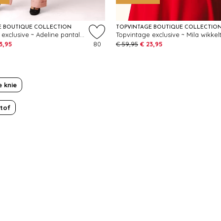
E BOUTIQUE COLLECTION
TOPVINTAGE BOUTIQUE COLLECTIO
Topvintage exclusive ~ Adeline pantalon in lichtroze
3,95
80
€ 59,95
€ 23,95
 knie
stof