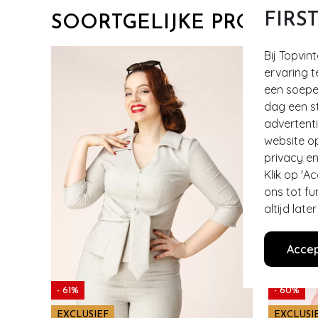
FIRS
SOORTGELIJKE PRODUCT
Bij Topvin
ervaring t
een soepel
dag een st
advertent
website o
privacy en
Klik op 'A
ons tot fu
altijd lat
Accep
- 61%
- 60%
EXCLUSIEF
EXCLUSI