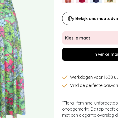
Bekijk ons maatadvi
Kies je maat
In winkelma
Werkdagen voor 16.30 uu
Vind de perfecte pasvor
“Floral, feminine, unforgettabl
onopgemerkt! De top heeft a
met een elegante overslag die