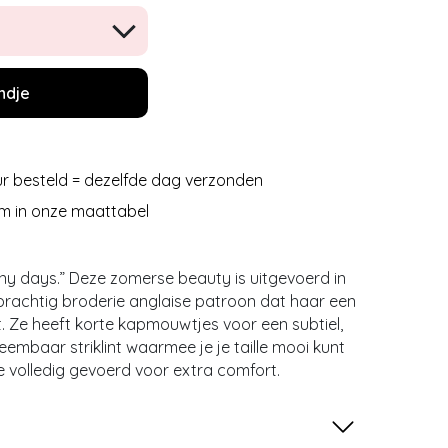
ndje
r besteld = dezelfde dag verzonden
m in onze maattabel
unny days.” Deze zomerse beauty is uitgevoerd in
 prachtig broderie anglaise patroon dat haar een
t. Ze heeft korte kapmouwtjes voor een subtiel,
eembaar striklint waarmee je je taille mooi kunt
 volledig gevoerd voor extra comfort.