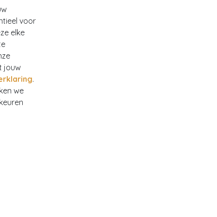
uw
ntieel voor
ze elke
te
nze
t jouw
erklaring
.
rken we
rkeuren