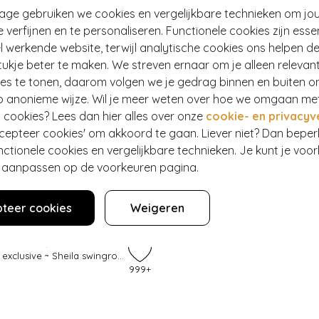
tage gebruiken we cookies en vergelijkbare technieken om jo
e verfijnen en te personaliseren. Functionele cookies zijn esse
 werkende website, terwijl analytische cookies ons helpen de
ukje beter te maken. We streven ernaar om je alleen relevan
ies te tonen, daarom volgen we je gedrag binnen en buiten o
p anonieme wijze. Wil je meer weten over hoe we omgaan me
 cookies? Lees dan hier alles over onze
cookie- en privacyv
ccepteer cookies' om akkoord te gaan. Liever niet? Dan bepe
nctionele cookies en vergelijkbare technieken. Je kunt je voo
er aanpassen op de voorkeuren pagina.
EF
teer cookies
Weigeren
IC FOR TOPVINTAGE
Topvintage exclusive ~ Sheila swingrok in zwart
999+