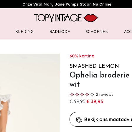
Onze Viral Mary Jane Pumps Staan Nu Online
KLEDING
BADMODE
SCHOENEN
ACC
60% korting
SMASHED LEMON
Ophelia broderie 
wit
2 reviews
€ 99,95
€ 39,95
Bekijk ons maatadvi