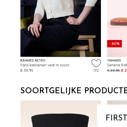
- 60%
BANNED RETRO
TAMARIS
Fara katoenen vest in ivoor
Serena Raff
€ 39,95
172
€ 59,95
€ 2
SOORTGELIJKE PRODUCT
FIRS