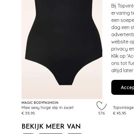
Bij Topvin
ervaring t
een soepel
dag een st
advertent
website o
privacy en
Klik op 'A
ons tot fu
altijd lat
EXCLUSI
Accep
MAGIC BODYFASHION
VINTAGE CH
Maxi sexy hoge slip in zwart
€ 39,95
576
€ 45,95
BEKIJK MEER VAN