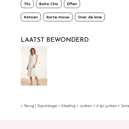
70s
Boho Chic
Effen
Katoen
Korte mouw
Over de knie
LAATST BEWONDERD
< Terug
|
Topvintage
>
Kleding
>
Jurken
>
A lijn jurken
>
Sma