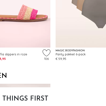
MAGIC BODYFASHION
ia slippers in roze
Panty pakket 6-pack
3,95
106
€ 59,95
EN
T THINGS FIRST