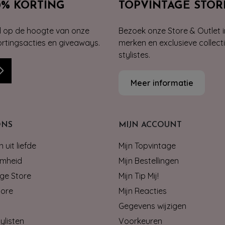
0% KORTING
TOPVINTAGE STOR
jd op de hoogte van onze
Bezoek onze Store & Outlet i
kortingsacties en giveaways.
merken en exclusieve collect
stylistes.
Meer informatie
ONS
MIJN ACCOUNT
 uit liefde
Mijn Topvintage
mheid
Mijn Bestellingen
ge Store
Mijn Tip Mij!
tore
Mijn Reacties
Gegevens wijzigen
ylisten
Voorkeuren