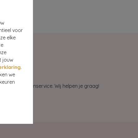
uw
ntieel voor
ze elke
te
nze
t jouw
erklaring
.
rken we
rkeuren
et onze klantenservice. Wij helpen je graag!