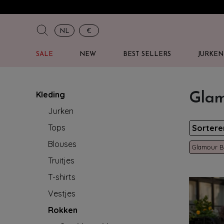
NL
€
SALE
NEW
BEST SELLERS
JURKEN
Kleding
Glam
Jurken
Tops
Sorter
Blouses
Glamour B
Truitjes
T-shirts
Vestjes
Rokken