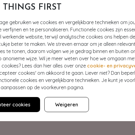
T THINGS FIRST
tage gebruiken we cookies en vergelijkbare technieken om jo
e verfijnen en te personaliseren. Functionele cookies zijn esse
 werkende website, terwijl analytische cookies ons helpen de
ukje beter te maken. We streven ernaar om je alleen relevan
ies te tonen, daarom volgen we je gedrag binnen en buiten o
p anonieme wijze. Wil je meer weten over hoe we omgaan me
Hey gorgeous
 cookies? Lees dan hier alles over onze
cookie- en privacyv
ccepteer cookies' om akkoord te gaan. Liever niet? Dan bepe
nctionele cookies en vergelijkbare technieken. Je kunt je voo
estelling? Lees onze veelgestelde vragen of neem contact op m
er aanpassen op de voorkeuren pagina.
Klantenservice
teer cookies
Weigeren