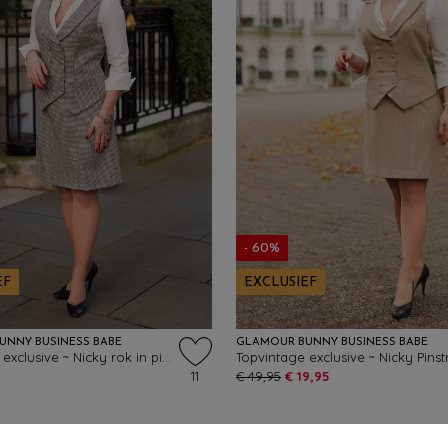
- 60%
EF
EXCLUSIEF
UNNY BUSINESS BABE
GLAMOUR BUNNY BUSINESS BABE
Topvintage exclusive ~ Nicky rok in pied de poule
11
€ 49,95
€ 19,95