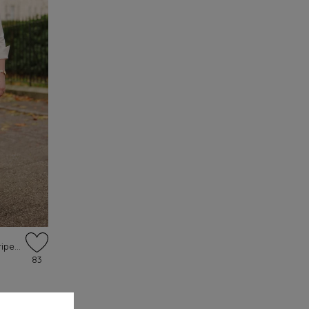
Topvintage exclusive ~ Nicky Pinstripe rok in latte
83