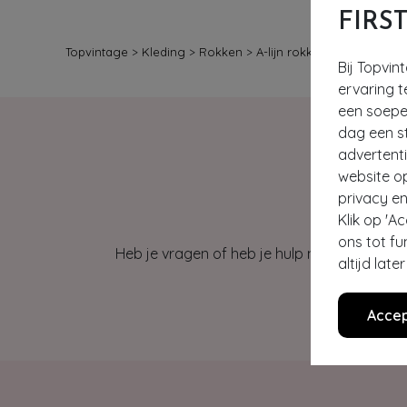
FIRS
Topvintage
>
Kleding
>
Rokken
>
A-lijn rokken
Bij Topvin
ervaring t
een soepel
dag een st
advertent
website o
privacy en
Klik op 'A
ons tot fu
Heb je vragen of heb je hulp nodig bij je b
altijd lat
Accep