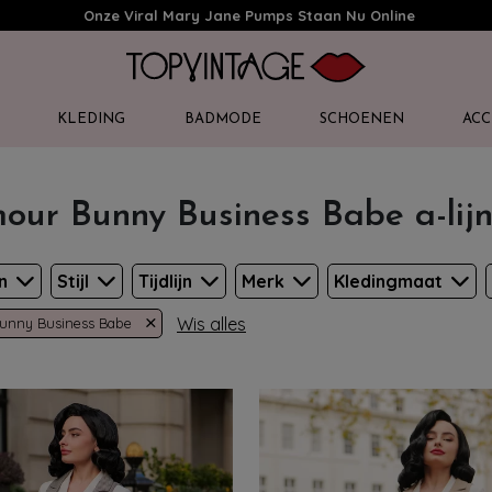
Onze Viral Mary Jane Pumps Staan Nu Online
KLEDING
BADMODE
SCHOENEN
ACC
our Bunny Business Babe a-lijn
en
Stijl
Tijdlijn
Merk
Kledingmaat
×
Wis alles
unny Business Babe